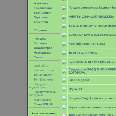
Установка
Продаю универсала Защита и На
Комбинации
Тренировки
ЖЕРТВЫ ДЕФИЦИТА БЮДЖЕТА
Персонал
Ассистент
Возьму в аренду толковых игро
Сборные
21год LCR DF/FW U21 всего за 2.
Форумы
Гостевые
Крепкий опорник из ОАЭ
Фотогалерея
Мессенджер
10-10-10 CLR Am/Fw
Статьи
8,754,000$ LR DF/DM отдам за 5м
bash.pefl.ru
Стандартчик(10-10) В НЕНУЖНЫ
Рейтинг статей
ДОГОВОРА...
Топ-30 статей
Топ-30 игроков
РАСПРОДАЖА!
Народные
модераторы
2ИД в НН
Зарегистрирован
последним
Продажи Рида (топы и игроки дл
Наша кнопка
Почта PEFL.RU
Изумительный рейтинрг за всю 
Вы не залогинились.
Топовый универсал-сборник 27 л