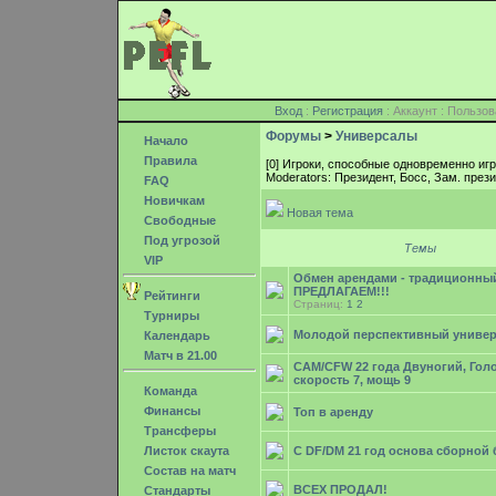
Вход
:
Регистрация
: Аккаунт : Поль
Форумы
>
Универсалы
Начало
Правила
[0] Игроки, способные одновременно иг
Moderators: Президент, Босс, Зам. пре
FAQ
Новичкам
Новая тема
Свободные
Под угрозой
Темы
VIP
Обмен арендами - традиционный
ПРЕДЛАГАЕМ!!!
Рейтинги
Страниц:
1
2
Турниры
Молодой перспективный универ
Календарь
Матч в 21.00
CAM/CFW 22 года Двуногий, Голо
скорость 7, мощь 9
Команда
Финансы
Топ в аренду
Трансферы
Листок скаута
C DF/DM 21 год основа сборной
Состав на матч
ВСЕХ ПРОДАЛ!
Стандарты