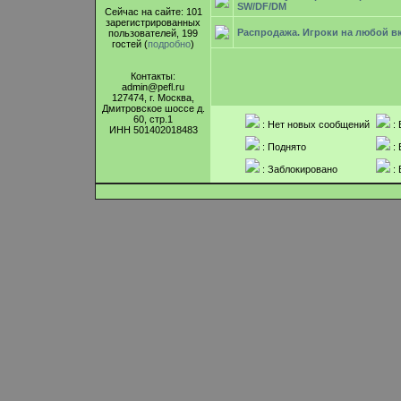
SW/DF/DM
Сейчас на сайте: 101
зарегистрированных
Распродажа. Игроки на любой в
пользователей, 199
гостей (
подробно
)
Контакты:
admin@pefl.ru
127474, г. Москва,
Дмитровское шоссе д.
60, стр.1
: Нет новых сообщений
: 
ИНН 501402018483
: Поднято
: 
: Заблокировано
: 