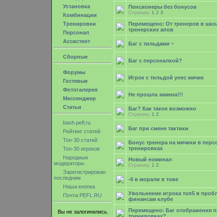
Установка
Пенсионеры без бонусов
Страниц:
1
2
3
Комбинации
Тренировки
Перемещено: От тренеров в шко
тренерских апов
Персонал
Ассистент
Баг с тильдами ~
Сборные
Баг с персоналкой?
Форумы
Игрок с тильдой унес мячик
Гостевые
Фотогалерея
Не прошла замена!!!
Мессенджер
Статьи
Баг? Как такое возможно
Страниц:
1
2
bash.pefl.ru
Баг при смене тактики
Рейтинг статей
Топ-30 статей
Бонус тренера на мячики в пер
тренировках
Топ-30 игроков
Народные
Новый номинал
модераторы
Страниц:
1
2
Зарегистрирован
последним
-6 в морали в тове
Наша кнопка
Увольнение игрока топ5 в проб
Почта PEFL.RU
финансам клубе
Перемещено: Баг отображения п
Вы не залогинились.
тренировках?