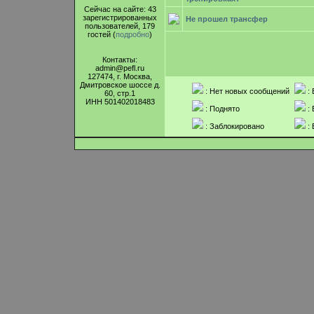
Сейчас на сайте: 43
зарегистрированных
Не прошел трансфер
пользователей, 179
гостей (
подробно
)
Контакты:
admin@pefl.ru
127474, г. Москва,
Дмитровское шоссе д.
: Нет новых сообщений
: 
60, стр.1
ИНН 501402018483
: Поднято
: 
: Заблокировано
: 