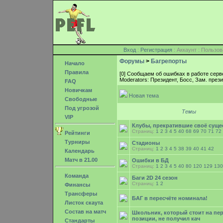
Вход
:
Регистрация
: Аккаунт : Поль
Форумы
>
Багрепорты
Начало
Правила
[0] Сообщаем об ошибках в работе серв
Moderators: Президент, Босс, Зам. пре
FAQ
Новичкам
Новая тема
Свободные
Под угрозой
Темы
VIP
Клубы, прекратившие своё суще
Страниц:
1
2
3
4
5
40
68
69
70
71
72
Рейтинги
Турниры
Стадионы
Страниц:
1
2
3
4
5
38
39
40
41
42
Календарь
Матч в 21.00
Ошибки в БД
Страниц:
1
2
3
4
5
40
80
120
129
130
Команда
Баги 2D 24 сезон
Страниц:
1
2
Финансы
Трансферы
БАГ в пересчёте номинала!
Листок скаута
Состав на матч
Школьник, который стоит на пе
позиции, не получил кач
Стандарты