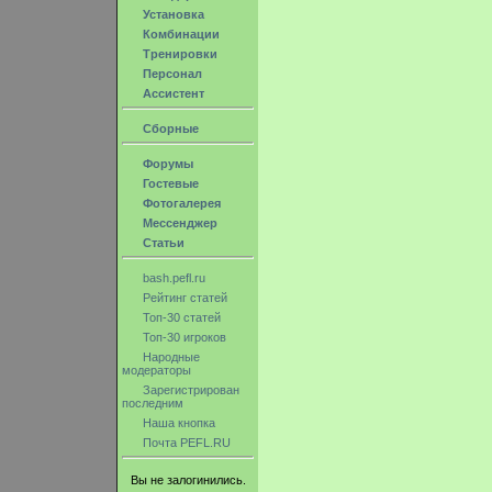
Установка
Комбинации
Тренировки
Персонал
Ассистент
Сборные
Форумы
Гостевые
Фотогалерея
Мессенджер
Статьи
bash.pefl.ru
Рейтинг статей
Топ-30 статей
Топ-30 игроков
Народные
модераторы
Зарегистрирован
последним
Наша кнопка
Почта PEFL.RU
Вы не залогинились.