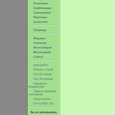
Установка
Комбинации
Тренировки
Персонал
Ассистент
Сборные
Форумы
Гостевые
Фотогалерея
Мессенджер
Статьи
bash.pefl.ru
Рейтинг статей
Топ-30 статей
Топ-30 игроков
Народные
модераторы
Зарегистрирован
последним
Наша кнопка
Почта PEFL.RU
Вы не залогинились.