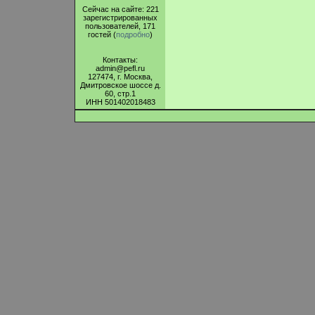
Сейчас на сайте: 221
зарегистрированных
пользователей, 171
гостей (
подробно
)
Контакты:
admin@pefl.ru
127474, г. Москва,
Дмитровское шоссе д.
60, стр.1
ИНН 501402018483