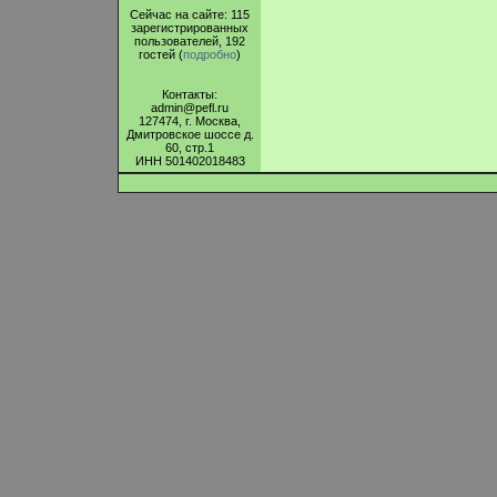
Сейчас на сайте: 115
зарегистрированных
пользователей, 192
гостей (
подробно
)
Контакты:
admin@pefl.ru
127474, г. Москва,
Дмитровское шоссе д.
60, стр.1
ИНН 501402018483