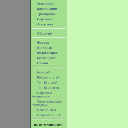
Установка
Комбинации
Тренировки
Персонал
Ассистент
Сборные
Форумы
Гостевые
Фотогалерея
Мессенджер
Статьи
bash.pefl.ru
Рейтинг статей
Топ-30 статей
Топ-30 игроков
Народные
модераторы
Зарегистрирован
последним
Наша кнопка
Почта PEFL.RU
Вы не залогинились.