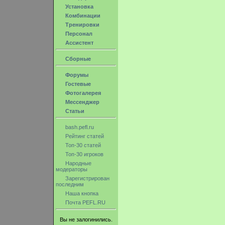
Установка
Комбинации
Тренировки
Персонал
Ассистент
Сборные
Форумы
Гостевые
Фотогалерея
Мессенджер
Статьи
bash.pefl.ru
Рейтинг статей
Топ-30 статей
Топ-30 игроков
Народные
модераторы
Зарегистрирован
последним
Наша кнопка
Почта PEFL.RU
Вы не залогинились.