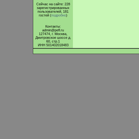
Сейчас на сайте: 228
зарегистрированных
пользователей, 181
гостей (
подробно
)
Контакты:
admin@pefl.ru
127474, г. Москва,
Дмитровское шоссе д.
60, стр.1
ИНН 501402018483