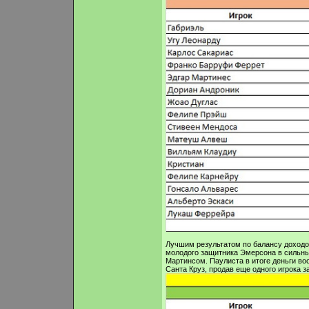
Лучшим результатом по балансу доходов
молодого защитника Эмерсона в сильны
Мартинсом. Паулиста в итоге деньги во
Санта Круз, продав еще одного игрока з