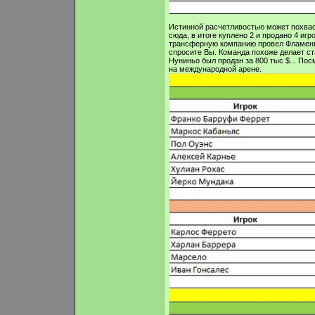
Истинной расчетливостью может похваст
сюда, в итоге куплено 2 и продано 4 иг
трансферную компанию провел Фламенго 
спросите Вы. Команда похоже делает ст
Нуниньо был продан за 800 тыс $... Пос
на международной арене.