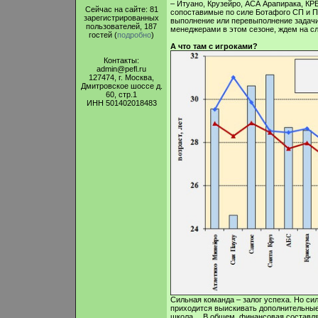
– Итуано, Крузейро, АСА Арапирака, КР
Сейчас на сайте: 81
сопоставимые по силе Ботафого СП и Па
зарегистрированных
выполнение или перевыполнение задачи 
пользователей, 187
менеджерами в этом сезоне, ждем на с
гостей (
подробно
)
А что там с игроками?
Контакты:
admin@pefl.ru
127474, г. Москва,
Дмитровское шоссе д.
60, стр.1
ИНН 501402018483
Сильная команда – залог успеха. Но си
приходится выискивать дополнительные
школа… В общем, финансовая составляю