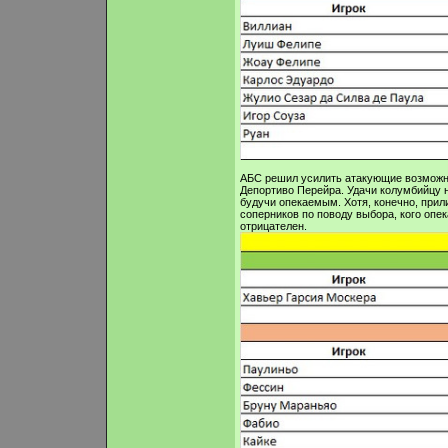
АБС решил усилить атакующие возможно
Депортиво Перейра. Удачи колумбийцу н
будучи опекаемым. Хотя, конечно, прил
соперников по поводу выбора, кого опек
отрицателен.