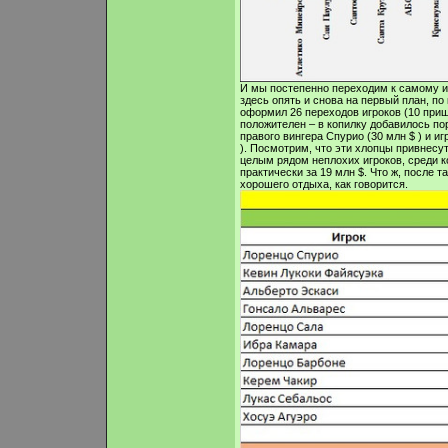
И мы постепенно переходим к самому ин
здесь опять и снова на первый план, п
оформил 26 переходов игроков (10 приш
положителен – в копилку добавилось по
правого вингера Спурио (30 млн $ ) и 
). Посмотрим, что эти хлопцы привнесут
целым рядом неплохих игроков, среди 
практически за 19 млн $. Что ж, после 
хорошего отдыха, как говорится.