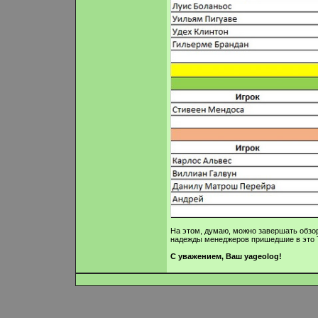
На этом, думаю, можно завершать обз
надежды менеджеров пришедшие в это Т
С уважением, Ваш yageolog!