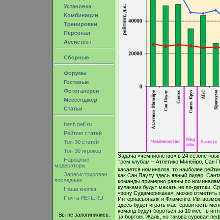
Установка
Комбинации
Тренировки
Персонал
Ассистент
Сборные
Форумы
Гостевые
Фотогалерея
Мессенджер
Статьи
bash.pefl.ru
Рейтинг статей
Топ-30 статей
Топ-30 игроков
Задача «чемпионство» в 24 сезоне «вы
Народные
трем клубам – Атлетико Минейро, Сан П
модераторы
касается номиналов, то наиболее рейти
Зарегистрирован
как Сан Паулу здесь явный лидер. Сант
последним
команды примерно равны по номиналам 
кулаками будут махать не по-детски. С
Наша кнопка
«зону Судамерикана», можно отметить с
Почта PEFL.RU
Интернасьоналя и Фламенго. Им возможн
здесь будет играть мастеровитость мен
команд будут бороться за 10 мест в инт
Вы не залогинились.
за бортом. Жаль, но такова суровая п