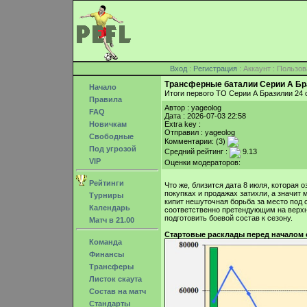
Вход
:
Регистрация
: Аккаунт : Поль
Трансферные баталии Серии А Бр
Начало
Итоги первого ТО Серии А Бразилии 24 
Правила
Автор : yageolog
FAQ
Дата : 2026-07-03 22:58
Новичкам
Extra key :
Отправил : yageolog
Свободные
Комментарии: (3)
Под угрозой
Средний рейтинг :
9.13
VIP
Оценки модераторов:
Рейтинги
Что же, близится дата 8 июля, которая
покупках и продажах затихли, а значит
Турниры
кипит нешуточная борьба за место под 
Календарь
соответственно претендующим на верх
подготовить боевой состав к сезону.
Матч в 21.00
Стартовые расклады перед началом 
Команда
Финансы
Трансферы
Листок скаута
Состав на матч
Стандарты