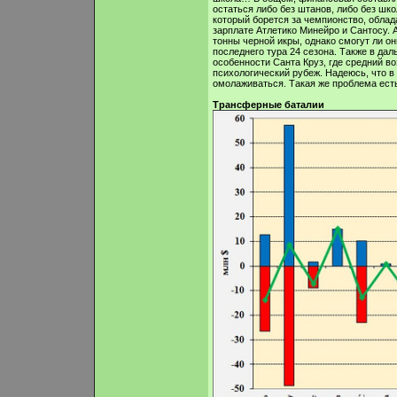
остаться либо без штанов, либо без шк
который борется за чемпионство, облад
зарплате Атлетико Минейро и Сантосу. 
тонны черной икры, однако смогут ли о
последнего тура 24 сезона. Также в да
особенности Санта Круз, где средний во
психологический рубеж. Надеюсь, что в
омолаживаться. Такая же проблема есть 
Трансферные баталии