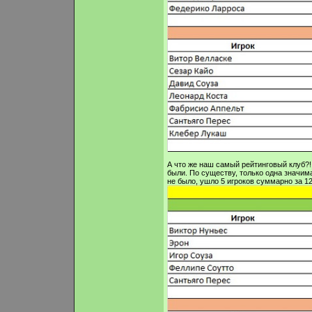
А что же наш самый рейтинговый клуб?! 
были. По существу, только одна значим
не было, ушло 5 игроков суммарно за 12