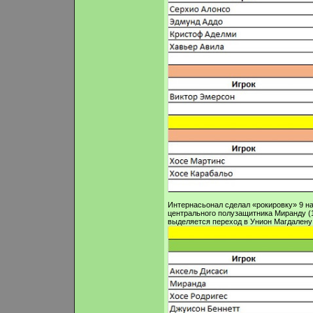
Интернасьонал сделал «рокировку» 9 на
центрального полузащитника Миранду (11
выделяется переход в Унион Магдалену з