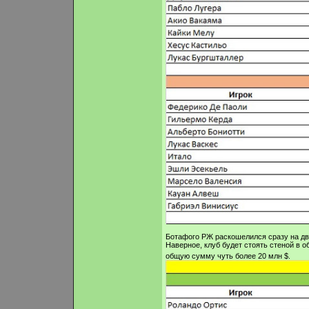
Ботафого РЖ раскошелился сразу на двух
Наверное, клуб будет стоять стеной в о
общую сумму чуть более 20 млн $.