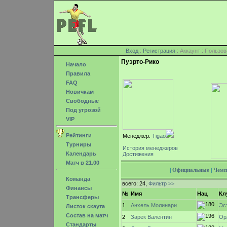
Вход
:
Регистрация
: Аккаунт : Поль
Пуэрто-Рико
Начало
Правила
FAQ
Новичкам
Свободные
Под угрозой
VIP
Рейтинги
Менеджер:
Tigao
Турниры
История менеджеров
Календарь
Достижения
Матч в 21.00
|
Официальные
|
Чемп
Команда
всего: 24,
Фильтр >>
Финансы
№
Имя
Нац
Кл
Трансферы
1
Эс
Анхель Молинари
Листок скаута
Состав на матч
2
Зарек Валентин
Ор
Стандарты