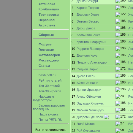
3
Дениз Бозкурт
Ма
Установка
4
Ло
Карлос Торрес
Комбинации
Тренировки
5
Джереми Холл
Ху
Персонал
6
Энтони Васкес
Ка
Ассистент
7
Ат
Джош Данса
Сборные
8
Нь
Колби Киньонес
9
Хь
Кристиан Маркуччи
Форумы
10
Ло
Родриго Льоверас
Гостевые
Фотогалерея
11
Ло
Дженсен Круз
Мессенджер
12
Нь
Педрито Алехандро
Статьи
13
Сидней Парис
Ко
bash.pefl.ru
14
Ло
Диего Росси
Рейтинг статей
15
Айзек Энгкинг
Нь
Топ-30 статей
16
Дэнни Иризэрри
Ат
Топ-30 игроков
Народные
17
Алекс Ойкконен
Ре
модераторы
18
Ин
Эдуардо Хименес
Зарегистрирован
последним
19
Ло
Фабиан Менендез
Наша кнопка
20
Джереми де Леон
Ка
Почта PEFL.RU
21
Бо
Элой Матос
Вы не залогинились.
22
Де
Рэй Оллавария