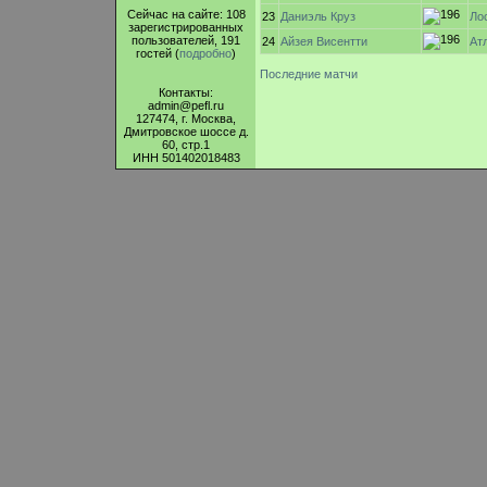
Сейчас на сайте: 108
23
Даниэль Круз
Ло
зарегистрированных
пользователей, 191
24
Ат
Айзея Висентти
гостей (
подробно
)
Последние матчи
Контакты:
admin@pefl.ru
127474, г. Москва,
Дмитровское шоссе д.
60, стр.1
ИНН 501402018483