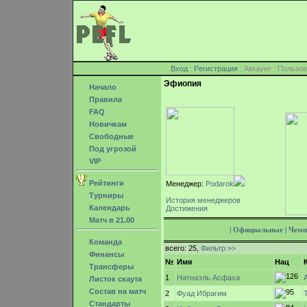
Вход
:
Регистрация
: Аккаунт : Поль
Эфиопия
Начало
Правила
FAQ
Новичкам
Свободные
Под угрозой
VIP
Рейтинги
Менеджер:
Podarok
Турниры
История менеджеров
Календарь
Достижения
Матч в 21.00
|
Официальные
|
Чемп
Команда
всего: 25,
Фильтр >>
Финансы
№
Имя
Нац
Трансферы
1
Натнаэль Асфаха
Листок скаута
Состав на матч
2
Фуад Ибрагим
Стандарты