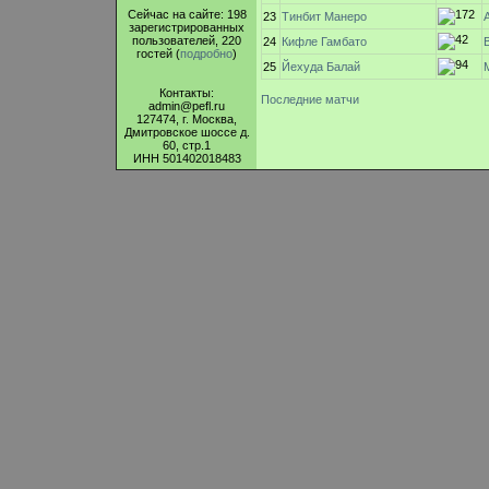
Сейчас на сайте: 198
23
Тинбит Манеро
зарегистрированных
пользователей, 220
24
Кифле Гамбато
гостей (
подробно
)
25
Йехуда Балай
Контакты:
Последние матчи
admin@pefl.ru
127474, г. Москва,
Дмитровское шоссе д.
60, стр.1
ИНН 501402018483