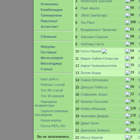
3
Иебелталь Бассани
Установка
4
Раис Авелл
Комбинации
Тренировки
5
Эйоб Замбатаро
Персонал
6
Тео Раск
Ассистент
7
Вондимагегн Тревизан
Сборные
8
Хавтамо Газахин
9
Хабтаму Гасти
Форумы
10
Гаточ Паном
Гостевые
Фотогалерея
11
Марен Хайле-Селассие
Мессенджер
12
Аарон Чьямальичелла
Статьи
13
Лотем Асрас
bash.pefl.ru
14
Симон Штенманс
Рейтинг статей
15
Джошуа Гебисса
Топ-30 статей
16
Софонияс Асрес
Топ-30 игроков
Народные
17
Биниям Гонсалес
модераторы
18
Небил Ибрахим
Зарегистрирован
последним
19
Ашенафи Джарре
Наша кнопка
20
Давит Боно
Почта PEFL.RU
21
Джонатан Зеберга
Вы не залогинились.
22
Ияссу Бекеле