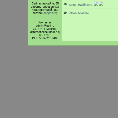
Сейчас на сайте: 85
18
Кевин Ндайсенга
зарегистрированных
пользователей, 182
19
Хоэль Молина
гостей (
подробно
)
Контакты:
admin@pefl.ru
127474, г. Москва,
Дмитровское шоссе д.
60, стр.1
ИНН 501402018483