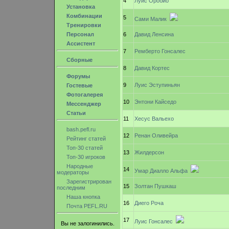
4
Луис Оробио
Установка
Комбинации
5
Сами Малик
Тренировки
Персонал
6
Давид Ленсина
Ассистент
7
Ремберто Гонсалес
Сборные
8
Давид Кортес
Форумы
9
Луис Эступиньян
Гостевые
Фотогалерея
10
Энтони Кайседо
Мессенджер
Статьи
11
Хесус Вальехо
bash.pefl.ru
12
Ренан Оливейра
Рейтинг статей
Топ-30 статей
13
Жилдерсон
Топ-30 игроков
Народные
14
Умар Диалло Альфа
модераторы
Зарегистрирован
15
Золтан Пушкаш
последним
Наша кнопка
16
Диего Роча
Почта PEFL.RU
17
Луис Гонсалес
Вы не залогинились.