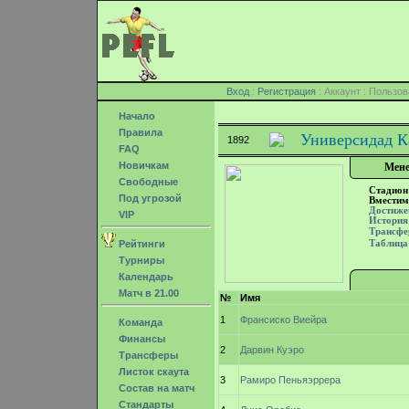
Вход
:
Регистрация
: Аккаунт : Поль
Начало
Правила
Универсидад К
1892
FAQ
Новичкам
Мене
Свободные
Стадион
Под угрозой
Вместим
Достиже
VIP
История
Трансф
Рейтинги
Таблица
Турниры
Календарь
Матч в 21.00
№
Имя
1
Франсиско Виейра
Команда
Финансы
2
Дарвин Куэро
Трансферы
Листок скаута
3
Рамиро Пеньяэррера
Состав на матч
Стандарты