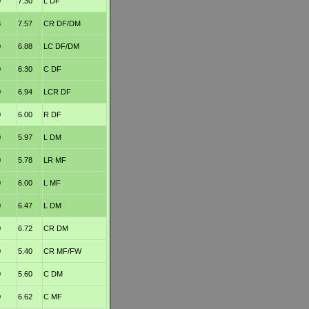
0
7.30
L DF
8
7.57
CR DF/DM
0
6.88
LC DF/DM
0
6.30
C DF
0
6.94
LCR DF
0
6.00
R DF
0
5.97
L DM
0
5.78
LR MF
0
6.00
L MF
0
6.47
L DM
0
6.72
CR DM
0
5.40
CR MF/FW
0
5.60
C DM
0
6.62
C MF