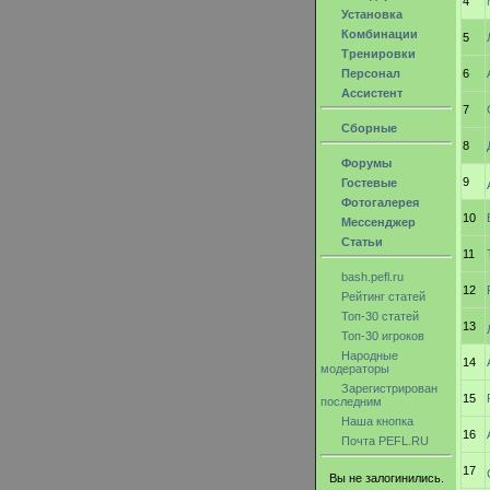
4
Установка
Комбинации
5
Тренировки
Персонал
6
Ассистент
7
Сборные
8
Форумы
9
Гостевые
Фотогалерея
10
Мессенджер
Статьи
11
bash.pefl.ru
12
Рейтинг статей
Топ-30 статей
13
Топ-30 игроков
Народные
14
модераторы
Зарегистрирован
15
последним
Наша кнопка
16
Почта PEFL.RU
17
Вы не залогинились.