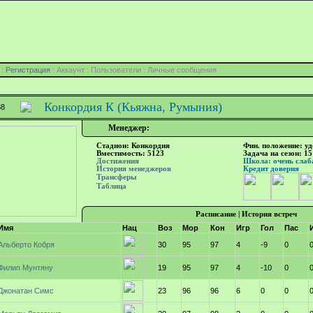
:
Регистрация
: Аккаунт : Пользователи : Личные сообщения
Конкордия К (Кьяжна, Румыния)
38
Менеджер:
Стадион: Конкордия
Фин. положение: у
Вместимость: 5123
Задача на сезон: 15
Достижения
Школа: очень слаба
История менеджеров
Кредит доверия
Трансферы
Таблица
Расписание
|
История встреч
Имя
Нац
Воз
Мор
Кон
Игр
Гол
Пас
Альберто Кобря
30
95
97
4
-9
0
Филип Мунтяну
19
95
97
4
-10
0
Джонатан Симс
23
96
96
6
0
0