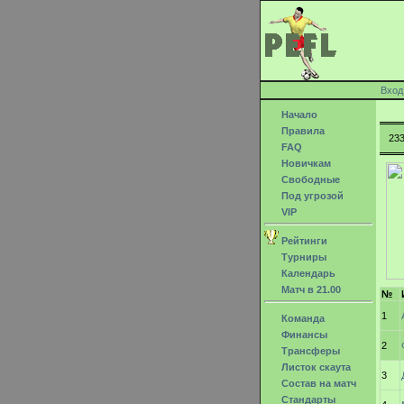
Вход
Начало
Правила
23
FAQ
Новичкам
Свободные
Под угрозой
VIP
Рейтинги
Турниры
Календарь
Матч в 21.00
№
1
Команда
Финансы
2
Трансферы
Листок скаута
3
Состав на матч
Стандарты