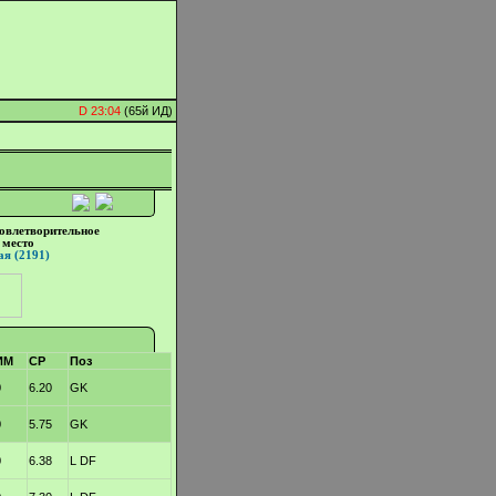
D 23:04
(65й ИД)
довлетворительное
 место
я (2191)
ИМ
СР
Поз
0
6.20
GK
0
5.75
GK
0
6.38
L DF