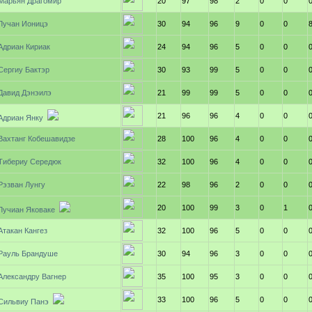
Марьян Драгомир
20
97
98
2
0
0
Лучан Ионицэ
30
94
96
9
0
0
Адриан Кириак
24
94
96
5
0
0
Сергиу Бактэр
30
93
99
5
0
0
Давид Дэнэилэ
21
99
99
5
0
0
21
96
96
4
0
0
Адриан Янку
Вахтанг Кобешавидзе
28
100
96
4
0
0
Тибериу Середюк
32
100
96
4
0
0
Рэзван Лунгу
22
98
96
2
0
0
20
100
99
3
0
1
Лучиан Яковаке
Атакан Кангез
32
100
96
5
0
0
Рауль Брандуше
30
94
96
3
0
0
Александру Вагнер
35
100
95
3
0
0
33
100
96
5
0
0
Сильвиу Панэ