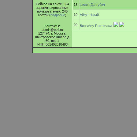
Сейчас на сайте: 324
18
Филип Дангубич
зарегистрированных
пользователей, 246
19
Айкут Чакай
гостей (
подробно
)
20
Виргилиу Постолаки
Контакты:
admin@pefl.ru
127474, г. Москва,
Дмитровское шоссе д.
60, стр.1
ИНН 501402018483