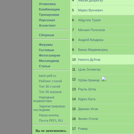
4
Михай Добреску
Установка
Комбинации
5
Марко Вукчевич
Тренировки
Персонал
6
Абдулла Туран
Ассистент
7
Михаил Полозков
Сборные
8
Андрей Киндриш
Форумы
9
Винко Меджиморец
Гостевые
Фотогалерея
10
Никита Дубчак
Мессенджер
Статьи
11
Цхак Зелингер
bash.pefl.ru
12
Урбан Крамар
Рейтинг статей
Топ-30 статей
13
Рауль Штяу
Топ-30 игроков
Народные
14
Идриз Бата
модераторы
Зарегистрирован
15
Дамиан Исак
последним
Наша кнопка
16
Филип Отеле
Почта PEFL.RU
17
Рожер
Вы не залогинились.