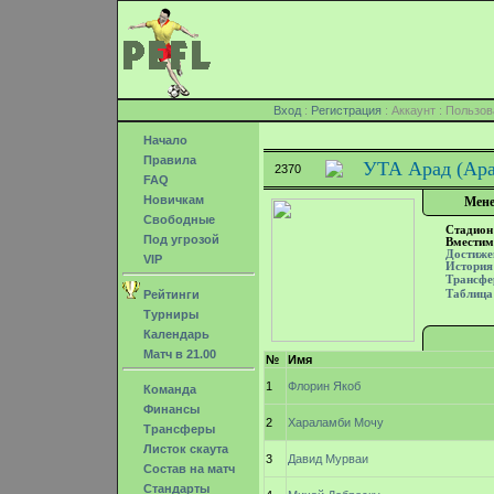
Вход
:
Регистрация
: Аккаунт : Поль
Начало
Правила
УТА Арад (Ара
2370
FAQ
Новичкам
Мене
Свободные
Стадион
Под угрозой
Вместим
Достиже
VIP
История
Трансф
Рейтинги
Таблица
Турниры
Календарь
Матч в 21.00
№
Имя
1
Флорин Якоб
Команда
Финансы
2
Хараламби Мочу
Трансферы
Листок скаута
3
Давид Мурваи
Состав на матч
Стандарты