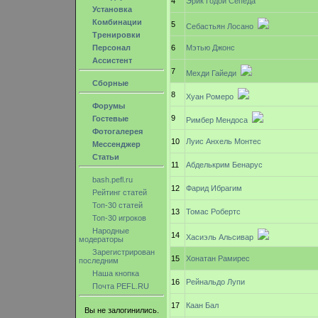
4
Эрик Годой Сепеда
Установка
Комбинации
5
Себастьян Лосано
Тренировки
Персонал
6
Мэтью Джонс
Ассистент
7
Мехди Гайеди
Сборные
8
Хуан Ромеро
Форумы
9
Гостевые
Римбер Мендоса
Фотогалерея
10
Луис Анхель Монтес
Мессенджер
Статьи
11
Абделькрим Бенарус
bash.pefl.ru
12
Фарид Ибрагим
Рейтинг статей
Топ-30 статей
13
Томас Робертс
Топ-30 игроков
Народные
14
Хасиэль Альсивар
модераторы
Зарегистрирован
15
Хонатан Рамирес
последним
Наша кнопка
16
Рейнальдо Лупи
Почта PEFL.RU
17
Каан Бал
Вы не залогинились.