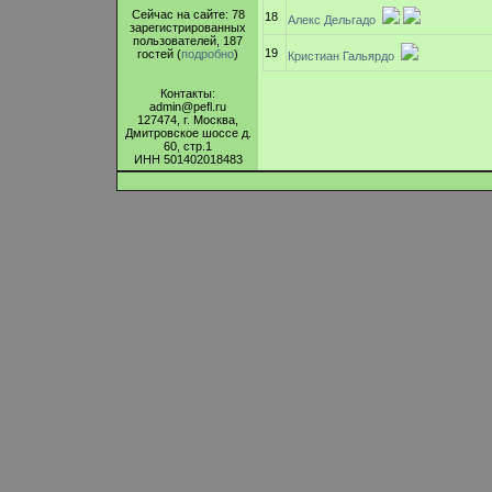
Сейчас на сайте: 78
18
Алекс Дельгадо
зарегистрированных
пользователей, 187
19
гостей (
подробно
)
Кристиан Гальярдо
Контакты:
admin@pefl.ru
127474, г. Москва,
Дмитровское шоссе д.
60, стр.1
ИНН 501402018483