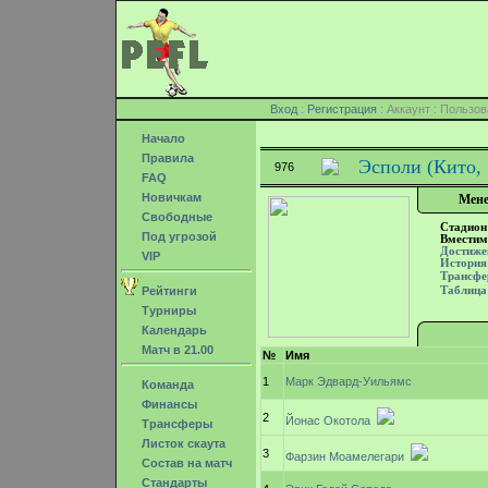
Вход
:
Регистрация
: Аккаунт : Поль
Начало
Правила
Эсполи (Кито,
976
FAQ
Новичкам
Мене
Свободные
Стадион
Под угрозой
Вместим
Достиже
VIP
История
Трансф
Рейтинги
Таблица
Турниры
Календарь
Матч в 21.00
№
Имя
1
Марк Эдвард-Уильямс
Команда
Финансы
2
Йонас Окотола
Трансферы
Листок скаута
3
Фарзин Моамелегари
Состав на матч
Стандарты