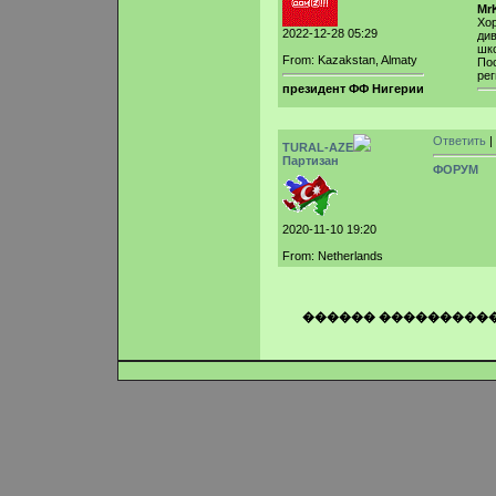
Mr
Хо
2022-12-28 05:29
див
шко
From: Kazakstan, Almaty
Пос
ре
президент ФФ Нигерии
Ответить
|
TURAL-AZE
Партизан
ФОРУМ
2020-11-10 19:20
From: Netherlands
������ ���������