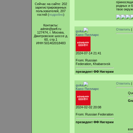
приносящим
Сейчас на сайте: 202
родных и б
зарегистрированных
твое окруж
пользователей, 207
гостей (
подробно
)
Контакты:
admin@pefl.ru
Ответить
|
guka
127474, г. Москва,
Кано Пилларс
Дмитровское шоссе д.
60, стр.1
ИНН 501402018483
2024-07-14 21:41
From: Russian
Federation, Khabarovsk
президент ФФ Нигерии
Ответить
|
guka
Кано Пилларс
Qu
Gra
2024-02-02 20:08
From: Russian Federation
президент ФФ Нигерии
вз