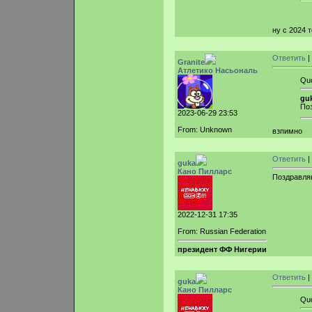
ну с 2024 т
Ответить
|
Granite
Атлетико Насьональ
Qu
guk
По
2023-06-29 23:53
From: Unknown
взпимно
Ответить
|
guka
Кано Пилларс
Поздравля
2022-12-31 17:35
From: Russian Federation
президент ФФ Нигерии
Ответить
|
guka
Кано Пилларс
Qu