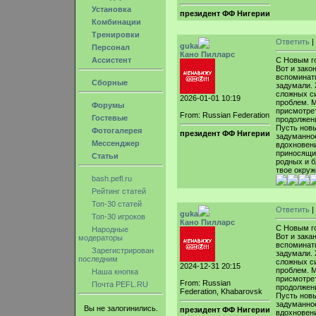
Установка
президент ФФ Нигерии
Комбинации
Тренировки
Ответить
|
guka
Персонал
Кано Пилларс
Ассистент
С Новым г
Вот и зако
вспоминать
Сборные
задумали.
сложных си
2026-01-01 10:19
проблем. М
Форумы
присмотрет
From: Russian Federation
Гостевые
продолжени
Пусть новы
Фотогалерея
президент ФФ Нигерии
задуманное
Мессенджер
вдохновени
приносящим
Статьи
родных и б
твое окруж
bash.pefl.ru
Рейтинг статей
Топ-30 статей
Ответить
|
guka
Топ-30 игроков
Кано Пилларс
С Новым г
Народные
Вот и зака
модераторы
вспоминать
Зарегистрирован
задумали.
последним
сложных си
2024-12-31 20:15
проблем. М
Наша кнопка
присмотрет
From: Russian
Почта PEFL.RU
продолжени
Federation, Khabarovsk
Пусть новы
задуманное
Вы не залогинились.
президент ФФ Нигерии
вдохновени