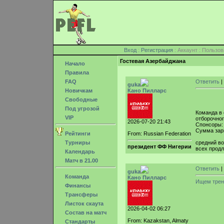
Вход
:
Регистрация
: Аккаунт : Поль
Гостевая Азербайджана
Начало
Правила
FAQ
Ответить
|
guka
Новичкам
Кано Пилларс
Свободные
Под угрозой
Команда в 
VIP
отборочног
2026-07-20 21:43
Спонсоры:
Сумма зарп
Рейтинги
From: Russian Federation
Турниры
средний во
президент ФФ Нигерии
всех продл
Календарь
Матч в 21.00
Ответить
|
guka
Команда
Кано Пилларс
Ищем трен
Финансы
Трансферы
Листок скаута
2026-04-02 06:27
Состав на матч
From: Kazakstan, Almaty
Стандарты