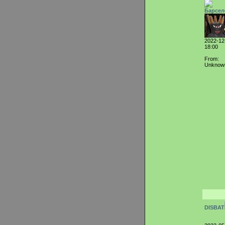
Барсел
2022-12
18:00
From:
Unknow
DISBAT