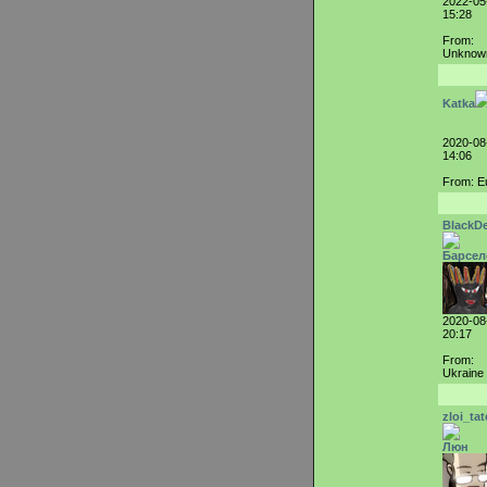
2022-05
15:28
From:
Unknow
Katka
2020-08
14:06
From: E
BlackD
Барсел
2020-08
20:17
From:
Ukraine
zloi_tat
Люн