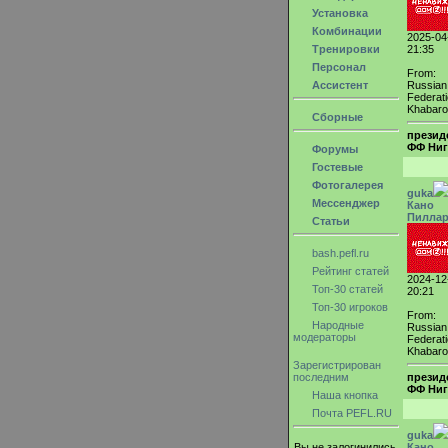
Установка
Комбинации
2025-04
Тренировки
21:35
Персонал
From:
Ассистент
Russian
Federati
Khabar
Сборные
презид
ФФ Ниг
Форумы
Гостевые
Фотогалерея
guka
Мессенджер
Кано
Пилла
Статьи
bash.pefl.ru
Рейтинг статей
2024-12
Топ-30 статей
20:21
Топ-30 игроков
From:
Народные
Russian
модераторы
Federati
Khabar
Зарегистрирован
последним
презид
ФФ Ниг
Наша кнопка
Почта PEFL.RU
guka
Вы не залогинились.
Кано