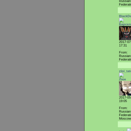
Russian
Federat
BlackD
Барсел
2017-07
17:31
From:
Russian
Federat
zloi_tat
Люн
2017-05
19:05
From:
Russian
Federati
Moscow