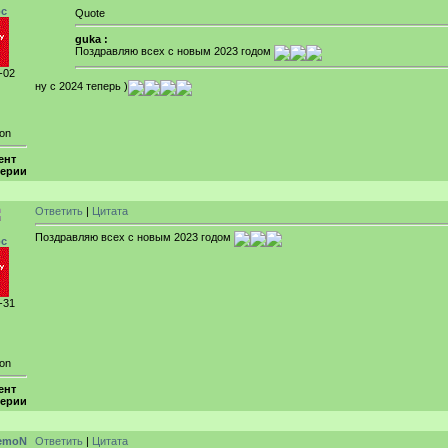
рс
Quote
guka :
Поздравляю всех с новым 2023 годом
-02
ну с 2024 теперь )
ion
ент
ерии
Ответить
|
Цитата
Поздравляю всех с новым 2023 годом
рс
-31
ion
ент
ерии
emoN
Ответить
|
Цитата