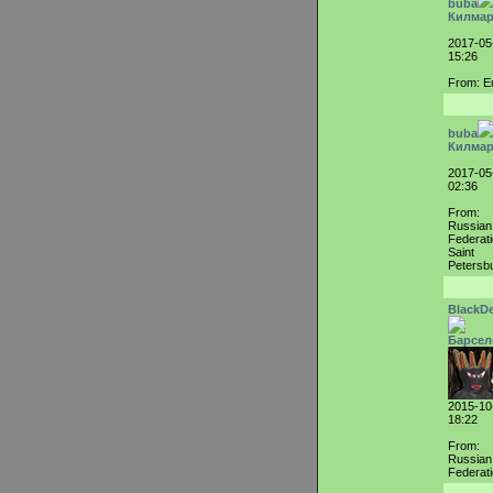
buba
Килма
2017-05
15:26
From: E
buba
Килма
2017-05
02:36
From:
Russian
Federati
Saint
Petersb
BlackD
Барсел
2015-10
18:22
From:
Russian
Federat