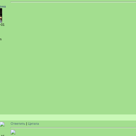
она
-01
n
Ответить
|
Цитата