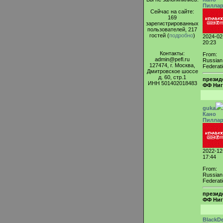
Пилла
Сейчас на сайте:
169
зарегистрированных
пользователей, 217
гостей (
подробно
)
2024-02
20:23
Контакты:
From:
admin@pefl.ru
Russian
127474, г. Москва,
Federat
Дмитровское шоссе
д. 60, стр.1
презид
ИНН 501402018483
ФФ Ниг
guka
Кано
Пилла
2022-12
17:44
From:
Russian
Federat
презид
ФФ Ниг
BlackD