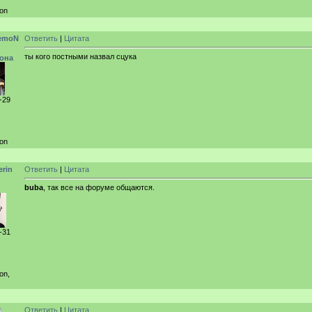
ion
emoN
Ответить
|
Цитата
ты кого постными назвал сцука
она
-29
ion
erin
Ответить
|
Цитата
buba
, так все на форуме общаются.
-31
on,
Ответить
|
Цитата