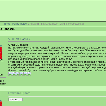
Вход
:
Регистрация
: Аккаунт : Пользователи : Личные сообщения
ая Норвегии
Ответить
|
Цитата
С Новым годом!
рс
Вот и закончился это год. Каждый год приносит много хорошего, а о плохом н
год будет для Вас успешным и всё сложится как Вы задумали. Желаю в новом 
чудесного разрешения сложных ситуаций. Желаю океан любви, здоровья, легкос
верим в чудеса, а они нас окружают. Просто надо немного присмотреться и вы 
начала и успешного продолжения Вам в новом году!
-01
Пусть новый год принесёт много новых достижений, крепкого здоровья и любви
счастьем и добротой будет наполнен каждый дом. Пусть вдохновение и любовь 
идущий будет светлым, приносящим много положительных эмоций, здоровья, до
близких людей. Пусть источник добра и тепла в твоей душе согревает тебя и т
ion
ент
ерии
Ответить
|
Цитата
рс