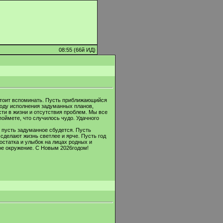
08:55 (66й ИД)
е стоит вспоминать. Пусть приближающийся
году исполнения задуманных планов,
ти в жизни и отсутствия проблем. Мы все
поймете, что случилось чудо. Удачного
, пусть задуманное сбудется. Пусть
сделают жизнь светлее и ярче. Пусть год
статка и улыбок на лицах родных и
вое окружение. С Новым 2026годом!