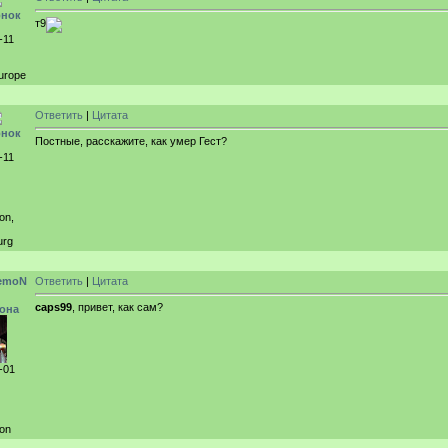
рнок
т9
-11
urope
Ответить
|
Цитата
рнок
Постные, расскажите, как умер Гест?
-11
on,
urg
emoN
Ответить
|
Цитата
caps99
, привет, как сам?
она
-01
ion