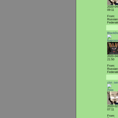
2020-04
09:11
From:
Russian
Federat
BlackD
Барсел
2020-04
21:50
From:
Russian
Federat
zloi_tat
Люн
2020-02
07:11
From: