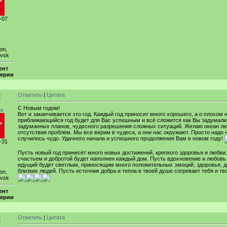
-07
on,
ovsk
ент
ерии
Ответить
|
Цитата
С Новым годом!
рс
Вот и заканчивается это год. Каждый год приносит много хорошего, а о плохом 
приближающийся год будет для Вас успешным и всё сложится как Вы задумали
задуманных планов, чудесного разрешения сложных ситуаций. Желаю океан любв
отсутствия проблем. Мы все верим в чудеса, а они нас окружают. Просто надо 
случилось чудо. Удачного начала и успешного продолжения Вам в новом году!
-31
Пусть новый год принесёт много новых достижений, крепкого здоровья и любви
счастьем и добротой будет наполнен каждый дом. Пусть вдохновение и любовь 
идущий будет светлым, приносящим много положительных эмоций, здоровья, до
близких людей. Пусть источник добра и тепла в твоей душе согревает тебя и т
on,
ovsk
ент
ерии
Ответить
|
Цитата