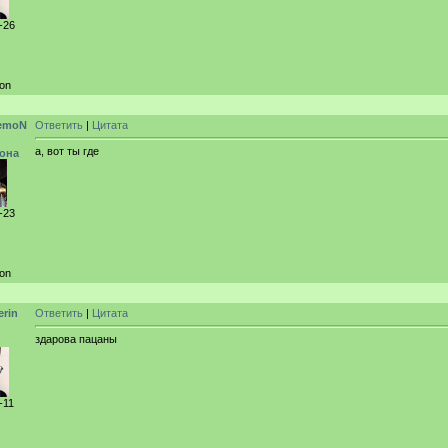
-26
ion
emoN
Ответить
|
Цитата
а, вот ты где
она
-23
ion
erin
Ответить
|
Цитата
здарова пацаны
-11