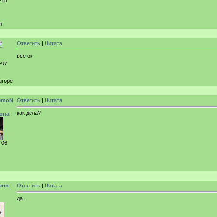
-15
n
Ответить
|
Цитата
все ок
-07
urope
emoN
Ответить
|
Цитата
как дела?
она
-06
erin
Ответить
|
Цитата
да.