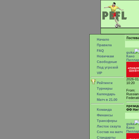
Гостев
Начало
Правила
FAQ
guka
Новичкам
Кано
Пилла
Свободные
Под угрозой
VIP
2026-01
Рейтинги
10:20
Турниры
From:
Календарь
Russian
Federat
Матч в 21.00
презид
Команда
ФФ Ниг
Финансы
Трансферы
guka
Листок скаута
Кано
Пилла
Состав на матч
Стандарты