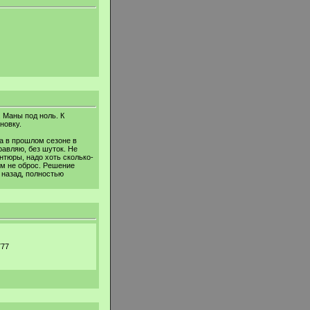
. Маны под ноль. К
новку.
ка в прошлом сезоне в
равляю, без шуток. Не
нтюры, надо хоть сколько-
ом не оброс. Решение
 назад, полностью
777