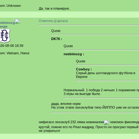
rom: Unknown
Да, так и планирую.
Ответить
|
Цитата
eebimozg
анди
Quote
DK76 :
26-08-06 18:39
Quote
om: Vietnam, Hanoi
neebimozg :
Quote
Cowboy :
Серый день шотландского футбола в
Европе
Нормальный. 1 победа 2 ничьих 1 поражение п
3 игры на выезде было.
дада, вполне норм
На этом этапе лохоклубов типо ЙИППО уже не остало
нифигасе лохоклуб 232 ляма номиналом
чемпион финлянди
крутой, помню его по Реал мадрид. Просто он просрал первый
не упираться