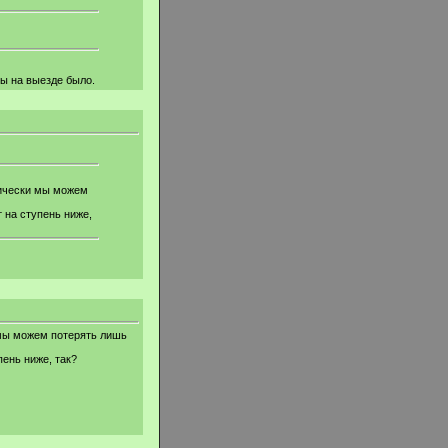
ры на выезде было.
тически мы можем
 на ступень ниже,
 мы можем потерять лишь
ень ниже, так?