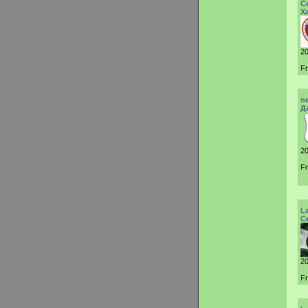
C
Х
20
F
n
Д
20
F
L
С
20
Fr