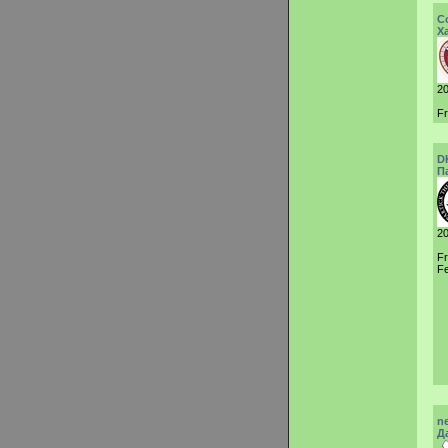
C
Х
20
F
D
П
20
F
Fe
n
Д