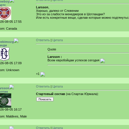
owboy
артс
Larsson
,
Хорошо, далеко от Словении
Это из-за слабости менеджеров в Шотландии?
Или есть конкретные вещи, сделав которые можно подтянуться
26-08-05 17:55
rom: Canada
Ответить
|
Цитата
eebimozg
анди
Quote
Larsson :
Всем евробойцам успехов сегодня
26-08-05 17:09
rom: Unknown
+1
Ответить
|
Цитата
arsson
елтик
Стартовый состав
(на Спартак Юрмала):
26-08-05 16:17
om: Maldives, Male
Ответить
|
Цитата