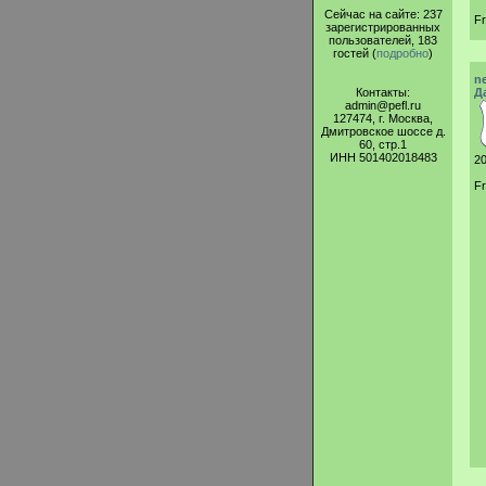
Сейчас на сайте: 237
F
зарегистрированных
пользователей, 183
гостей (
подробно
)
n
Контакты:
Д
admin@pefl.ru
127474, г. Москва,
Дмитровское шоссе д.
60, стр.1
ИНН 501402018483
20
Fr