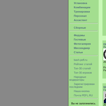
Установка
Комбинации
Тренировки
Персонал
Ассистент
Сборные
Форумы
Гостевые
Фотогалерея
D
П
Мессенджер
Статьи
bash.pefl.ru
20
Рейтинг статей
F
Топ-30 статей
Fe
Топ-30 игроков
Народные
модераторы
Зарегистрирован
последним
M
Г
Наша кнопка
Почта PEFL.RU
Вы не залогинились.
20