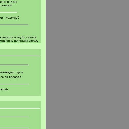
его по Реал
а второй
ми - лохоклуб
азвиваться клубу, сейчас
медленно поползли вверх.
инляндии , да и
сто он просрал
хоклуб