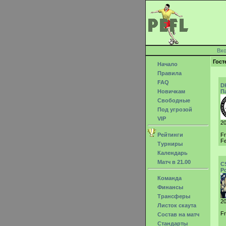
Вх
Гост
Начало
Правила
FAQ
D
Новичкам
П
Свободные
Под угрозой
VIP
20
Рейтинги
F
Fe
Турниры
Календарь
Матч в 21.00
C
Р
Команда
Финансы
Трансферы
20
Листок скаута
Fr
Состав на матч
Стандарты