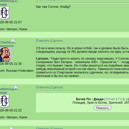
eebimozg
анди
Как там Селтик, Клайд?
26-08-05 21:57
om: Vietnam, Hanoi
Ответить
|
Цитата
cTavish
амильтон
2:0 не в мою пользу. Но я играл отбой, так и должно было быть
следующему раунду (в ЛК) должно вроде хватить на одну уста
Larsson
, "Надо просто играть по своему максимуму. У Селти
соперниках был Загорье - номиналы 430+ . Прошли их." - позд
26-08-05 21:30
спорю, что бывает такое. Но чтобы решиться на подобные ава
нибудь вменяемый второй состав иметь. Гамильтон пока мяс
om: Russian Federation
сражаться со Спартаком оказалось удачным, но, оглядываясь
логичным я бы его не назвал.
Ответить
|
Цитата
eebimozg
анди
Ботев Пл : Данди
|
Отчет
|
TV
(
к
р
)
Пловдив, Христо Ботев, Зрителей: 18
26-08-05 21:22
om: Vietnam, Hanoi
Ответить
|
Цитата