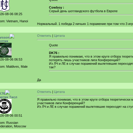
Cowboy :
Серый день шотландского футбола в Европе
26-08-06 08:25
om: Vietnam, Hanoi
Нормальный. 1 победа 2 ничьих 1 поражение при том что 3 иг
Ответить
|
Цитата
arsson
елтик
Quote
DK76 :
Я правильно понимаю, что в этом круге отбора теоре
26-08-06 06:53
потерять лишь участников лиги Конференций?
Из ЛЧ и ЛЕ в случае поражений вылетевшие переходят
om: Maldives, Male
так?
Да
Ответить
|
Цитата
K76
артик Тисл
Я правильно понимаю, что в этом круге отбора теоретически
участников лиги Конференций?
Из ЛЧ и ЛЕ в случае поражений вылетевшие переходят на ступ
26-08-06 00:51
rom: Russian
deration, Moscow