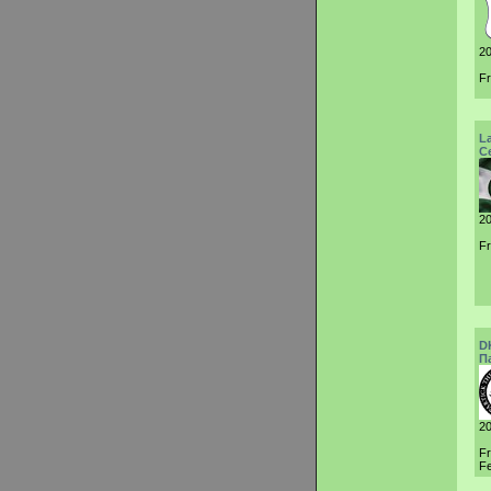
20
Fr
L
С
20
Fr
D
П
20
F
Fe