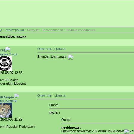
од
:
Регистрация
: Аккаунт : Пользователи : Личные сообщения
евая Шотландии
Ответить
|
Цитата
K76
артик Тисл
Вперёд, Шотландия
26-08-07 12:33
rom: Russian
deration, Moscow
Ответить
|
Цитата
SKAmpio
осс Каунти
Quote
DK76 :
26-08-07 11:22
Quote
om: Russian Federation
neebimozg :
нифигасе лохоклуб 232 ляма номиналом
че