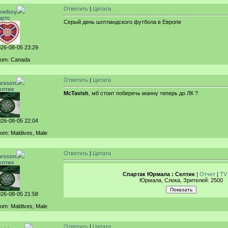
Ответить
|
Цитата
owboy
артс
Серый день шотландского футбола в Европе
26-08-05 23:29
rom: Canada
Ответить
|
Цитата
arsson
елтик
McTavish
, мб стоит поберечь манну теперь до ЛК ?
26-08-05 22:04
om: Maldives, Male
Ответить
|
Цитата
arsson
елтик
Спартак Юрмала : Селтик
|
Отчет
|
TV
Юрмала, Слока, Зрителей: 2500
26-08-05 21:58
om: Maldives, Male
Ответить
|
Цитата