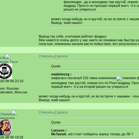
финляндии , да и менеджер там крутой, помню 
мадрид. Просто он просрал первый матч -3 и н
решил не упираться
может когда-нибудь он и крутой, но во встрече с наши
Вывод: знай наших!
Вывод так себе, учитывая рейтинг федры)
Мне кажется очень долго у нас никто не понимал как быстро р
получше, номиналы начали расти побыстрее, вот результаты 
Ответить
|
Цитата
K76
артик Тисл
Quote
neebimozg :
нифигасе лохоклуб 232 ляма номиналом
чемпион ф
26-08-06 22:10
менеджер там крутой, помню его по Реал мадрид. Про
первый матч -3 и на второй решил не упираться
rom: Russian
deration, Moscow
может когда-нибудь он и крутой, но во встрече с нашими - ло
Вывод: знай наших!
Ответить
|
Цитата
cTavish
амильтон
Quote
Larsson :
McTavish
, мб стоит поберечь манну теперь до ЛК ?
26-08-06 19:26