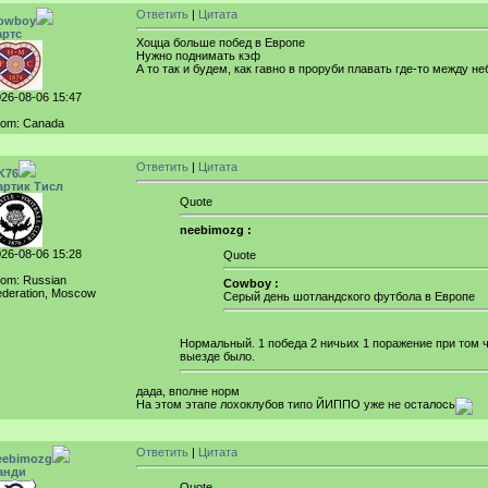
Ответить
|
Цитата
owboy
артс
Хоцца больше побед в Европе
Нужно поднимать кэф
А то так и будем, как гавно в проруби плавать где-то между н
26-08-06 15:47
rom: Canada
Ответить
|
Цитата
K76
артик Тисл
Quote
neebimozg :
26-08-06 15:28
Quote
rom: Russian
Cowboy :
deration, Moscow
Серый день шотландского футбола в Европе
Нормальный. 1 победа 2 ничьих 1 поражение при том ч
выезде было.
дада, вполне норм
На этом этапе лохоклубов типо ЙИППО уже не осталось
Ответить
|
Цитата
eebimozg
анди
Quote