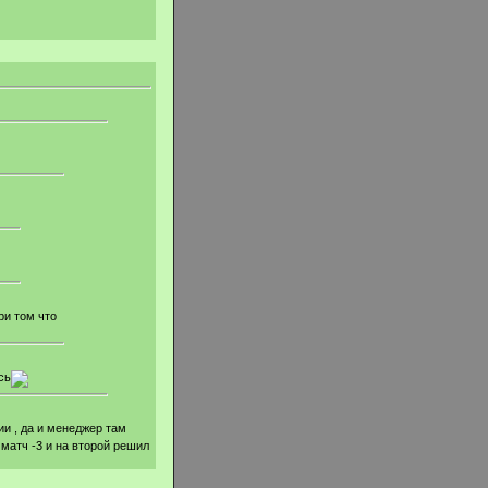
ри том что
сь
и , да и менеджер там
 матч -3 и на второй решил