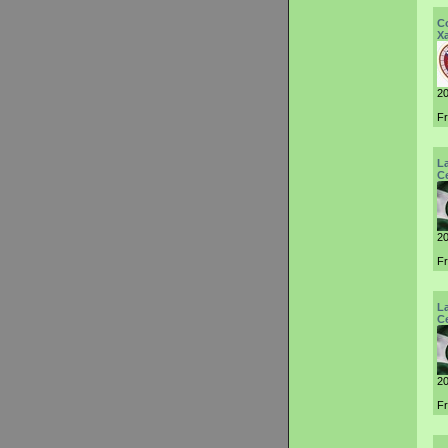
C
Х
20
F
L
С
20
Fr
L
С
20
Fr