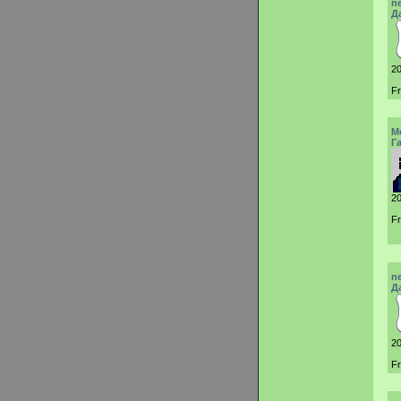
n
Д
20
Fr
M
Г
20
Fr
n
Д
20
Fr