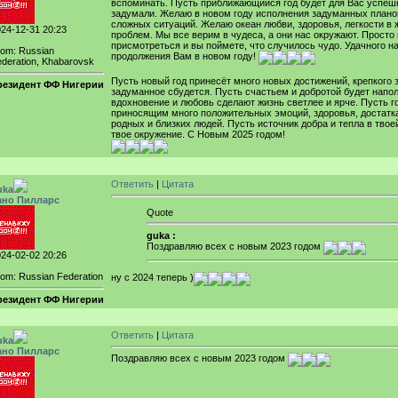
вспоминать. Пусть приближающийся год будет для Вас успеш
задумали. Желаю в новом году исполнения задуманных плано
сложных ситуаций. Желаю океан любви, здоровья, легкости в 
24-12-31 20:23
проблем. Мы все верим в чудеса, а они нас окружают. Просто
присмотреться и вы поймете, что случилось чудо. Удачного н
rom: Russian
продолжения Вам в новом году!
deration, Khabarovsk
Пусть новый год принесёт много новых достижений, крепкого 
резидент ФФ Нигерии
задуманное сбудется. Пусть счастьем и добротой будет напо
вдохновение и любовь сделают жизнь светлее и ярче. Пусть г
приносящим много положительных эмоций, здоровья, достатка
родных и близких людей. Пусть источник добра и тепла в твое
твое окружение. С Новым 2025 годом!
Ответить
|
Цитата
uka
ано Пилларс
Quote
guka :
Поздравляю всех с новым 2023 годом
24-02-02 20:26
om: Russian Federation
ну с 2024 теперь )
резидент ФФ Нигерии
Ответить
|
Цитата
uka
ано Пилларс
Поздравляю всех с новым 2023 годом