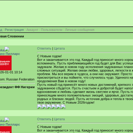
од
:
Регистрация
: Аккаунт : Пользователи : Личные сообщения
евая Словении
Ответить
|
Цитата
uka
ано Пилларс
С Новым годом!
Вот и заканчивается это год. Каждый год приносит много хорош
вспоминать. Пусть приближающийся год будет для Вас успеш
задумали. Желаю в новом году исполнения задуманных плано
сложных ситуаций. Желаю океан любви, здоровья, легкости в 
26-01-01 10:14
проблем. Мы все верим в чудеса, а они нас окружают. Просто
присмотреться и вы поймете, что случилось чудо. Удачного н
om: Russian Federation
продолжения Вам в новом году!
Пусть новый год принесёт много новых достижений, крепкого 
резидент ФФ Нигерии
задуманное сбудется. Пусть счастьем и добротой будет напо
вдохновение и любовь сделают жизнь светлее и ярче. Пусть г
приносящим много положительных эмоций, здоровья, достатка
родных и близких людей. Пусть источник добра и тепла в твое
твое окружение. С Новым 2026годом!
Ответить
|
Цитата
uka
ано Пилларс
С Новым годом!
Вот и заканчивается это год. Каждый год приносит много хорош