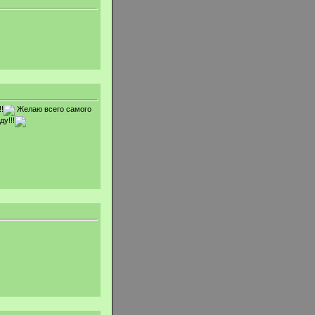
!
Желаю всего самого
у!!!