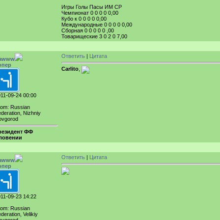
Игры Голы Пасы ИМ СР
Чемпионат 0 0 0 0 0,00
Кубо к 0 0 0 0 0,00
Международные 0 0 0 0 0,00
Сборная 0 0 0 0 0 ,00
Товарищеские 3 0 2 0 7,00
Ответить
|
Цитата
awww
опер
Carlito
,
11-09-24 00:00
rom: Russian
deration, Nizhniy
ovgorod
резидент ФФ
ловении
Ответить
|
Цитата
awww
опер
11-09-23 14:22
rom: Russian
deration, Velikiy