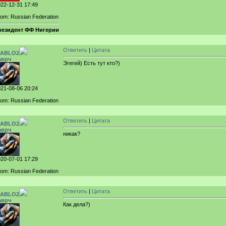
22-12-31 17:49
om: Russian Federation
резидент ФФ Нигерии
Ответить
|
Цитата
IABLO2
аврч
Эгегей) Есть тут кто?)
21-08-06 20:24
om: Russian Federation
Ответить
|
Цитата
IABLO2
аврч
никак?
20-07-01 17:29
om: Russian Federation
Ответить
|
Цитата
IABLO2
аврч
Как дела?)