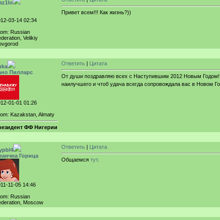
az1lo
Привет всем!!! Как жизнь?))
12-03-14 02:34
rom: Russian
deration, Velikiy
ovgorod
Ответить
|
Цитата
uka
ано Пилларс
От души поздравляю всех с Наступившим 2012 Новым Годом!!
наилучшего и чтоб удача всегда сопровождала вас в Новом Год
12-01-01 01:26
om: Kazakstan, Almaty
резидент ФФ Нигерии
Ответить
|
Цитата
ypbl4
ванчна Горица
Общаемся
тут
.
11-11-05 14:46
rom: Russian
deration, Moscow