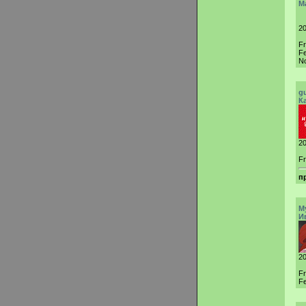
M
20
F
Fe
N
g
К
20
Fr
п
M
И
20
F
Fe