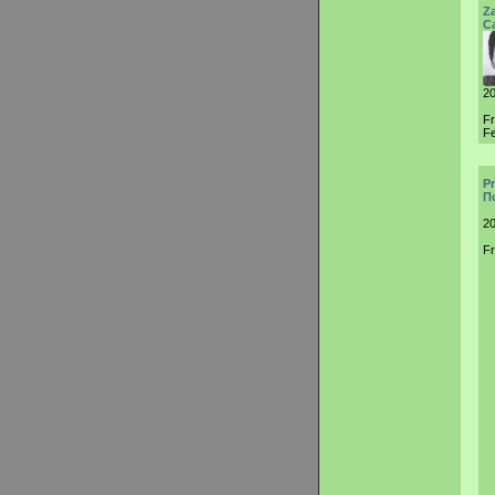
Z
С
20
F
Fe
P
П
20
Fr