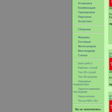
Установка
Комбинации
20
Тренировки
F
Персонал
Fe
Ассистент
п
Сборные
Форумы
Гостевые
Фотогалерея
Мессенджер
g
Статьи
К
bash.pefl.ru
Рейтинг статей
20
Топ-30 статей
Топ-30 игроков
Fr
Народные
модераторы
п
Зарегистрирован
последним
g
Наша кнопка
К
Почта PEFL.RU
Вы не залогинились.