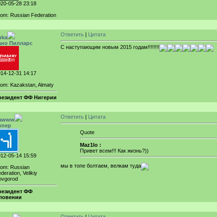
20-05-28 23:18
om: Russian Federation
Ответить
|
Цитата
uka
ано Пилларс
С наступающим новым 2015 годам!!!!!!!!
14-12-31 14:17
om: Kazakstan, Almaty
резидент ФФ Нигерии
Ответить
|
Цитата
awww
опер
Quote
Maz1lo :
Привет всем!!! Как жизнь?))
12-05-14 15:59
мы в топе болтаем, велкам туда
rom: Russian
deration, Velikiy
ovgorod
резидент ФФ
ловении
Ответить
|
Цитата