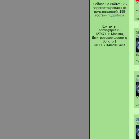
20
Сейчас на сайте: 175
зарегистрированных
Fr
пользователей, 188
гостей (
подробно
)
п
Контакты:
admin@pefl.ru
D
127474, г. Москва,
З
Дмитровское шоссе д.
60, стр.1
ИНН 501402018483
20
Fr
D
З
20
Fr
D
З