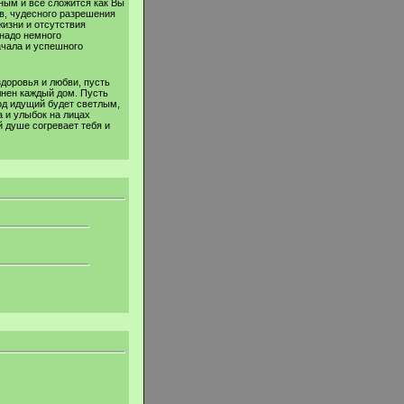
ным и всё сложится как Вы
в, чудесного разрешения
жизни и отсутствия
 надо немного
ачала и успешного
здоровья и любви, пусть
лнен каждый дом. Пусть
од идущий будет светлым,
 и улыбок на лицах
й душе согревает тебя и