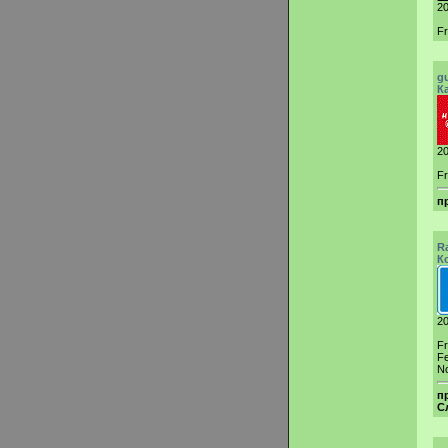
20
Fr
g
К
20
Fr
п
R
К
20
F
Fe
N
п
С