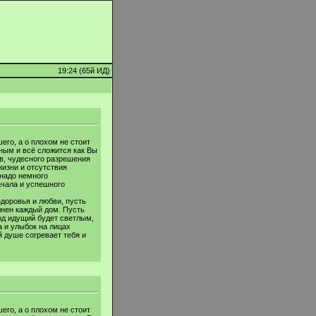
19:24 (65й ИД)
его, а о плохом не стоит
ным и всё сложится как Вы
в, чудесного разрешения
жизни и отсутствия
 надо немного
ачала и успешного
здоровья и любви, пусть
лнен каждый дом. Пусть
од идущий будет светлым,
 и улыбок на лицах
й душе согревает тебя и
его, а о плохом не стоит