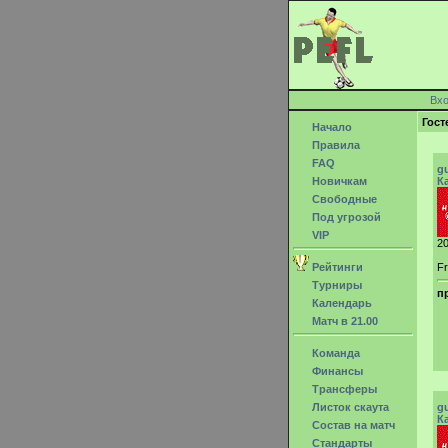
Вх
Гост
Начало
Правила
FAQ
g
Новичкам
К
Свободные
Под угрозой
VIP
20
Рейтинги
Fr
Турниры
п
Календарь
Матч в 21.00
Команда
Финансы
Трансферы
Листок скаута
g
К
Состав на матч
Стандарты