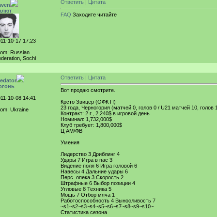
Ответить
|
Цитата
aven
алют
FAQ
Заходите читайте
11-10-17 17:23
rom: Russian
deration, Sochi
Ответить
|
Цитата
redator
огонь
Вот продаю смотрите.
11-10-08 14:41
Крсто Звицер (ОФК П)
23 года, Черногория (матчей 0, голов 0 / U21 матчей 10, голов 
om: Ukraine
Контракт: 2 г., 2,240$ в игровой день
Номинал: 1,732,000$
Клуб требует: 1,800,000$
Ц АМ/ФВ
Умения
Лидерство 3 Дриблинг 4
Удары 7 Игра в пас 3
Видение поля 6 Игра головой 6
Навесы 4 Дальние удары 6
Перс. опека 3 Скорость 2
Штрафные 6 Выбор позиции 4
Угловые 8 Техника 5
Мощь 7 Отбор мяча 1
Работоспособность 4 Выносливость 7
~s1~s2~s3~s4~s5~s6~s7~s8~s9~s10~
Статистика сезона