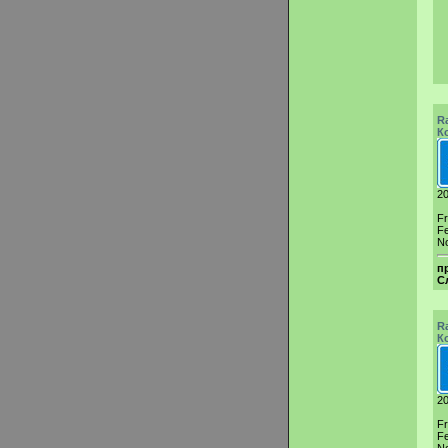
R
К
20
F
Fe
N
п
С
R
К
20
F
Fe