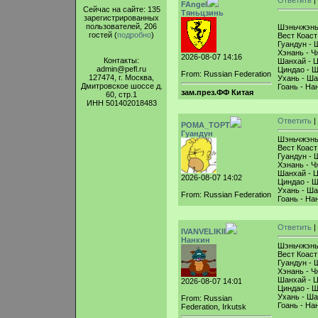
Ответить
|
FAngel
Сейчас на сайте: 135
Тяньцзинь
зарегистрированных
пользователей, 206
Шэньчжэнь 
гостей (
подробно
)
Вест Коаст
Гуандун - 
Хэнань - Ч
2026-08-07 14:16
Контакты:
Шанхай - Ц
admin@pefl.ru
Циндао - Ш
From: Russian Federation
127474, г. Москва,
Ухань - Ша
Дмитровское шоссе д.
Гоань - На
зам.през.ФФ Китая
60, стр.1
ИНН 501402018483
Ответить
|
POMA_TOPT
Гуандун
Шэньчжэнь 
Вест Коаст
Гуандун - 
Хэнань - Ч
Шанхай - Ц
2026-08-07 14:02
Циндао - Ш
Ухань - Ша
From: Russian Federation
Гоань - На
Ответить
|
IVANVELIKII
Нанкин
Шэньчжэнь 
Вест Коаст
Гуандун - 
Хэнань - Ч
Шанхай - Ц
2026-08-07 14:01
Циндао - Ш
Ухань - Ша
From: Russian
Гоань - На
Federation, Irkutsk