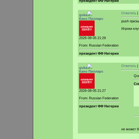
президент ФФ Нигерии
Ответить
|
guka
Кано Пилларс
push призы
Игроки клу
2026-08-05 21:29
From: Russian Federation
президент ФФ Нигерии
Ответить
|
guka
Кано Пилларс
Qu
Cr
2026-08-05 21:27
From: Russian Federation
президент ФФ Нигерии
не может 