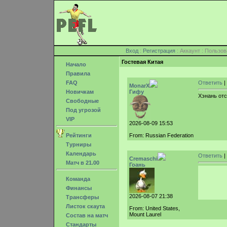
Вход
:
Регистрация
: Аккаунт : Поль
Гостевая Китая
Начало
Правила
FAQ
Ответить
|
MonarX
Новичкам
Гифу
Хэнань отс
Свободные
Под угрозой
VIP
2026-08-09 15:53
Рейтинги
From: Russian Federation
Турниры
Календарь
Ответить
|
Cremaschi
Матч в 21.00
Гоань
Команда
Финансы
2026-08-07 21:38
Трансферы
Листок скаута
From: United States,
Mount Laurel
Состав на матч
Стандарты