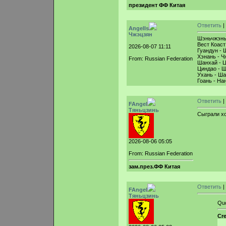
президент ФФ Китая
Ответить
|
Angells
Чжэцзян
Шэньчжэнь 
Вест Коаст
2026-08-07 11:11
Гуандун - 
Хэнань - Ч
From: Russian Federation
Шанхай - Ц
Циндао - Ш
Ухань - Ша
Гоань - На
Ответить
|
FAngel
Тяньцзинь
Сыграли хо
2026-08-06 05:05
From: Russian Federation
зам.през.ФФ Китая
Ответить
|
FAngel
Тяньцзинь
Qu
Cr