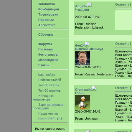
Установка
Ответить
|
Angells
Комбинации
Чжэцзян
Тренировки
2026-08-07 21:32
Персонал
From: Russian
Ассистент
Federation, Izhevsk
Сборные
Ответить
|
Форумы
den14
Шанхай Шеньхуа
Гостевые
Шэньчжэнь 
Фотогалерея
Вест Коаст
Гуандун - 
Мессенджер
Хэнань - Ч
Статьи
Шанхай - Ц
2026-08-07 20:20
Циндао - Ш
Ухань - Ша
From: Russian Federation
bash.pefl.ru
Гоань - На
Рейтинг статей
Топ-30 статей
Ответить
|
Cremaschi
Топ-30 игроков
Гоань
Шэньчжэнь 
Народные
Вест Коаст
модераторы
Гуандун - 
Зарегистрирован
Хэнань - Ч
последним
Шанхай - Ц
2026-08-07 14:41
Циндао - Ш
Наша кнопка
Ухань - Ша
From: Unknown
Почта PEFL.RU
Гоань - На
Вы не залогинились.