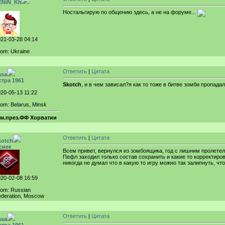
ENiN_Kh
Ностальгирую по общению здесь, а не на форуме...
21-03-28 04:14
om: Ukraine
Ответить
|
Цитата
asa
стра 1961
Skotch
, и в чем зависал?я как то тоже в битве зомби пропадал
20-05-13 11:22
om: Belarus, Minsk
ам.през.ФФ Хорватии
Ответить
|
Цитата
kotch
сиек
Всем привет, вернулся из зомбоящика, год с лишним пролетел
Пефл заходил только состав сохранить и какие то корректиров
никогда не думал что в какую то игру можно так залипнуть, ч
20-02-08 16:59
rom: Russian
deration, Moscow
Ответить
|
Цитата
asa