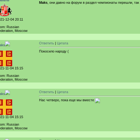
аваль
Maks
, они давно на форум в раздел чемпионаты перешли, так
21-12-04 20:11
rom: Russian
deration, Moscow
Ответить
|
Цитата
aks
Покосило народу (
21-11-04 15:15
rom: Russian
deration, Moscow
Ответить
|
Цитата
aks
Нас четверо, пока еще мы вместе
21-11-04 15:15
rom: Russian
deration, Moscow