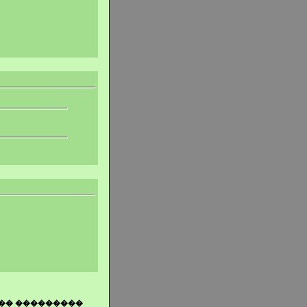
�� ���������