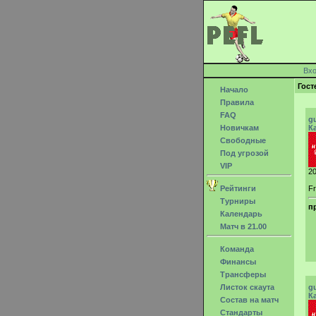
Вх
Гост
Начало
Правила
FAQ
g
Новичкам
К
Свободные
Под угрозой
VIP
20
Рейтинги
Fr
Турниры
п
Календарь
Матч в 21.00
Команда
Финансы
Трансферы
Листок скаута
g
К
Состав на матч
Стандарты