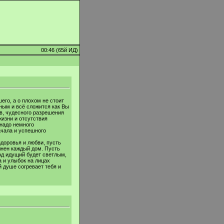
00:46 (65й ИД)
его, а о плохом не стоит
ным и всё сложится как Вы
в, чудесного разрешения
жизни и отсутствия
 надо немного
ачала и успешного
здоровья и любви, пусть
лнен каждый дом. Пусть
од идущий будет светлым,
 и улыбок на лицах
й душе согревает тебя и