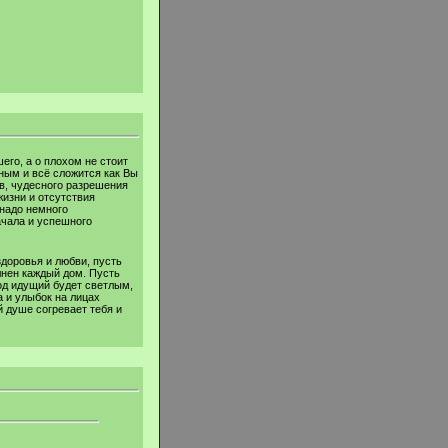
его, а о плохом не стоит
ным и всё сложится как Вы
в, чудесного разрешения
жизни и отсутствия
 надо немного
ачала и успешного
здоровья и любви, пусть
лнен каждый дом. Пусть
од идущий будет светлым,
 и улыбок на лицах
й душе согревает тебя и