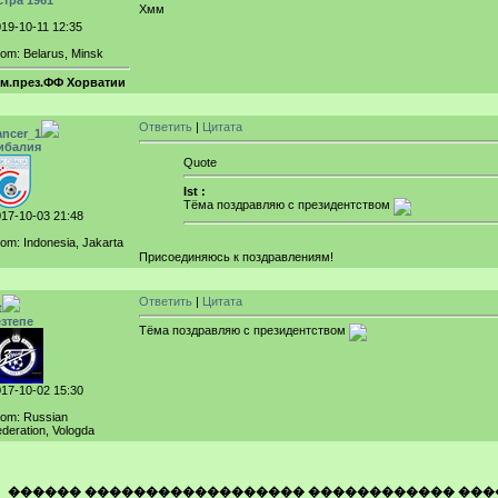
стра 1961
Хмм
19-10-11 12:35
om: Belarus, Minsk
ам.през.ФФ Хорватии
Ответить
|
Цитата
ancer_1
ибалия
Quote
Ist :
Тёма поздравляю с президентством
17-10-03 21:48
om: Indonesia, Jakarta
Присоединяюсь к поздравлениям!
Ответить
|
Цитата
t
ёзтепе
Тёма поздравляю с президентством
17-10-02 15:30
rom: Russian
deration, Vologda
������ ������������������ ������������ ���