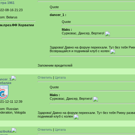
стра 1961
Quote
22-08-16 21:23
dancer_1 :
om: Belarus
Quote
ам.през.ФФ Хорватии
Maks :
Сурковас, Дансер, Вертиго!
Здарова! Давно на форум переехали. Тут без тебя Рие
Возвращайся и поднимай клуб с колен
Запомним вредителей
Ответить
|
Цитата
ancer_1
ибалия
Quote
Maks :
Сурковас, Дансер, Вертиго!
21-12-11 12:39
rom: Russian
deration, Vologda
Здарова! Давно на форум переехали. Тут без тебя Риеку разв
поднимай клуб с колен
Ответить
|
Цитата
azibuka