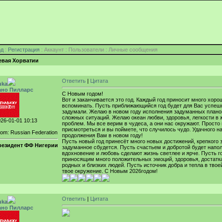
од
:
Регистрация
: Аккаунт : Пользователи : Личные сообщения
евая Хорватии
Ответить
|
Цитата
uka
ано Пилларс
С Новым годом!
Вот и заканчивается это год. Каждый год приносит много хорош
вспоминать. Пусть приближающийся год будет для Вас успеш
задумали. Желаю в новом году исполнения задуманных плано
сложных ситуаций. Желаю океан любви, здоровья, легкости в 
26-01-01 10:13
проблем. Мы все верим в чудеса, а они нас окружают. Просто
присмотреться и вы поймете, что случилось чудо. Удачного н
om: Russian Federation
продолжения Вам в новом году!
Пусть новый год принесёт много новых достижений, крепкого 
резидент ФФ Нигерии
задуманное сбудется. Пусть счастьем и добротой будет напо
вдохновение и любовь сделают жизнь светлее и ярче. Пусть г
приносящим много положительных эмоций, здоровья, достатка
родных и близких людей. Пусть источник добра и тепла в твое
твое окружение. С Новым 2026годом!
Ответить
|
Цитата
uka
ано Пилларс