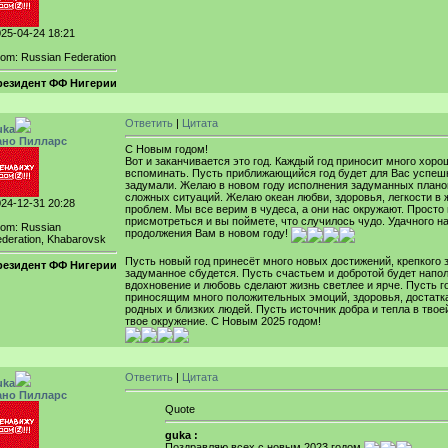
25-04-24 18:21
om: Russian Federation
резидент ФФ Нигерии
Ответить
|
Цитата
uka
ано Пилларс
С Новым годом!
Вот и заканчивается это год. Каждый год приносит много хорош
вспоминать. Пусть приближающийся год будет для Вас успеш
задумали. Желаю в новом году исполнения задуманных плано
сложных ситуаций. Желаю океан любви, здоровья, легкости в 
24-12-31 20:28
проблем. Мы все верим в чудеса, а они нас окружают. Просто
присмотреться и вы поймете, что случилось чудо. Удачного н
rom: Russian
продолжения Вам в новом году!
deration, Khabarovsk
Пусть новый год принесёт много новых достижений, крепкого 
резидент ФФ Нигерии
задуманное сбудется. Пусть счастьем и добротой будет напо
вдохновение и любовь сделают жизнь светлее и ярче. Пусть г
приносящим много положительных эмоций, здоровья, достатка
родных и близких людей. Пусть источник добра и тепла в твое
твое окружение. С Новым 2025 годом!
Ответить
|
Цитата
uka
ано Пилларс
Quote
guka :
Поздравляю всех с новым 2023 годом