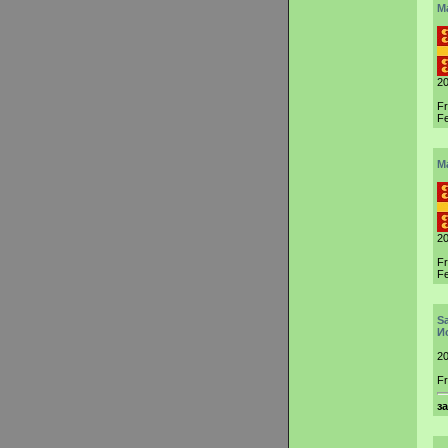
M
20
F
Fe
M
20
F
Fe
S
И
20
Fr
з