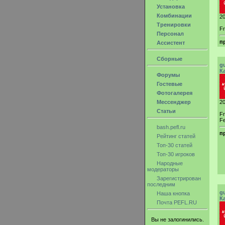
Установка
Комбинации
20
Тренировки
Fr
Персонал
п
Ассистент
Сборные
g
К
Форумы
Гостевые
Фотогалерея
Мессенджер
20
Статьи
F
Fe
bash.pefl.ru
п
Рейтинг статей
Топ-30 статей
Топ-30 игроков
Народные
модераторы
Зарегистрирован
последним
g
Наша кнопка
К
Почта PEFL.RU
Вы не залогинились.