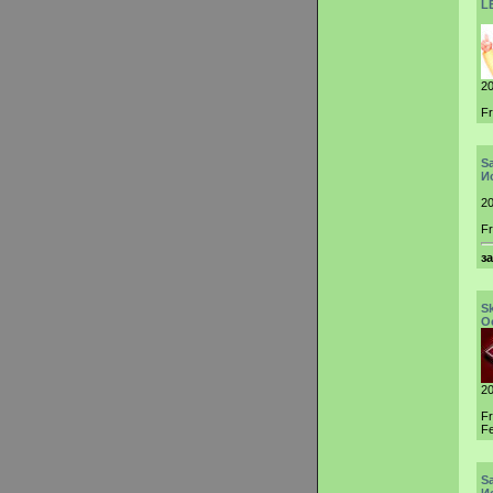
L
20
Fr
S
И
20
Fr
з
S
О
20
F
Fe
S