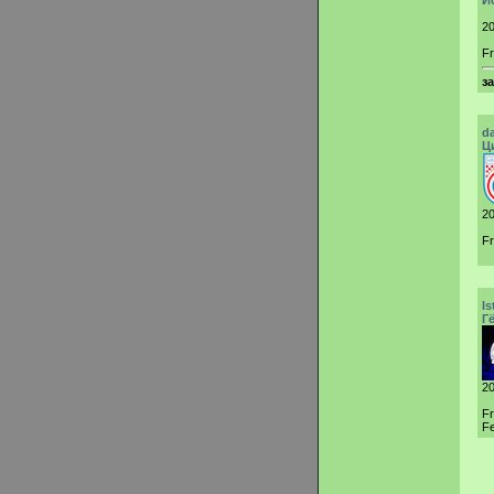
И
20
Fr
з
d
Ц
20
Fr
Is
Г
20
F
Fe