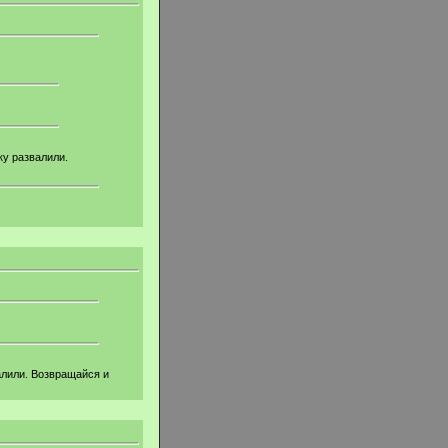
ку развалили.
алили. Возвращайся и