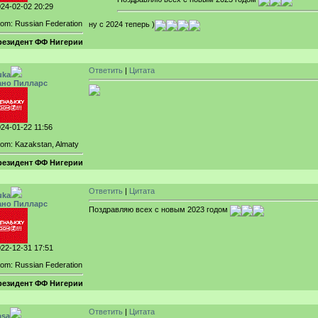
24-02-02 20:29
om: Russian Federation
ну с 2024 теперь )
резидент ФФ Нигерии
Ответить
|
Цитата
uka
ано Пилларс
24-01-22 11:56
om: Kazakstan, Almaty
резидент ФФ Нигерии
Ответить
|
Цитата
uka
ано Пилларс
Поздравляю всех с новым 2023 годом
22-12-31 17:51
om: Russian Federation
резидент ФФ Нигерии
Ответить
|
Цитата
asa