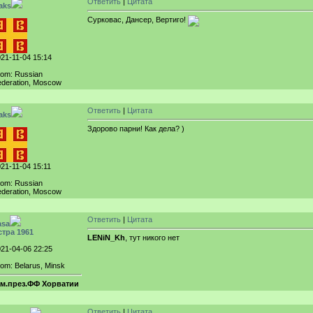
Ответить
|
Цитата
aks
Сурковас, Дансер, Вертиго!
21-11-04 15:14
rom: Russian
deration, Moscow
Ответить
|
Цитата
aks
Здорово парни! Как дела? )
21-11-04 15:11
rom: Russian
deration, Moscow
Ответить
|
Цитата
asa
стра 1961
LENiN_Kh
, тут никого нет
21-04-06 22:25
om: Belarus, Minsk
ам.през.ФФ Хорватии
Ответить
|
Цитата