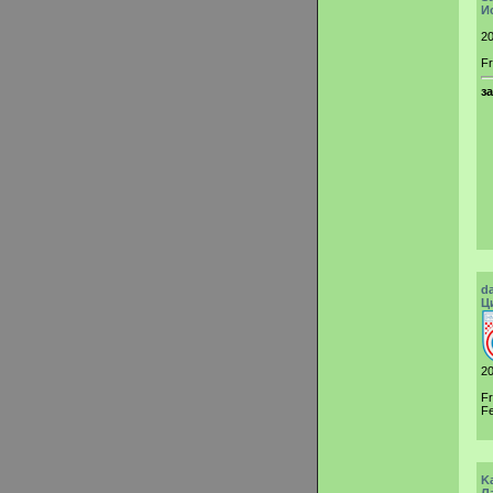
И
20
Fr
з
d
Ц
20
F
Fe
K