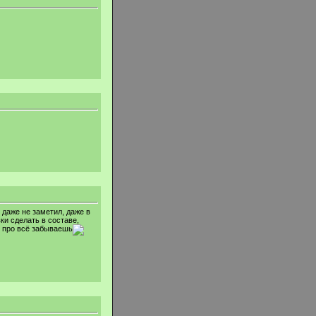
 даже не заметил, даже в
ки сделать в составе,
то про всё забываешь