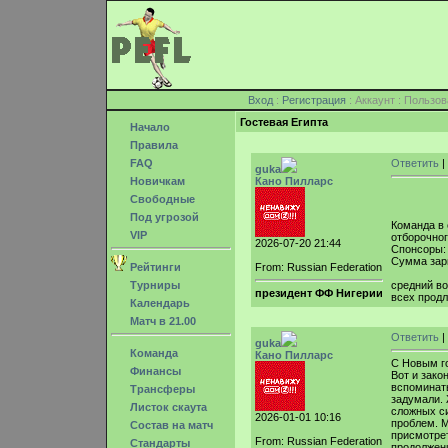
Вход
:
Регистрация
: Аккаунт : Поль
Гостевая Египта
Начало
Правила
FAQ
Ответить
|
guka
Новичкам
Кано Пилларс
Свободные
Под угрозой
Команда в 
VIP
отборочног
2026-07-20 21:44
Спонсоры:
Сумма зарп
Рейтинги
From: Russian Federation
Турниры
средний во
президент ФФ Нигерии
всех продл
Календарь
Матч в 21.00
Ответить
|
guka
Команда
Кано Пилларс
С Новым г
Финансы
Вот и зако
вспоминать
Трансферы
задумали.
Листок скаута
сложных си
2026-01-01 10:16
проблем. М
Состав на матч
присмотрет
From: Russian Federation
Стандарты
продолжени