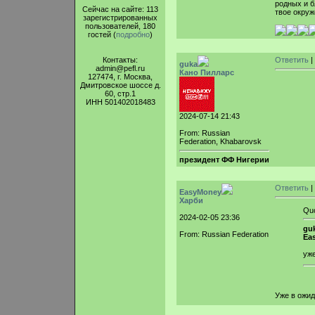
родных и б
Сейчас на сайте: 113
твое окруж
зарегистрированных
пользователей, 180
гостей (
подробно
)
Контакты:
Ответить
|
guka
admin@pefl.ru
Кано Пилларс
127474, г. Москва,
Дмитровское шоссе д.
60, стр.1
ИНН 501402018483
2024-07-14 21:43
From: Russian
Federation, Khabarovsk
президент ФФ Нигерии
Ответить
|
EasyMoney
Харби
Qu
2024-02-05 23:36
guk
From: Russian Federation
Ea
уж
Уже в ожи