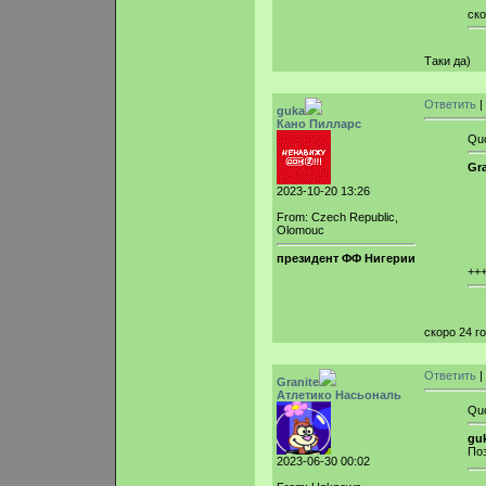
ско
Таки да)
Ответить
|
guka
Кано Пилларс
Qu
Gra
2023-10-20 13:26
From: Czech Republic,
Olomouc
президент ФФ Нигерии
++
скоро 24 год
Ответить
|
Granite
Атлетико Насьональ
Qu
guk
По
2023-06-30 00:02