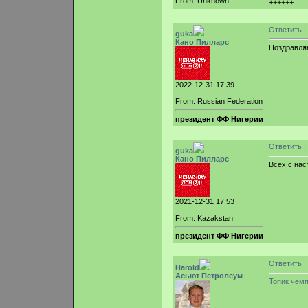
From: Unknown
++++++
Ответить
|
guka
Кано Пилларс
Поздравля
2022-12-31 17:39
From: Russian Federation
президент ФФ Нигерии
Ответить
|
guka
Кано Пилларс
Всех с на
2021-12-31 17:53
From: Kazakstan
президент ФФ Нигерии
Ответить
|
Harold
Асьют Петролеум
Топик чем