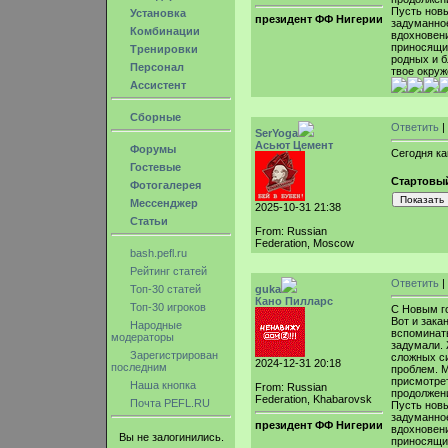
Пусть новы
Установка
президент ФФ Нигерии
задуманное
Комбинации
вдохновени
приносящим
Тренировки
родных и б
Персонал
твое окруж
Ассистент
Сборные
Ответить
|
SerYoga
Асьют Цемент
Форумы
Сегодня ка
Гостевые
Стартовый
Фотогалерея
Мессенджер
2025-10-31 21:38
Статьи
From: Russian
Federation, Moscow
bash.pefl.ru
Рейтинг статей
Ответить
|
Топ-30 статей
guka
Кано Пилларс
Топ-30 игроков
С Новым г
Вот и зака
Народные
вспоминать
модераторы
задумали.
Зарегистрирован
сложных си
2024-12-31 20:18
последним
проблем. М
присмотрет
Наша кнопка
From: Russian
продолжени
Federation, Khabarovsk
Почта PEFL.RU
Пусть новы
задуманное
президент ФФ Нигерии
вдохновени
Вы не залогинились.
приносящим