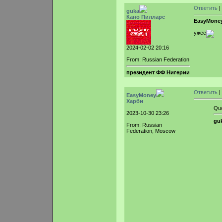
Ответить
|
guka
Кано Пилларс
EasyMone
ужее
2024-02-02 20:16
From: Russian Federation
президент ФФ Нигерии
Ответить
|
EasyMoney
Харби
Qu
2023-10-30 23:26
guk
From: Russian
Federation, Moscow