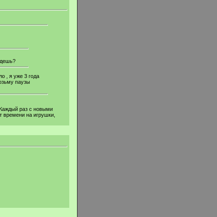
йдешь?
 , я уже 3 года
возьму паузы
 Каждый раз с новыми
т времени на игрушки,