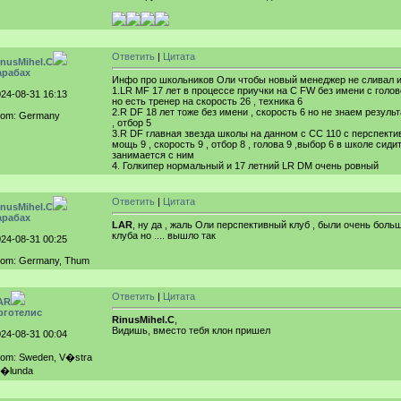
Ответить
|
Цитата
inusMihel.C
арабах
Инфо про школьников Оли чтобы новый менеджер не сливал и
1.LR MF 17 лет в процессе приучки на C FW без имени с голово
24-08-31 16:13
но есть тренер на скорость 26 , техника 6
2.R DF 18 лет тоже без имени , скорость 6 но не знаем резуль
rom: Germany
, отбор 5
3.R DF главная звезда школы на данном с СС 110 с перспекти
мощь 9 , скорость 9 , отбор 8 , голова 9 ,выбор 6 в школе сид
занимается с ним
4. Голкипер нормальный и 17 летний LR DM очень ровный
Ответить
|
Цитата
inusMihel.C
арабах
LAR
, ну да , жаль Оли перспективный клуб , были очень боль
клуба но .... вышло так
24-08-31 00:25
rom: Germany, Thum
Ответить
|
Цитата
AR
рготелис
RinusMihel.C
,
Видишь, вместо тебя клон пришел
24-08-31 00:04
rom: Sweden, V�stra
r�lunda