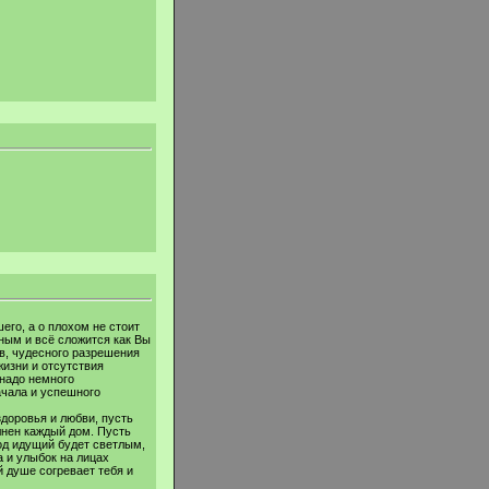
его, а о плохом не стоит
ным и всё сложится как Вы
в, чудесного разрешения
жизни и отсутствия
 надо немного
ачала и успешного
здоровья и любви, пусть
лнен каждый дом. Пусть
од идущий будет светлым,
 и улыбок на лицах
й душе согревает тебя и