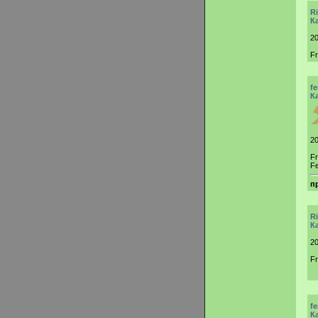
R
К
20
F
f
К
20
F
Fe
п
R
К
20
F
f
К