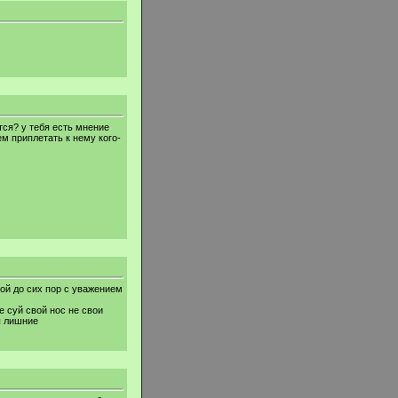
ятся? у тебя есть мнение
м приплетать к нему кого-
обой до сих пор с уважением
не суй свой нос не свои
ы лишние