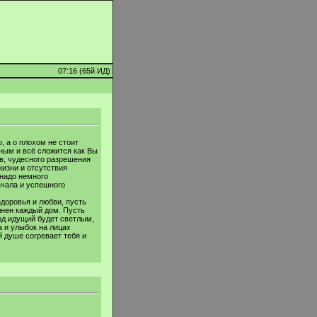
07:16 (65й ИД)
, а о плохом не стоит
ным и всё сложится как Вы
в, чудесного разрешения
жизни и отсутствия
 надо немного
ачала и успешного
здоровья и любви, пусть
лнен каждый дом. Пусть
од идущий будет светлым,
 и улыбок на лицах
й душе согревает тебя и