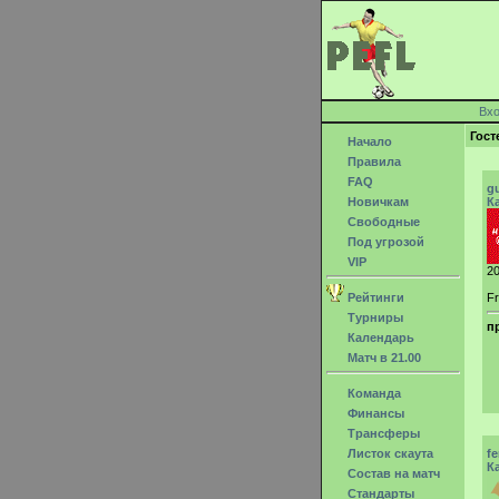
Вх
Гост
Начало
Правила
FAQ
g
Новичкам
К
Свободные
Под угрозой
VIP
20
Рейтинги
Fr
Турниры
п
Календарь
Матч в 21.00
Команда
Финансы
Трансферы
Листок скаута
f
К
Состав на матч
Стандарты