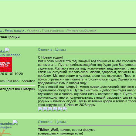
од
:
Регистрация
: Аккаунт : Пользователи : Личные сообщения
евая Греции
Ответить
|
Цитата
uka
ано Пилларс
С Новым годом!
Вот и закончился это год. Каждый год приносит много хорошего
вспоминать. Пусть приближающийся год будет для Вас успеш
задумали. Желаю в новом году исполнения задуманных плано
сложных ситуаций. Желаю океан любви, здоровья, легкости в 
26-01-01 10:20
проблем. Мы все верим в чудеса, а они нас окружают. Просто
присмотреться и вы поймете, что случилось чудо. Удачного н
om: Russian Federation
продолжения Вам в новом году!
Пусть новый год принесёт много новых достижений, крепкого 
резидент ФФ Нигерии
задуманное сбудется. Пусть счастьем и добротой будет напо
вдохновение и любовь сделают жизнь светлее и ярче. Пусть г
приносящим много положительных эмоций, здоровья, достатка
родных и близких людей. Пусть источник добра и тепла в твое
твое окружение. С Новым 2026годом!
Ответить
|
Цитата
ernandes
алифея
TiMber_Wolf
, привет, все на форуме
возвращайся, команды есть)