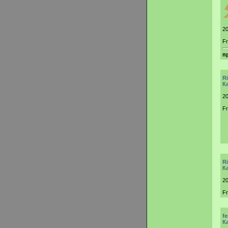
20
Fr
п
R
К
20
F
R
К
20
F
f
К