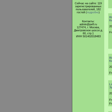
Сейчас на сайте: 119
зарегистрированных
пользователей, 182
гостей (
подробно
)
R
К
Контакты:
admin@pefl.ru
20
127474, г. Москва,
Дмитровское шоссе д.
F
60, стр.1
ИНН 501402018483
R
К
20
F
L
Э
20
F
F