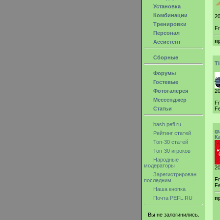
Установка
Комбинации
20
Тренировки
F
Персонал
п
Ассистент
Сборные
T
Форумы
Гостевые
Фотогалерея
20
Мессенджер
F
Статьи
Fe
bash.pefl.ru
g
Рейтинг статей
К
Топ-30 статей
Топ-30 игроков
Народные
модераторы
20
Зарегистрирован
F
последним
Fe
Наша кнопка
Почта PEFL.RU
п
Вы не залогинились.