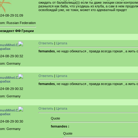
ожидать от балаболища))) если ты даже эмоции свои контрол
разнылся как баба, что уходишь из клуба, а сам в нем продол
освобождай уже, не томи, может кто адекватный придет
24-08-29 01:09
om: Russian Federation
резидент ФФ Греции
Ответить
|
Цитата
inusMihel.C
арабах
fernandes
, не надо обижаться , правда всегда горкая , а жит
24-08-29 00:32
rom: Germany
Ответить
|
Цитата
inusMihel.C
арабах
fernandes
, не надо обижаться , правда всегда горкая , а жит
24-08-29 00:32
rom: Germany
Ответить
|
Цитата
inusMihel.C
арабах
Quote
24-08-29 00:30
fernandes :
rom: Germany
Quote