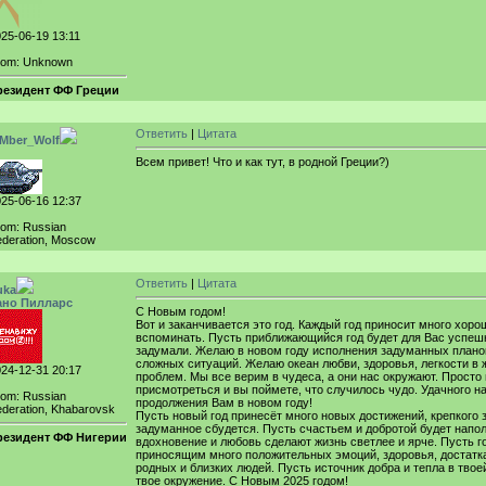
25-06-19 13:11
rom: Unknown
резидент ФФ Греции
Ответить
|
Цитата
iMber_Wolf
Всем привет! Что и как тут, в родной Греции?)
25-06-16 12:37
rom: Russian
deration, Moscow
Ответить
|
Цитата
uka
ано Пилларс
С Новым годом!
Вот и заканчивается это год. Каждый год приносит много хорош
вспоминать. Пусть приближающийся год будет для Вас успеш
задумали. Желаю в новом году исполнения задуманных плано
сложных ситуаций. Желаю океан любви, здоровья, легкости в 
24-12-31 20:17
проблем. Мы все верим в чудеса, а они нас окружают. Просто
присмотреться и вы поймете, что случилось чудо. Удачного н
rom: Russian
продолжения Вам в новом году!
deration, Khabarovsk
Пусть новый год принесёт много новых достижений, крепкого 
задуманное сбудется. Пусть счастьем и добротой будет напо
резидент ФФ Нигерии
вдохновение и любовь сделают жизнь светлее и ярче. Пусть г
приносящим много положительных эмоций, здоровья, достатка
родных и близких людей. Пусть источник добра и тепла в твое
твое окружение. С Новым 2025 годом!