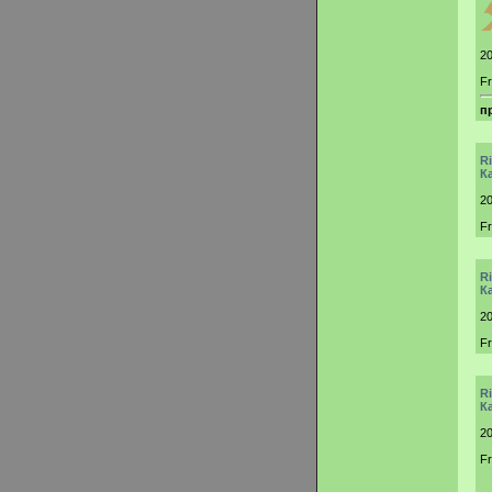
20
Fr
п
R
К
20
F
R
К
20
F
R
К
20
F