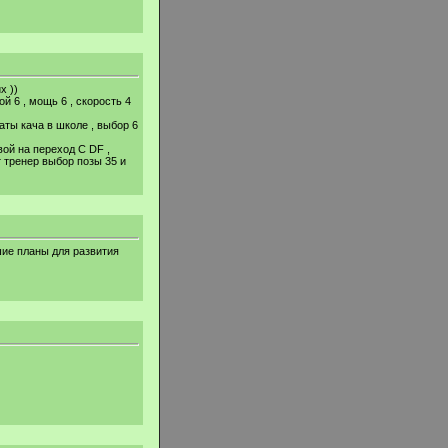
х ))
й 6 , мощь 6 , скорость 4
таты кача в школе , выбор 6
вой на переход C DF ,
ит тренер выбор позы 35 и
шие планы для развития