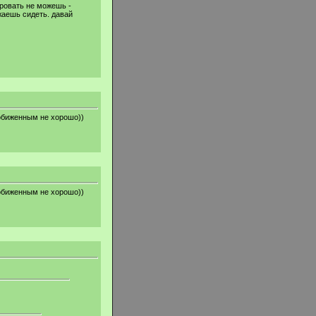
ировать не можешь -
жаешь сидеть. давай
ь обиженным не хорошо))
ь обиженным не хорошо))