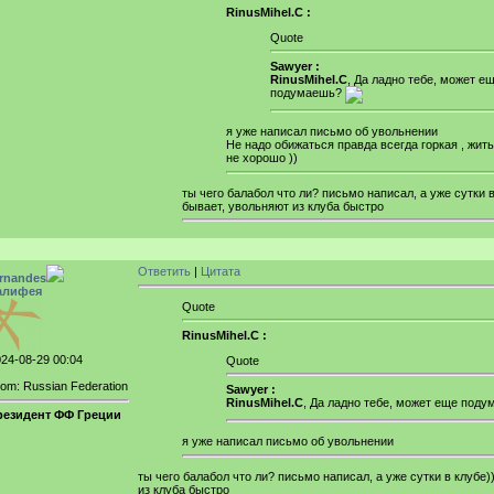
RinusMihel.C :
Quote
Sawyer :
RinusMihel.C
, Да ладно тебе, может е
подумаешь?
я уже написал письмо об увольнении
Не надо обижаться правда всегда горкая , жит
не хорошо ))
ты чего балабол что ли? письмо написал, а уже сутки в
бывает, увольняют из клуба быстро
Ответить
|
Цитата
ernandes
алифея
Quote
RinusMihel.C :
24-08-29 00:04
Quote
om: Russian Federation
Sawyer :
RinusMihel.C
, Да ладно тебе, может еще под
резидент ФФ Греции
я уже написал письмо об увольнении
ты чего балабол что ли? письмо написал, а уже сутки в клубе)
из клуба быстро