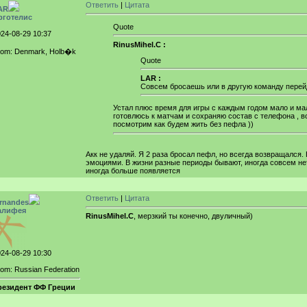
Ответить
|
Цитата
AR
рготелис
Quote
24-08-29 10:37
RinusMihel.C :
rom: Denmark, Holb�k
Quote
LAR :
Совсем бросаешь или в другую команду пере
Устал плюс время для игры с каждым годом мало и мало
готовлюсь к матчам и сохраняю состав с телефона , 
посмотрим как будем жить без пефла ))
Акк не удаляй. Я 2 раза бросал пефл, но всегда возвращался.
эмоциями. В жизни разные периоды бывают, иногда совсем не
иногда больше появляется
Ответить
|
Цитата
ernandes
алифея
RinusMihel.C
, мерзкий ты конечно, двуличный)
24-08-29 10:30
om: Russian Federation
резидент ФФ Греции