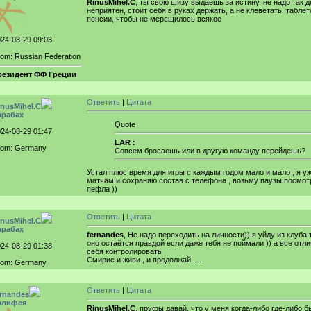
RinusMihel.C
, ты свою шизу выдаешь за истину, не надо так д
неприятен, стоит себя в руках держать, а не клеветать. таблет
пенсии, чтобы не мерещилось всякое
24-08-29 09:03
om: Russian Federation
резидент ФФ Греции
Ответить
|
Цитата
inusMihel.C
арабах
Quote
24-08-29 01:47
LAR :
rom: Germany
Совсем бросаешь или в другую команду перейдешь?
Устал плюс время для игры с каждым годом мало и мало , я уж
матчам и сохраняю состав с телефона , возьму паузы посмот
пефла ))
Ответить
|
Цитата
inusMihel.C
арабах
fernandes
, Не надо переходить на личности)) я уйду из клуба 
оно остаётся правдой если даже тебя не поймали )) а все отли
24-08-29 01:38
себя контролировать
Смирис и живи , и продолжай ....
rom: Germany
Ответить
|
Цитата
ernandes
алифея
RinusMihel.C
, пруфы давай, что у меня когда-либо где-либо б