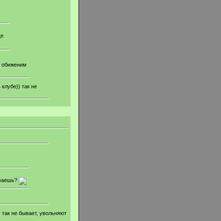
ще
ь обиженим
 клубе)) так не
умаешь?
) так не бывает, увольняют