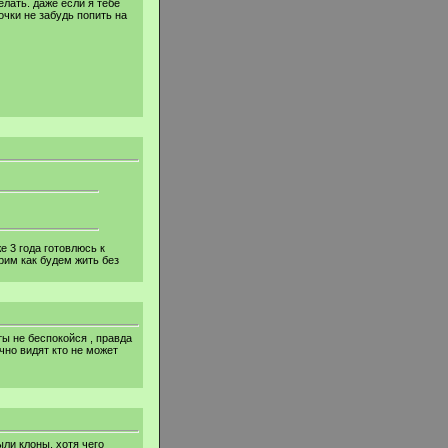
елать. даже если я тебе
очки не забудь попить на
е 3 года готовлюсь к
рим как будем жить без
ты не беспокойся , правда
чно видят кто не может
ыли клоны. хотя чего