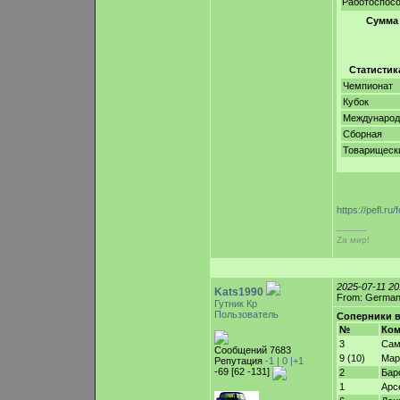
Работоспос
Сумма
Статистик
Чемпионат
Кубок
Междунаро
Сборная
Товарищеск
https://pefl.
-----------
Zа мир!
2025-07-11 2
Kats1990
From: Germa
Гутник Кр
Пользователь
Соперники в
№
Ком
3
Сам
Сообщений 7683
9 (10)
Мар
Репутация
-1 |
0
|+1
-69 [62 -131]
2
Бар
1
Арс