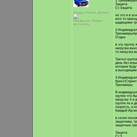
1.Тренажеры
Защита
Ст.Защита.
Откуда: Россия, Донецк
но это я в ос
кого то прихо
Профессия: Пекарь-
щадящими тр
мечтатель.
2.Индивидуа
Тренажеры/к
Отдых
в эту группу 
нагрузка вых
то нагрузка в
Третья группа
день без игры
которые буду
а выходящим 
3.Индивидуа
Кросс/Спринт
Тренажеры
В индивидуал
группе что б
нагрузку 4 и 
группе но в д
скорость, а к
Каждый Ид ме
в сезон похож
защитники, тр
защитные тре
Защита
Ст.З