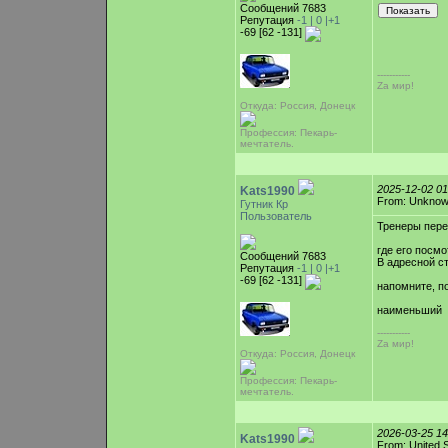
Сообщений 7683
Репутация
-1 |
0
|+1
-69 [62 -131]
-----------
Zа мир!
Откуда: Россия, Донецк
Профессия: Пекарь-
мечтатель.
2025-12-02 0
Kats1990
From: Unkno
Гутник Кр
Пользователь
Тренеры пере
где его посмо
Сообщений 7683
В адресной ст
Репутация
-1 |
0
|+1
-69 [62 -131]
напомните, п
наименьший
-----------
Zа мир!
Откуда: Россия, Донецк
Профессия: Пекарь-
мечтатель.
2026-03-25 1
Kats1990
From: United S