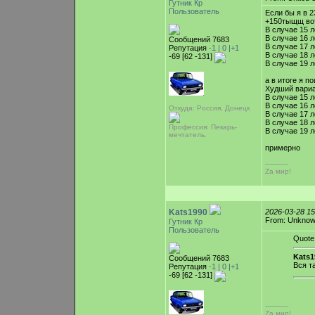
Гутник Кр
Пользователь
Если бы я в 
+150тыщщ вот
В случае 15 л
В случае 16 л
Сообщений 7683
В случае 17 л
Репутация
-1 |
0
|+1
В случае 18 л
-69 [62 -131]
В случае 19 л
а в итоге я 
Худший вариа
В случае 15 л
В случае 16 л
Откуда: Россия, Донецк
В случае 17 л
В случае 18 л
Профессия: Пекарь-
В случае 19 л
мечтатель.
примерно
-----------
Zа мир!
Kats1990
2026-03-28 1
From: Unkno
Гутник Кр
Пользователь
Quote
Kats1
Сообщений 7683
Вся т
Репутация
-1 |
0
|+1
-69 [62 -131]
-----------
Zа мир!