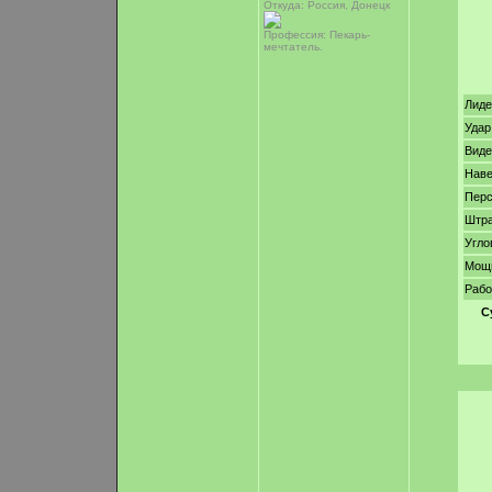
Откуда: Россия, Донецк
Профессия: Пекарь-
мечтатель.
Лиде
Удар
Виде
Нав
Перс
Штр
Угло
Мощ
Рабо
С