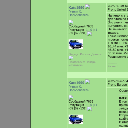
2025-06-30 1
Kats1990
From: United 
Гутник Кр
Пользователь
Начиная с эт
Для этого по
Это значит, 
выпустить на
Сообщений 7683
Не занимают 
Репутация
-1 |
0
|+1
травме.
-69 [62 -131]
Также немног
игроков после
1..9 мин. +1%
10..44 мин. +
45..59 мин. +
от 60 мин. +5
Откуда: Россия, Донецк
Расширение з
Профессия: Пекарь-
-----------
мечтатель.
Zа мир!
2025-07-07 0
Kats1990
From: Europe
Гутник Кр
Пользователь
Quote
Kats1
Сообщений 7683
В том
Репутация
-1 |
0
|+1
прихо
-69 [62 -131]
звёзд
позиц
Второ
крайн
В ито
ощуще