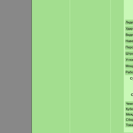
Лиде
Удар
Виде
Нав
Перс
Штр
Угло
Мощ
Рабо
С
С
Чем
Кубо
Меж
Сбо
Тов