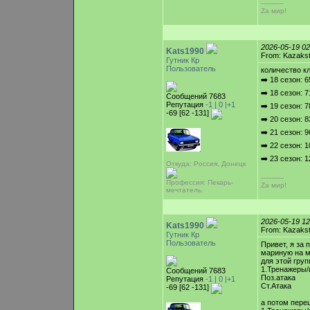
-----------
Zа мир!
2026-05-19 0
Kats1990
From: Kazaks
Гутник Кр
Пользователь
количество к
➡️ 18 сезон: 6
➡️ 18 сезон: 7
Сообщений 7683
Репутация
-1 |
0
|+1
➡️ 19 сезон: 7
-69 [62 -131]
➡️ 20 сезон: 8
➡️ 21 сезон: 9
➡️ 22 сезон: 
➡️ 23 сезон: 
Откуда: Россия, Донецк
-----------
Профессия: Пекарь-
Zа мир!
мечтатель.
2026-05-19 1
Kats1990
From: Kazaks
Гутник Кр
Пользователь
Привет, я за 
мариную на мя
для этой груп
1.Тренажеры
Сообщений 7683
Поз.атака
Репутация
-1 |
0
|+1
Ст.Атака
-69 [62 -131]
а потом пере