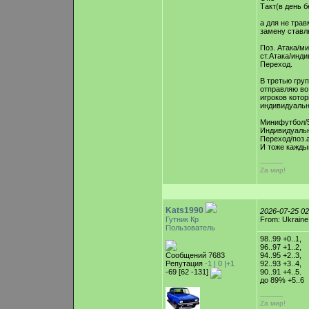
Такт(в день б
а для не трав
замену ставл
Поз. Атака/м
ст.Атака/инд
Переход.
В третью гру
отправляю во 
игроков кото
индивидуальн
Минифутбол/
Индивидуальн
Переход/поз.
И тоже кажды
-----------
Zа мир!
Kats1990
2026-07-25 0
Гутник Кр
From: Ukraine
Пользователь
98..99 +0..1,
96..97 +1..2,
Сообщений 7683
94..95 +2..3,
Репутация
-1 |
0
|+1
92..93 +3..4,
-69 [62 -131]
90..91 +4..5.
до 89% +5..6
-----------
Zа мир!