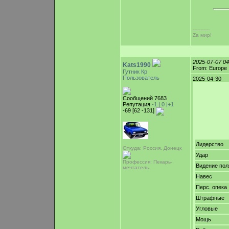
-----------
Zа мир!
2025-07-07 0
Kats1990
From: Europe
Гутник Кр
Пользователь
2025-04-30
Сообщений 7683
Репутация
-1 |
0
|+1
-69 [62 -131]
Лидерство
Откуда: Россия, Донецк
Удар
Профессия: Пекарь-
Видение пол
мечтатель.
Навес
Перс. опека
Штрафные
Угловые
Мощь