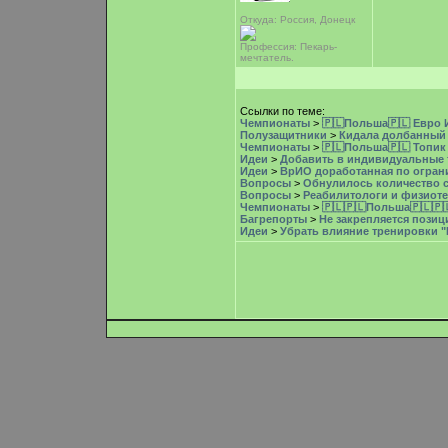
Откуда: Россия, Донецк
Профессия: Пекарь-
мечтатель.
Ссылки по теме:
Чемпионаты
>
🇵🇱Польша🇵🇱 Евро 
Полузащитники
>
Кидала долбанный и
Чемпионаты
>
🇵🇱Польша🇵🇱 Топик 
Идеи
>
Добавить в индивидуальные т
Идеи
>
ВрИО доработанная по ограни
Вопросы
>
Обнулилось количество 
Вопросы
>
Реабилитологи и физиоте
Чемпионаты
>
🇵🇱🇵🇱Польша🇵🇱🇵
Багрепорты
>
Не закрепляется позиц
Идеи
>
Убрать влияние тренировки "