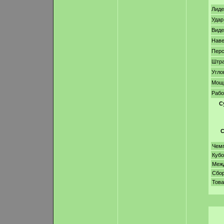
Лиде
Удар
Виде
Нав
Перс
Штр
Угло
Мощ
Рабо
С
С
Чем
Кубо
Меж
Сбо
Тов