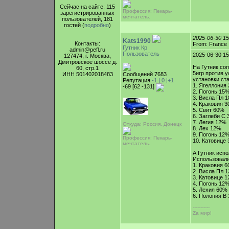
Сейчас на сайте: 115
Профессия: Пекарь-
зарегистрированных
мечтатель.
пользователей, 181
гостей (
подробно
)
2025-06-30 1
Kats1990
Контакты:
From: France
Гутник Кр
admin@pefl.ru
Пользователь
2025-06-30 15
127474, г. Москва,
Дмитровское шоссе д.
На Гутник со
60, стр.1
5игр против у
ИНН 501402018483
Сообщений 7683
установки ст
Репутация
-1 |
0
|+1
1. Ягеллония
-69 [62 -131]
2. Погонь 15
3. Висла Пл 
4. Краковия 
5. Свит 60%
6. Заглеби С
7. Легия 12%
Откуда: Россия, Донецк
8. Лех 12%
9. Погонь 12
Профессия: Пекарь-
10. Катовице
мечтатель.
А Гутник исп
Использовали
1. Краковия 
2. Висла Пл 
3. Катовице 
4. Погонь 12
5. Лехия 60%
6. Полония В
-----------
Zа мир!