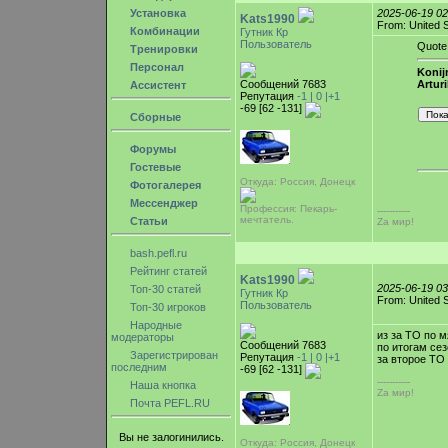
Установка
2025-06-19 0
Kats1990
From: United 
Комбинации
Гутник Кр
Пользователь
Quote
Тренировки
Персонал
Konijn
Сообщений 7683
Artur
Ассистент
Репутация
-1 |
0
|+1
-69 [62 -131]
Сборные
Форумы
Гостевые
Откуда: Россия, Донецк
Фотогалерея
Мессенджер
Профессия: Пекарь-
-----------
мечтатель.
Статьи
Zа мир!
bash.pefl.ru
Рейтинг статей
Kats1990
2025-06-19 0
Топ-30 статей
Гутник Кр
From: United 
Пользователь
Топ-30 игроков
Народные
из за ТО по м
модераторы
Сообщений 7683
по итогам сез
Зарегистрирован
Репутация
-1 |
0
|+1
за второе ТО
последним
-69 [62 -131]
-----------
Наша кнопка
Zа мир!
Почта PEFL.RU
Вы не залогинились.
Откуда: Россия, Донецк