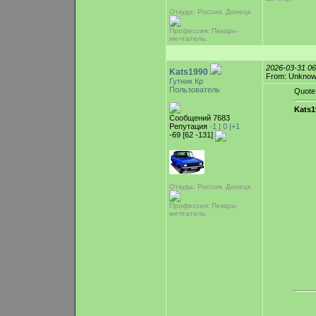
Откуда: Россия, Донецк
Профессия: Пекарь-
мечтатель.
2026-03-31 0
Kats1990
From: Unkno
Гутник Кр
Пользователь
Quote
Kats1
Сообщений 7683
Репутация
-1 |
0
|+1
-69 [62 -131]
Откуда: Россия, Донецк
Профессия: Пекарь-
мечтатель.