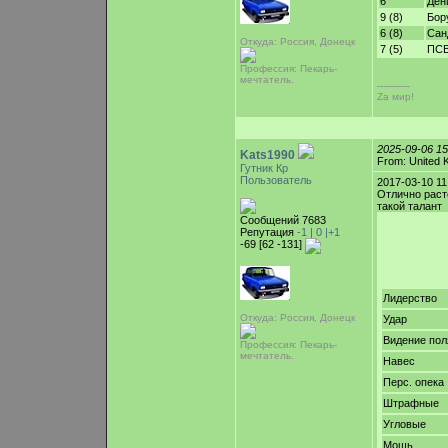
6
Ден
9 (8)
Бор
6 (8)
Сан
Откуда: Россия, Донецк
7 (5)
ПС
Профессия: Пекарь-
мечтатель.
-----------
Zа мир!
2025-09-06 1
Kats1990
From: United 
Гутник Кр
Пользователь
2017-03-10 1
Отлично раст
такой талант
Сообщений 7683
Репутация
-1 |
0
|+1
-69 [62 -131]
Лидерство
Откуда: Россия, Донецк
Удар
Видение пол
Профессия: Пекарь-
мечтатель.
Навес
Перс. опека
Штрафные
Угловые
Мощь