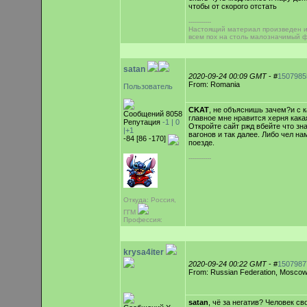
чтобы от скорого отстать
-----------
Настоящий материал произведен и
всем пох на столь малозначимый 
satan
2020-09-24 00:09 GMT
- #
1507985
From: Romania
Пользователь
CKAT
, не объяснишь зачем?и с 
Сообщений 8058
главное мне нравится херня кака
Репутация
-1 |
0
Откройте сайт ржд вбейте что з
|+1
вагонов и так далее. Либо чел на
-84 [86 -170]
поезде.
-----------
Откуда: Россия,
ГГМ
Профессия:
krysa4iter
2020-09-24 00:22 GMT
- #
1507987
From: Russian Federation, Mosco
satan
, чё за негатив? Человек с