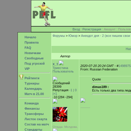
Вход
:
Регистрация
: Аккаунт : Поль
Форумы
>
Юмор
>
Анекдот дня - 2 (все пишем свои
Начало
Правила
FAQ
На
Новичкам
Автор
Свободные
Под угрозой
x_t
2020-07-20 20:24 GMT
- #
1498975
Триестина
VIP
From: Russian Federation
Пользователь
Рейтинги
Quote
Сообщений
Турниры
28399
dimas189 :
Календарь
Репутация
-1 |
0
Есть только два типа лю
|+1
Матч в 21.00
-10 [284 -294]
Команда
-----------
Финансы
Трансферы
Листок скаута
Состав на матч
Откуда: Молдова,
Стандарты