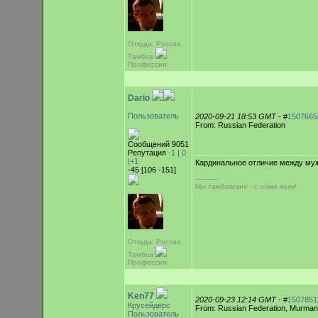
Откуда: Россия,
Тамбов
Профессия:
Dario
Пользователь
2020-09-21 18:53 GMT
- #
1507665
From: Russian Federation
Сообщений 9051
Репутация
-1 |
0
|+1
Кардинальное отличие между мужч
-45 [106 -151]
-----------
Мы тамбовские - с нами волк!
Откуда: Россия,
Тамбов
Профессия:
Ken77
2020-09-23 12:14 GMT
- #
1507851
Крусейдерс
From: Russian Federation, Murma
Пользователь