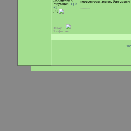
Сообщений Х
перецепляли, значит, был смысл.
Репутация
-1 |
0
|+1
-----------
[ -0]
Откуда: ,
Профессия:
На