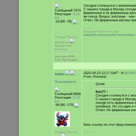
Сегодня столкнулся с жизненным 
С нашего города в Москву отход
Сообщений 7574
фирменные и не фирменные вагоны
Репутация
-1 |
0
же поезд. Вопрос знатокам - чем
|+1
Ответ. Не фирменные вагоны п
-10 [66 -76]
-----------
Продажи Крестоносцев
www.pefl.ru/forums.php?m=posts&
Откуда: Россия,
Мурманск
Профессия:
Инвалид
зам.през.ФФ
Сев. Ирландии
2020-09-23 12:17 GMT
- #
1507851
satan
From: Romania
Пользователь
Quote
Ken77 :
Сообщений 8058
Сегодня столкнулся с жиз
Репутация
-1 |
0
С нашего города в Москв
|+1
поезде есть фирменные и 
-84 [86 -170]
купейные. Но это один и 
Ответ. Не фирменные ва
Кинь ссылку на этот бред пожалу
-----------
Откуда: Россия,