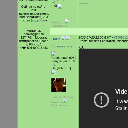
|+1
-----------
[ -0]
Сейчас на сайте:
201
зарегистрированных
пользователей, 223
гостей (
подробно
)
Откуда: ,
Профессия:
Контакты:
admin@pefl.ru
127474, г. Москва,
2020-07-20 22:00 GMT
- #
1499012
Dario
Дмитровское шоссе
From: Russian Federation, Michuri
д. 60, стр.1
Пользователь
x_t
,
ИНН 501402018483
Сообщений 9051
Репутация
-1 |
0
|+1
-45 [106 -151]
Откуда: Россия,
Тамбов
Профессия: