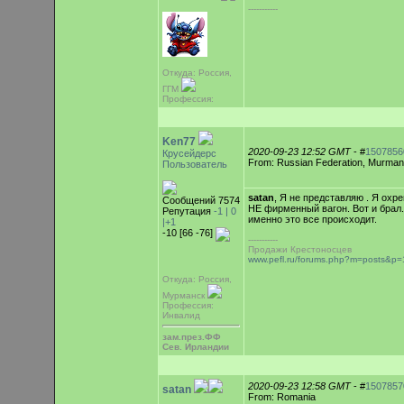
-----------
Откуда: Россия,
ГГМ
Профессия:
Ken77
2020-09-23 12:52 GMT
- #
1507856
Крусейдерс
From: Russian Federation, Murma
Пользователь
satan
, Я не представляю . Я охр
Сообщений 7574
НЕ фирменный вагон. Вот и брал.
Репутация
-1 |
0
именно это все происходит.
|+1
-10 [66 -76]
-----------
Продажи Крестоносцев
www.pefl.ru/forums.php?m=posts&
Откуда: Россия,
Мурманск
Профессия:
Инвалид
зам.през.ФФ
Сев. Ирландии
2020-09-23 12:58 GMT
- #
1507857
satan
From: Romania