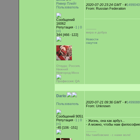
Ривер Плейт
2020-07-20 23:24 GMT
- #
1499040
Пользователь
From: Russian Federation
Сообщений
16062
Репутация
-1 |
0
-----------
|+1
мира и добра
344 [466 -122]
Новости
скаутов
Откуда: Россия,
Нижний
Новгород-Моск
Профессия: QA
Dario
2020-07-21 09:36 GMT
- #
1499088
Пользователь
From: Unknown
Сообщений 9051
Репутация
-1 |
0
- Жизнь, она как арбуз...
|+1
- А можно, чтобы нам философию
-45 [106 -151]
-----------
Мы тамбовские - с нами волк!