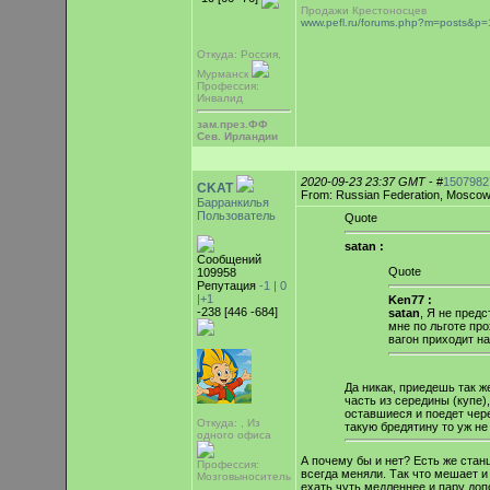
Продажи Крестоносцев
www.pefl.ru/forums.php?m=posts&
Откуда: Россия,
Мурманск
Профессия:
Инвалид
зам.през.ФФ
Сев. Ирландии
2020-09-23 23:37 GMT
- #
1507982
CKAT
From: Russian Federation, Mosco
Барранкилья
Пользователь
Quote
satan :
Сообщений
Quote
109958
Репутация
-1 |
0
|+1
Ken77 :
-238 [446 -684]
satan
, Я не пред
мне по льготе про
вагон приходит на
Да никак, приедешь так же
часть из середины (купе)
оставшиеся и поедет чере
Откуда: , Из
такую бредятину то уж не
одного офиса
А почему бы и нет? Есть же стан
Профессия:
всегда меняли. Так что мешает и
Мозговыноситель
ехать чуть медленнее и пару доп