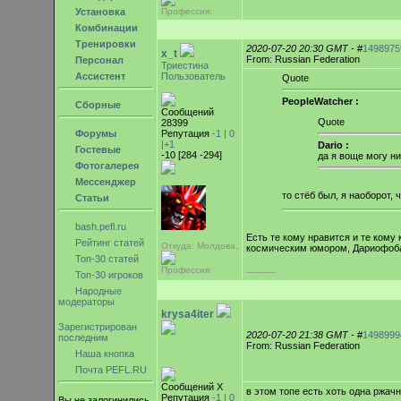
Установка
Профессия:
Комбинации
Тренировки
2020-07-20 20:30 GMT
- #
1498975
x_t
From: Russian Federation
Персонал
Триестина
Ассистент
Пользователь
Quote
PeopleWatcher :
Сборные
Сообщений
Quote
28399
Форумы
Репутация
-1 |
0
|+1
Dario :
Гостевые
-10 [284 -294]
да я воще могу ни
Фотогалерея
Мессенджер
то стёб был, я наоборот,
Статьи
bash.pefl.ru
Есть те кому нравится и те кому
Рейтинг статей
Откуда: Молдова,
космическим юмором, Дариофобам
Топ-30 статей
Профессия:
-----------
Топ-30 игроков
Народные
модераторы
krysa4iter
Зарегистрирован
2020-07-20 21:38 GMT
- #
1498999
последним
From: Russian Federation
Наша кнопка
Почта PEFL.RU
Сообщений Х
в этом топе есть хоть одна ржачн
Репутация
-1 |
0
Вы не залогинились.