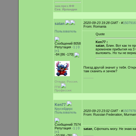
зам.през.ФФ
Сев. Ирландии
2020-09-23 19:28 GMT
- #
1507916
satan
From: Romania
Пользователь
Quote
Ken77 :
Сообщений 8058
satan
, Блин. Вот как те 
Репутация
-1 |
0
временем прибытия на 3 ч
|+1
выложить. Но ты не вериш
-84 [86 -170]
Поезд другой значит у тебя. Отк
там сканить и зачем?
-----------
Откуда: Россия,
ГГМ
Профессия:
Ken77
Крусейдерс
2020-09-23 23:02 GMT
- #
1507978
Пользователь
From: Russian Federation, Murma
Сообщений 7574
Репутация
-1 |
0
satan
, Сфоткать могу. Не знаю ка
|+1
-10 [66 -76]
-----------