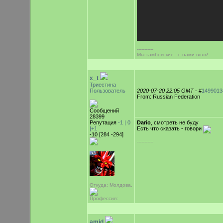
-----------
Мы тамбовские - с нами волк!
x_t
Триестина
Пользователь
2020-07-20 22:05 GMT
- #
1499013
From: Russian Federation
Сообщений
28399
Репутация
-1 |
0
Dario
, смотреть не буду
|+1
Есть что сказать - говори
-10 [284 -294]
-----------
Откуда: Молдова,
Профессия:
amid