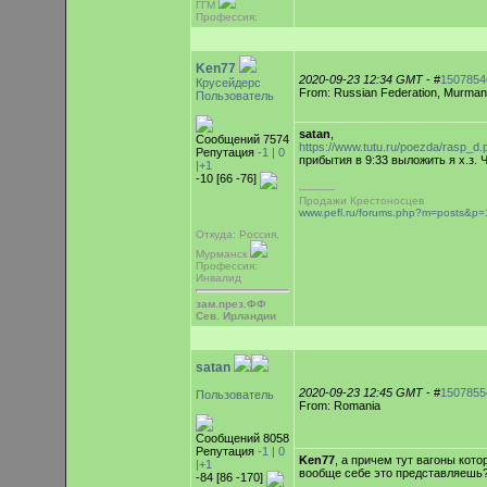
ГГМ
Профессия:
Ken77
2020-09-23 12:34 GMT
- #
1507854
Крусейдерс
From: Russian Federation, Murma
Пользователь
satan
,
Сообщений 7574
https://www.tutu.ru/poezda/rasp_
Репутация
-1 |
0
прибытия в 9:33 выложить я х.з. 
|+1
-10 [66 -76]
-----------
Продажи Крестоносцев
www.pefl.ru/forums.php?m=posts&
Откуда: Россия,
Мурманск
Профессия:
Инвалид
зам.през.ФФ
Сев. Ирландии
satan
2020-09-23 12:45 GMT
- #
1507855
Пользователь
From: Romania
Сообщений 8058
Репутация
-1 |
0
Ken77
, а причем тут вагоны кото
|+1
вообще себе это представляешь
-84 [86 -170]