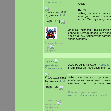
Пользователь
Quote
Ken77 :
Сообщений 8058
satan
, Я не представляю
Репутация
-1 |
0
проходит только НЕ фирме
|+1
позже. Съезжу смогу расс
-84 [86 -170]
Да никак, приедешь так же как и 
середины (купе), после чего пов
часа?или вам запретят из вагоно
транслировать.
Откуда: Россия,
-----------
ГГМ
Профессия:
Ken77
2020-09-23 17:05 GMT
- #
1507897
Крусейдерс
From: Russian Federation, Murma
Пользователь
satan
, Блин. Вот как те проясни
Сообщений 7574
прибытия на 3 часа позже. В кас
Репутация
-1 |
0
сугубо потому что ,по твоему,это
|+1
-10 [66 -76]
-----------
Продажи Крестоносцев
www.pefl.ru/forums.php?m=posts&
Откуда: Россия,
Мурманск
Профессия:
Инвалид