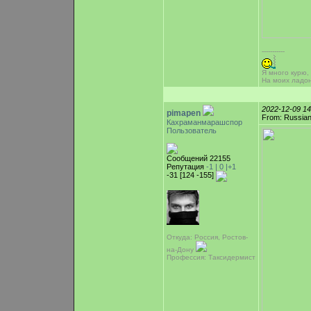
-----------
Я много курю,
На моих ладо
2022-12-09 1
pimapen
From: Russian
Кахраманмарашспор
Пользователь
Сообщений 22155
Репутация
-1 |
0
|+1
-31 [124 -155]
Откуда: Россия, Ростов-
на-Дону
Профессия: Таксидермист