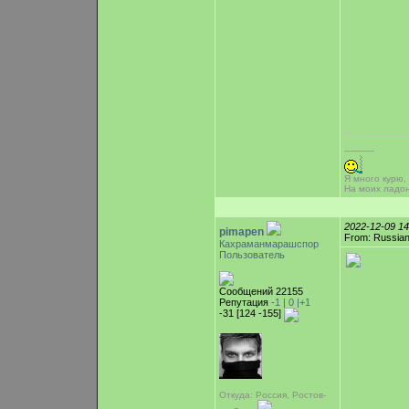
-----------
Я много курю,
На моих ладо
2022-12-09 1
pimapen
From: Russian
Кахраманмарашспор
Пользователь
Сообщений 22155
Репутация
-1 |
0
|+1
-31 [124 -155]
Откуда: Россия, Ростов-