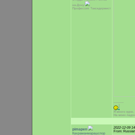
на-Дону
Профессия: Таксидермист
-----------
Я много курю,
На моих ладо
2022-12-09 1
pimapen
From: Russian
Кахраманмарашспор