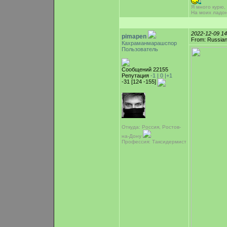
Я много курю,
На моих ладо
2022-12-09 1
pimapen
From: Russian
Кахраманмарашспор
Пользователь
Сообщений 22155
Репутация
-1 |
0
|+1
-31 [124 -155]
Откуда: Россия, Ростов-
на-Дону
Профессия: Таксидермист