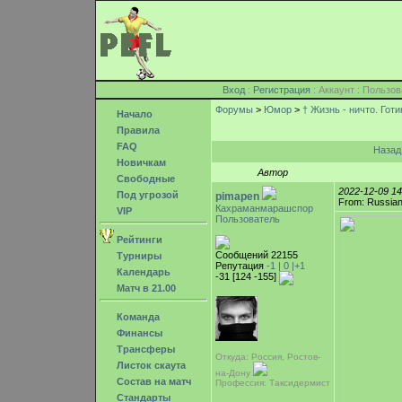
Вход
:
Регистрация
: Аккаунт : Поль
Форумы
>
Юмор
>
† Жизнь - ничто. Готика
Начало
Правила
FAQ
Наза
Новичкам
Автор
Свободные
2022-12-09 1
Под угрозой
pimapen
From: Russian
Кахраманмарашспор
VIP
Пользователь
Рейтинги
Сообщений 22155
Турниры
Репутация
-1 |
0
|+1
Календарь
-31 [124 -155]
Матч в 21.00
Команда
Финансы
Трансферы
Откуда: Россия, Ростов-
Листок скаута
на-Дону
Состав на матч
Профессия: Таксидермист
Стандарты