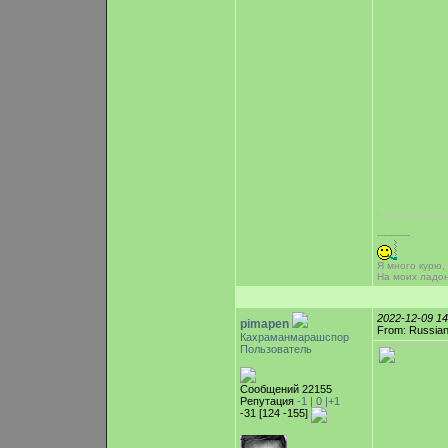
-----------
Я много курю,
На моих ладо
2022-12-09 1
pimapen
From: Russian
Кахраманмарашспор
Пользователь
Сообщений 22155
Репутация
-1 |
0
|+1
-31 [124 -155]