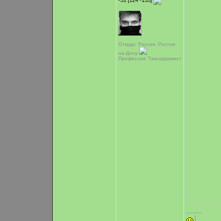
-31 [124 -155]
Откуда: Россия, Ростов-
на-Дону
Профессия: Таксидермист
-----------