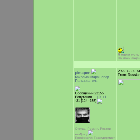
-----------
Я много курю,
На моих ладо
2022-12-09 1
pimapen
From: Russian
Кахраманмарашспор
Пользователь
Сообщений 22155
Репутация
-1 |
0
|+1
-31 [124 -155]
Откуда: Россия, Ростов-
на-Дону
Профессия: Таксидермист