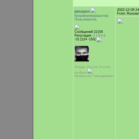
2022-12-09 1
pimapen
From: Russian
Кахраманмарашспор
Пользователь
Сообщений 22155
Репутация
-1 |
0
|+1
-31 [124 -155]
Откуда: Россия, Ростов-
на-Дону
Профессия: Таксидермист