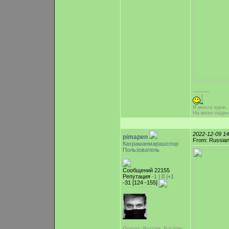
-----------
Я много курю,
На моих ладо
2022-12-09 1
pimapen
From: Russian
Кахраманмарашспор
Пользователь
Сообщений 22155
Репутация
-1 |
0
|+1
-31 [124 -155]
Откуда: Россия, Ростов-