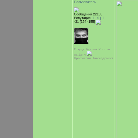
Пользователь
Сообщений 22155
Репутация
-1 |
0
|+1
-31 [124 -155]
Откуда: Россия, Ростов-
на-Дону
Профессия: Таксидермист