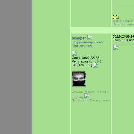
-----------
Я много курю,
На моих ладо
2022-12-09 1
pimapen
From: Russian
Кахраманмарашспор
Пользователь
Сообщений 22155
Репутация
-1 |
0
|+1
-31 [124 -155]
Откуда: Россия, Ростов-
на-Дону
Профессия: Таксидермист