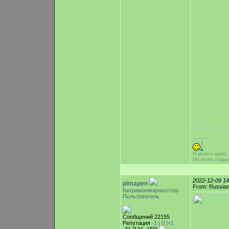
-----------
Я много курю,
На моих ладо
2022-12-09 1
pimapen
From: Russian
Кахраманмарашспор
Пользователь
Сообщений 22155
Репутация
-1 |
0
|+1