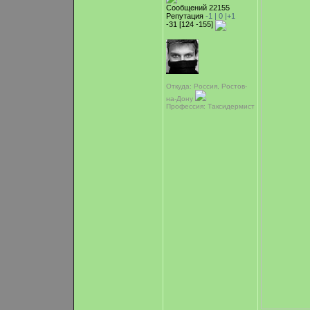
Сообщений 22155
Репутация
-1 |
0
|+1
-31 [124 -155]
Откуда: Россия, Ростов-
на-Дону
Профессия: Таксидермист