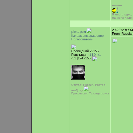
-----------
Я много курю,
На моих ладо
2022-12-09 1
pimapen
From: Russian
Кахраманмарашспор
Пользователь
Сообщений 22155
Репутация
-1 |
0
|+1
-31 [124 -155]
Откуда: Россия, Ростов-
на-Дону
Профессия: Таксидермист