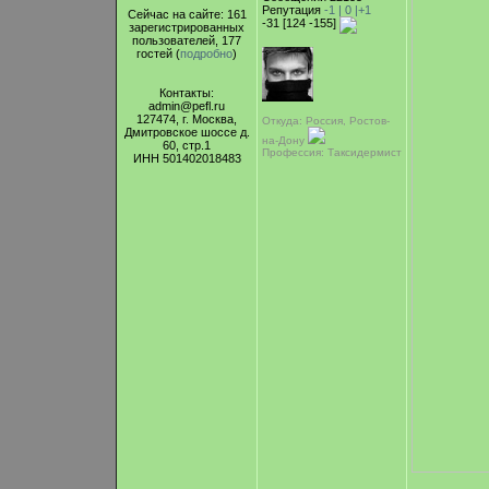
Репутация
-1 |
0
|+1
Сейчас на сайте: 161
-31 [124 -155]
зарегистрированных
пользователей, 177
гостей (
подробно
)
Контакты:
admin@pefl.ru
127474, г. Москва,
Откуда: Россия, Ростов-
Дмитровское шоссе д.
на-Дону
60, стр.1
Профессия: Таксидермист
ИНН 501402018483