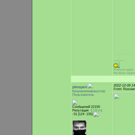
-----------
Я много курю,
На моих ладо
2022-12-09 1
pimapen
From: Russian
Кахраманмарашспор
Пользователь
Сообщений 22155
Репутация
-1 |
0
|+1
-31 [124 -155]