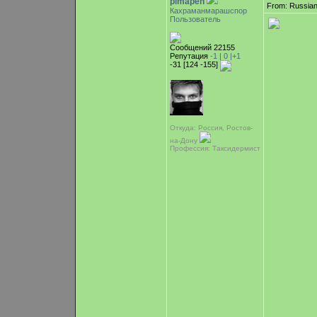
pimapen
From: Russian
Кахраманмарашспор
Пользователь
Сообщений 22155
Репутация
-1 |
0
|+1
-31 [124 -155]
Откуда: Россия, Ростов-
на-Дону
Профессия: Таксидермист