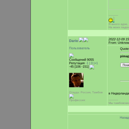
-----------
Я много курю,
На моих ладо
2022-12-09 1
Dario
From: Unkno
Пользователь
Quote
pimap
Сообщений 9055
Репутация
-1 |
0
|+1
-45 [106 -151]
Откуда: Россия, Тамбов
в Нидерланда
-----------
Профессия:
Мы тамбовские
Наза