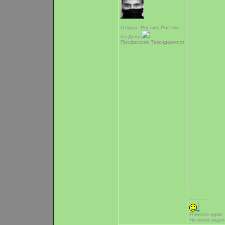
Откуда: Россия, Ростов-
на-Дону
Профессия: Таксидермист
-----------
Я много курю,
На моих ладо