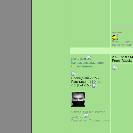
-----------
Я много курю,
На моих ладо
2022-12-09 1
pimapen
From: Russian
Кахраманмарашспор
Пользователь
Сообщений 22155
Репутация
-1 |
0
|+1
-31 [124 -155]
Откуда: Россия, Ростов-
на-Дону
Профессия: Таксидермист