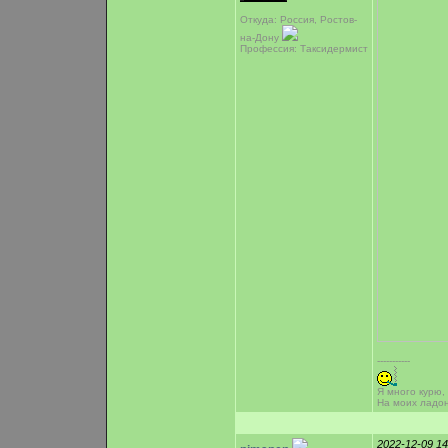
Откуда: Россия, Ростов-
на-Дону
Профессия: Таксидермист
-----------
Я много курю,
На моих ладо
2022-12-09 1