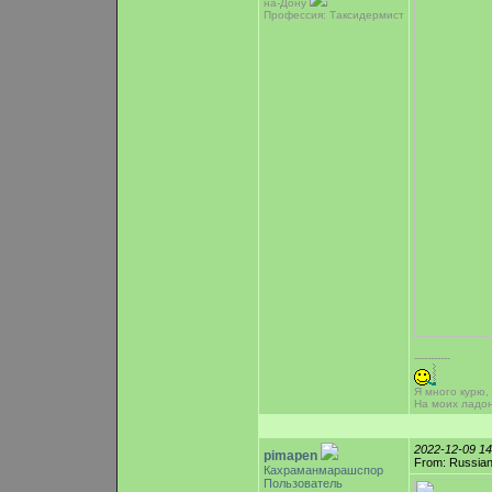
на-Дону
Профессия: Таксидермист
-----------
Я много курю,
На моих ладо
2022-12-09 1
pimapen
From: Russian
Кахраманмарашспор
Пользователь