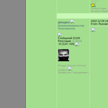
-----------
Я много курю,
На моих ладо
2022-12-09 1
pimapen
From: Russian
Кахраманмарашспор
Пользователь
Сообщений 22155
Репутация
-1 |
0
|+1
-31 [124 -155]
Откуда: Россия, Ростов-
на-Дону
Профессия: Таксидермист