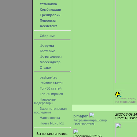
Установка
Комбинации
Тренировки
Персонал
Ассистент
Сборные
Форумы
Гостевые
Фотогалерея
Мессенджер
Статьи
bash.pefl.ru
Рейтинг статей
Топ-30 статей
-----------
Топ-30 игроков
Я много курю,
Народные
На моих ладо
модераторы
Зарегистрирован
последним
2022-12-09 1
pimapen
Наша кнопка
From: Russian
Кахраманмарашспор
Почта PEFL.RU
Пользователь
Вы не залогинились.
Сообщений 22155