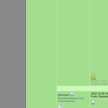
-----------
Я много курю,
На моих ладо
2022-12-09 1
pimapen
From: Russian
Кахраманмарашспор
Пользователь