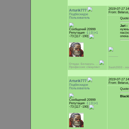
2019-07-17 1
Arturik777
From: Belarus
Подбескидзе
Пользователь
Quote
Jari :
Сообщений 20999
нужны
Репутация
-1 |
0
|+1
пас(к
-73 [117 -190]
опека
-----------
Откуда: Беларусь, …
Профессия: спекулянт
Sash2003 - ло
2019-07-17 1
Arturik777
From: Belarus
Подбескидзе
Пользователь
Quote
Blac
Сообщений 20999
Репутация
-1 |
0
|+1
-73 [117 -190]