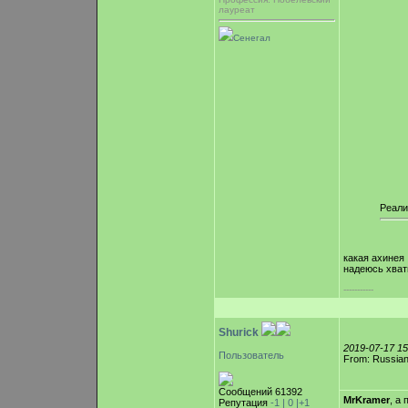
лауреат
Сенегал
Реали
какая ахинея
надеюсь хвати
-----------
Shurick
2019-07-17 1
Пользователь
From: Russian
Сообщений 61392
MrKramer
, а
Репутация
-1 |
0
|+1