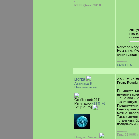
PEFL Quest 2018
Это у
них м
скаме
могут то могу
Ну а когда бу
они и гранды)
-----------
NEW HITS
2019-07-17 1
Borba
From: Russian
Авангард К
Пользователь
По-моему, та
немало вариан
– еще больше
Сообщений 2411
тактическую
Репутация
-1 |
0
|+1
Предложения 
-23 [52 -75]
Еще варианты
можно, навер
Также можно 
тотальный, бр
ползунками и
-----------
Гана-21 🇬🇭:
Откуда: Россия,