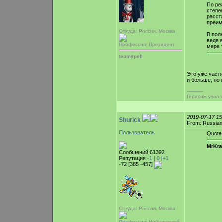
По ре
степе
расст
преим
Откуда: Россия, Москва
В пол
ведя 
Профессия: Президент
мере 
team#pefl
Это уже части
и больше, но
-----------
Герасим учил 
2019-07-17 1
Shurick
From: Russian
Пользователь
Quote
MrKra
Сообщений 61392
Репутация
-1 |
0
|+1
-72 [385 -457]
Откуда: Россия, Москва
Профессия: Нобелевский