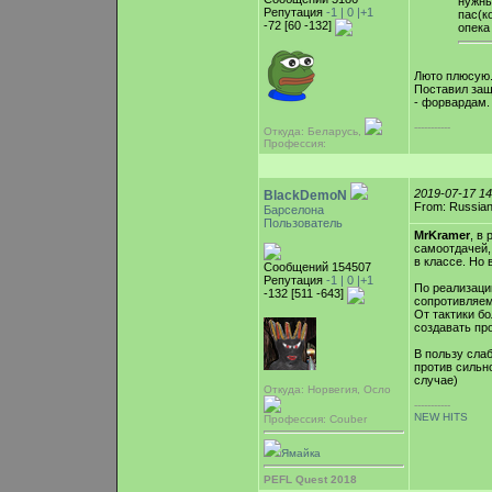
нужны
Репутация
-1 |
0
|+1
пас(к
-72 [60 -132]
опека
Люто плюсую.
Поставил защ
- форвардам.
-----------
Откуда: Беларусь,
Профессия:
2019-07-17 1
BlackDemoN
From: Russian
Барселона
Пользователь
MrKramer
, в
самоотдачей,
в классе. Но 
Сообщений 154507
Репутация
-1 |
0
|+1
По реализаци
-132 [511 -643]
сопротивляемо
От тактики б
создавать пр
В пользу сла
против сильн
случае)
Откуда: Норвегия, Осло
-----------
NEW HITS
Профессия: Couber
Ямайка
PEFL Quest 2018