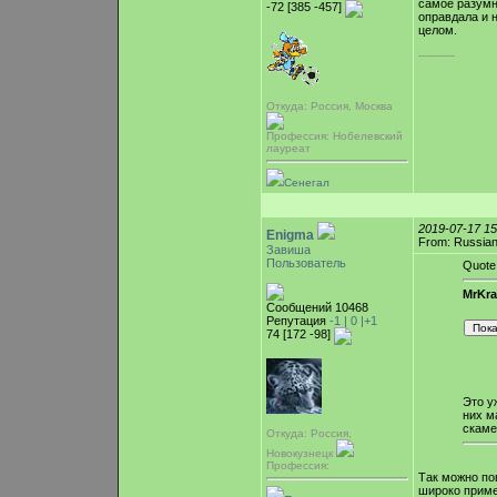
самое разумно
-72 [385 -457]
оправдала и 
целом.
-----------
Откуда: Россия, Москва
Профессия: Нобелевский
лауреат
Сенегал
2019-07-17 1
Enigma
From: Russian
Завиша
Пользователь
Quote
MrKra
Сообщений 10468
Репутация
-1 |
0
|+1
74 [172 -98]
Это у
них м
скаме
Откуда: Россия,
Новокузнецк
Профессия:
Так можно пов
широко приме