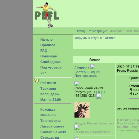
Вход
:
Регистрация
: Аккаунт : Поль
Форумы
>
Идеи
>
Тактика
Начало
Правила
FAQ
Новичкам
Автор
Свободные
2019-07-17 1
Под угрозой
Jimenez
From: Russian
Вестерн Сидней
VIP
Пользователь
Quote
Рейтинги
Prost
Сообщений 24239
Турниры
Я пон
Репутация
-1 |
0
|+1
И вся
Календарь
-36 [280 -316]
Матч в 21.00
это же гениа
Команда
Финансы
-----------
В последний ра
Трансферы
Я себя знаю, 
Откуда: Россия, Ульяновск
Листок скаута
Как мне наску
Тонул восемь 
Состав на матч
Профессия: Маркетолог
Стандарты