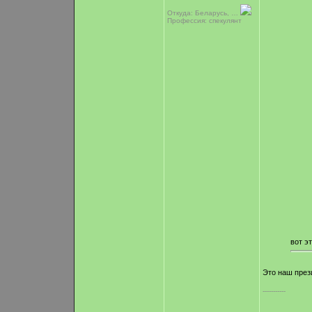
Откуда: Беларусь, …
Профессия: спекулянт
вот э
Это наш през
-----------