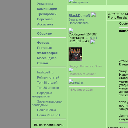
Австралия
Установка
Комбинации
Тренировки
2019-07-17 1
BlackDemoN
From: Russian
Персонал
Барселона
Пользователь
Quote
Ассистент
Indian
Сборные
Сообщений 154507
Репутация
-1 |
0
|+1
-132 [511 -643]
Форумы
Гостевые
Фотогалерея
Мессенджер
Это м
Статьи
В отд
Откуда: Норвегия, Осло
Угада
bash.pefl.ru
Профессия: Couber
Напр
Рейтинг статей
ставл
удачн
Топ-30 статей
Ямайка
угады
Топ-30 игроков
угады
PEFL Quest 2018
допол
Народные
так ж
модераторы
Зарегистрирован
Чтоб 
последним
проти
"сохр
Наша кнопка
Почта PEFL.RU
Для т
скаут
Вы не залогинились.