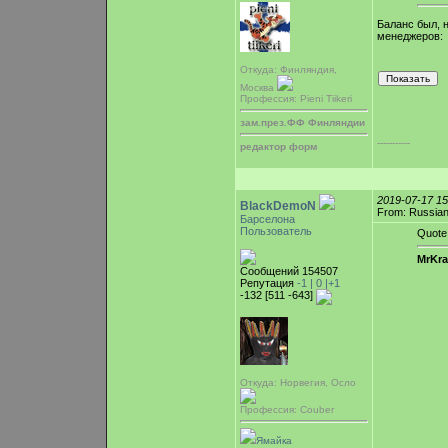
Баланс был, н
менеджеров:
Откуда: Финляндия,
Москва
Профессия: Pieni Tiikeri
зам.през.ФФ Финляндии
-----------
редактор форм
2019-07-17 1
BlackDemoN
From: Russian
Барселона
Пользователь
Quote
MrKra
Сообщений 154507
Репутация
-1 |
0
|+1
-132 [511 -643]
Откуда: Норвегия, Осло
Профессия: Couber
Ямайка