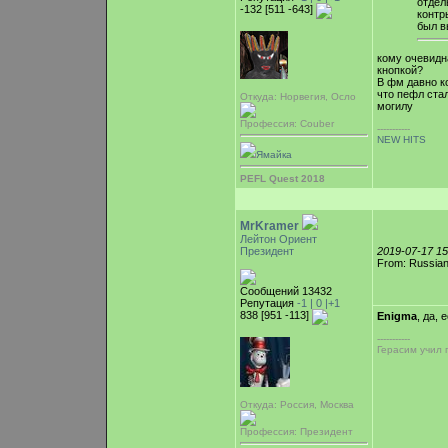
отдел
-132 [511 -643]
контр
был в
кому очевидн
кнопкой?
В фм давно к
что пефл стал
Откуда: Норвегия, Осло
могилу
Профессия: Couber
-----------
NEW HITS
Ямайка
PEFL Quest 2018
MrKramer
Лейтон Ориент
Президент
2019-07-17 1
From: Russian
Сообщений 13432
Репутация
-1 |
0
|+1
838 [951 -113]
Enigma
, да, 
-----------
Герасим учил 
Откуда: Россия, Москва
Профессия: Президент