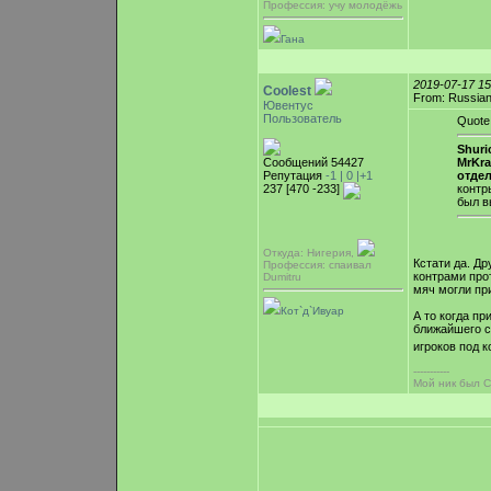
Профессия: учу молодёжь
Гана
2019-07-17 1
Coolest
From: Russian
Ювентус
Пользователь
Quote
Shuri
Сообщений 54427
MrKr
Репутация
-1 |
0
|+1
отдел
237 [470 -233]
контр
был в
Откуда: Нигерия,
Кстати да. Др
Профессия: спаивал
контрами прот
Dumitru
мяч могли пр
Кот`д`Ивуар
А то когда пр
ближайшего со
игроков под к
-----------
Мой ник был C