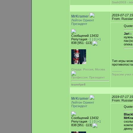
Sash2003 - ло
2019-07-17 1
MrKramer
From: Russian
Лейтон Ориент
Президент
Quote
Jari :
Сообщений 13432
нужны
Репутация
-1 |
0
|+1
пас(к
838 [951 -113]
опека
Тип игры мож
противопоста
Откуда: Россия, Москва
-----------
Герасим учил 
Профессия: Президент
team#pefl
2019-07-17 1
MrKramer
From: Russian
Лейтон Ориент
Президент
Quote
Blac
Сообщений 13432
MrKr
Репутация
-1 |
0
|+1
сколь
838 [951 -113]
компе
двину