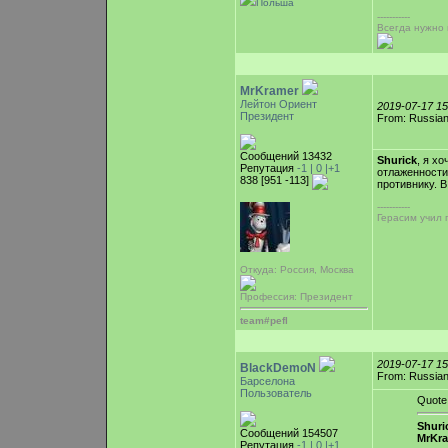
Польша
-----------
Всегда нужно 
MrKramer
Лейтон Ориент
2019-07-17 1
Президент
From: Russian
Сообщений 13432
Shurick
, я х
Репутация
-1 |
0
|+1
отлаженности
838 [951 -113]
противнику. В
-----------
Герасим учил 
Откуда: Россия, Москва
Профессия: Президент
team#pefl
2019-07-17 1
BlackDemoN
From: Russian
Барселона
Пользователь
Quote
Shuri
Сообщений 154507
MrKr
Репутация
-1 |
0
|+1