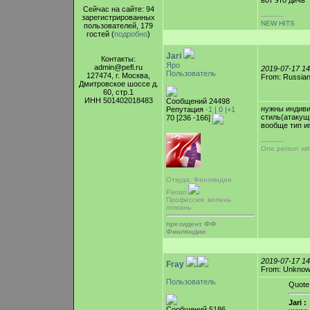
вот это дичь
Сейчас на сайте: 94
-----------
зарегистрированных
NEW HITS
пользователей, 179
гостей (
подробно
)
Jari
Контакты:
Яро
admin@pefl.ru
2019-07-17 1
Пользователь
127474, г. Москва,
From: Russian
Дмитровское шоссе д.
60, стр.1
ИНН 501402018483
Сообщений 24498
нужны индиви
Репутация
-1 |
0
|+1
стиль(атакущ
70 [236 -166]
вообще тип иг
-----------
One person with
Откуда: Финляндия,
Pietari
Профессия: велень
ломань
президент ФФ
Финляндии
2019-07-17 1
Fray
From: Unkno
Пользователь
Quote
Jari :
Сообщений 5186