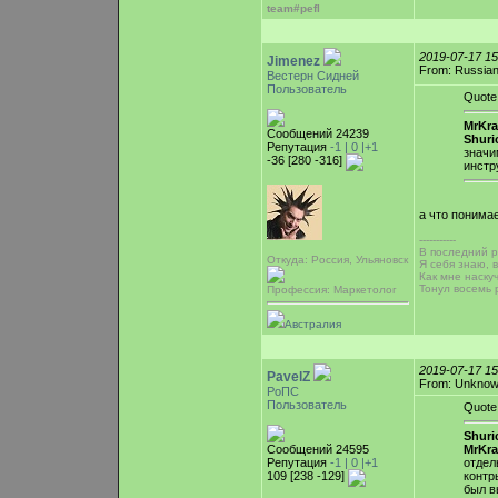
team#pefl
2019-07-17 1
Jimenez
From: Russian
Вестерн Сидней
Пользователь
Quote
MrKra
Сообщений 24239
Shuri
Репутация
-1 |
0
|+1
знач
-36 [280 -316]
инстр
а что понима
-----------
В последний ра
Откуда: Россия, Ульяновск
Я себя знаю, 
Как мне наску
Тонул восемь 
Профессия: Маркетолог
Австралия
2019-07-17 1
PavelZ
From: Unkno
РоПС
Пользователь
Quote
Shuri
Сообщений 24595
MrKr
Репутация
-1 |
0
|+1
отдел
109 [238 -129]
контр
был в