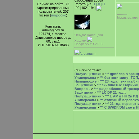
Сообщений 13589
Сейчас на сайте: 73
Репутация
-1 |
0
|+1
зарегистрированных
-92 [102 -194]
пользователей, 207
-----------
гостей (
подробно
)
Мысль материа
Контакты:
admin@pefl.ru
127474, г. Москва,
Откуда: Голландия,
Дмитровское шоссе д.
Харлем
60, стр.1
Профессия: SAP BI
ИНН 501402018483
Голландия
Ссылки по теме:
Полузащитники
>
*** дриблер в арен
Универсалы
>
*** без пяти минут ТОП
Нападающие
>
*** 23 года, техника 8 -
Защитники
>
*** скилластые старички
Вопросы
>
*** раздробленный тренер
Защитники
>
*** LC DF 21 год
#
Полузащитники
>
*** L AM в НН 2й И
Универсалы
>
*** отличный перспек
Полузащитники
>
*** 21 год, перспек
Универсалы
>
*** C SW/DF/DM уже в 