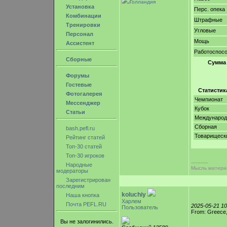
Голландия
Установка
Перс. опека
Комбинации
Штрафные
Тренировки
Угловые
Персонал
Мощь
Ассистент
Работоспос
Сборные
Сумма
Форумы
Гостевые
Статистик
Фотогалерея
Чемпионат
Мессенджер
Кубок
Статьи
Междунаро
Сборная
bash.pefl.ru
Товарищеск
Рейтинг статей
Топ-30 статей
Топ-30 игроков
-----------
Народные
Мысль материа
модераторы
Зарегистрирован
последним
koluchiy
Наша кнопка
Харлем
Почта PEFL.RU
2025-05-21 1
Пользователь
From: Greece,
Вы не залогинились.