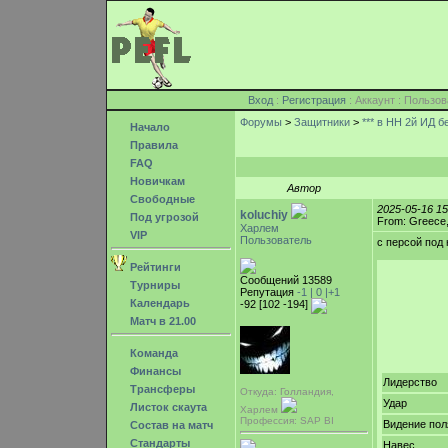
Вход
:
Регистрация
: Аккаунт : Поль
Форумы
>
Защитники
>
*** в НН 2й ИД 
Начало
Правила
FAQ
Новичкам
Автор
Свободные
2025-05-16 1
koluchiy
Под угрозой
From: Greece,
Харлем
VIP
Пользователь
с персой под
Рейтинги
Сообщений 13589
Турниры
Репутация
-1 |
0
|+1
Календарь
-92 [102 -194]
Матч в 21.00
Команда
Финансы
Лидерство
Трансферы
Откуда: Голландия,
Удар
Листок скаута
Харлем
Профессия: SAP BI
Видение пол
Состав на матч
Стандарты
Навес