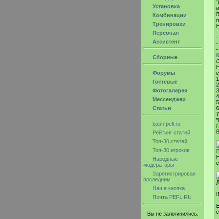
`
Установка
и
В
Комбинации
п
Тренировки
Н
-
Персонал
-
Ассистент
-
-
К
Сборные
С
Н
Форумы
c
1
Гостевые
2
Фотогалерея
3
4
Мессенджер
5
Статьи
6
7
*
bash.pefl.ru
П
В
Рейтинг статей
Топ-30 статей
Топ-30 игроков
Н
Народные
с
модераторы
Зарегистрирован
последним
Д
Наша кнопка
I
Почта PEFL.RU
Е
с
Вы не залогинились.