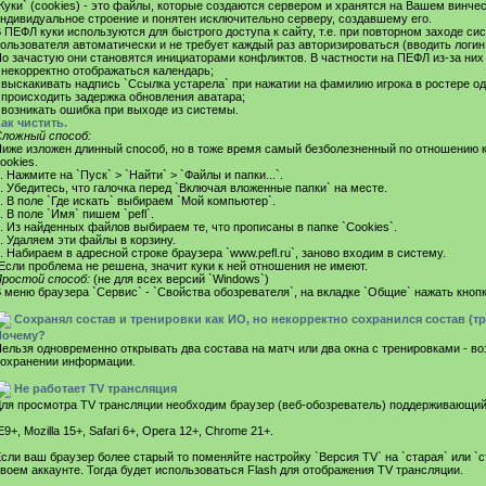
Куки` (cookies) - это файлы, которые создаются сервером и хранятся на Вашем винче
ндивидуальное строение и понятен исключительно серверу, создавшему его.
 ПЕФЛ куки используются для быстрого доступа к сайту, т.е. при повторном заходе си
ользователя автоматически и не требует каждый раз авторизироваться (вводить логин 
о зачастую они становятся инициаторами конфликтов. В частности на ПЕФЛ из-за них
 некорректно отображаться календарь;
 выскакивать надпись `Ссылка устарела` при нажатии на фамилию игрока в ростере одн
 происходить задержка обновления аватара;
 возникать ошибка при выходе из системы.
ак чистить.
ложный способ:
иже изложен длинный способ, но в тоже время самый безболезненный по отношению
ookies.
. Нажмите на `Пуск` > `Найти` > `Файлы и папки...`.
. Убедитесь, что галочка перед `Включая вложенные папки` на месте.
. В поле `Где искать` выбираем `Мой компьютер`.
. В поле `Имя` пишем `pefl`.
. Из найденных файлов выбираем те, что прописаны в папке `Cookies`.
. Удаляем эти файлы в корзину.
. Набираем в адресной строке браузера `www.pefl.ru`, заново входим в систему.
Если проблема не решена, значит куки к ней отношения не имеют.
ростой способ:
(не для всех версий `Windows`)
 меню браузера `Сервис` - `Свойства обозревателя`, на вкладке `Общие` нажать кнопк
Сохранял состав и тренировки как ИО, но некорректно сохранился состав (т
Почему?
ельзя одновременно открывать два состава на матч или два окна с тренировками - в
охранении информации.
Не работает TV трансляция
ля просмотра TV трансляции необходим браузер (веб-обозреватель) поддерживающий 
E9+, Mozilla 15+, Safari 6+, Opera 12+, Chrome 21+.
сли ваш браузер более старый то поменяйте настройку `Версия TV` на `старая` или `
воем аккаунте. Тогда будет использоваться Flash для отображения TV трансляции.