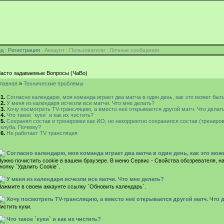
од
:
Регистрация
: Аккаунт : Пользователи : Личные сообщения
асто задаваемые Вопросы (ЧаВо)
лавная
»
Технические проблемы
1.
Согласно календарю, моя команда играет два матча в один день, как это может быт
2.
У меня из календаря исчезли все матчи. Что мне делать?
3.
Хочу посмотреть TV-трансляцию, а вместо неё открывается другой матч. Что делат
4.
Что такое `куки` и как их чистить?
5.
Сохранял состав и тренировки как ИО, но некорректно сохранился состав (трениров
клуба. Почему?
6.
Не работает TV трансляция
Согласно календарю, моя команда играет два матча в один день, как это мож
ужно почистить cookie в вашем браузере. В меню Сервис - Свойства обозревателя, н
нопку `Удалить Cookie`.
У меня из календаря исчезли все матчи. Что мне делать?
ажмите в своем аккаунте ссылку `Обновить календарь`.
Хочу посмотреть TV-трансляцию, а вместо неё открывается другой матч. Что 
истить куки.
Что такое `куки` и как их чистить?