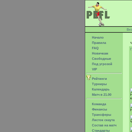
Вх
Начало
Правила
Ч
FAQ
Г
Новичкам
Свободные
Под угрозой
VIP
Рейтинги
Турниры
Календарь
Матч в 21.00
Н
к
Команда
Финансы
Н
Трансферы
Листок скаута
Ч
Состав на матч
Стандарты