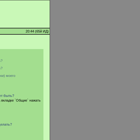
20:44 (65й ИД)
ь?
ь?
ки) моего
ет быть?
а вкладке `Общие` нажать
делать?