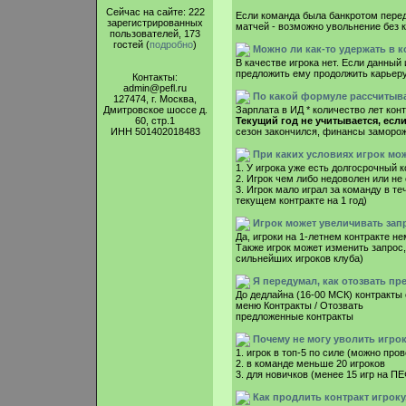
Сейчас на сайте: 222
Если команда была банкротом перед 
зарегистрированных
матчей - возможно увольнение без к
пользователей, 173
гостей (
подробно
)
Можно ли как-то удержать в 
В качестве игрока нет. Если данный
предложить ему продолжить карьеру
Контакты:
admin@pefl.ru
По какой формуле рассчитыва
127474, г. Москва,
Дмитровское шоссе д.
Зарплата в ИД * количество лет конт
60, стр.1
Текущий год не учитывается, ес
ИНН 501402018483
сезон закончился, финансы заморож
При каких условиях игрок мож
1. У игрока уже есть долгосрочный к
2. Игрок чем либо недоволен или не
3. Игрок мало играл за команду в те
текущем контракте на 1 год)
Игрок может увеличивать запр
Да, игроки на 1-летнем контракте 
Также игрок может изменить запрос,
сильнейших игроков клуба)
Я передумал, как отозвать п
До дедлайна (16-00 МСК) контракты 
меню Контракты / Отозвать
предложенные контракты
Почему не могу уволить игрок
1. игрок в топ-5 по силе (можно про
2. в команде меньше 20 игроков
3. для новичков (менее 15 игр на П
Как продлить контракт игроку