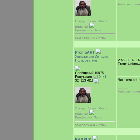
-----------
Audaces fortun
Откуда: Литва, Минск,
Вильнюс
Профессия: Папа
зам.през.ФФ Литвы
PromoART
Хегельманн Литауен
2022-05-10 2
Пользователь
From: Unkno
Сообщений 10975
Репутация
-1 |
0
|+1
Чет тоже почт
32 [113 -81]
-----------
Audaces fortun
Откуда: Литва, Минск,
Вильнюс
Профессия: Папа
зам.през.ФФ Литвы
BARSUK