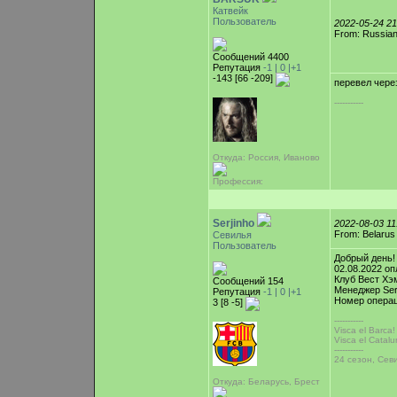
Катвейк
Пользователь
2022-05-24 2
From: Russian
Сообщений 4400
Репутация
-1 |
0
|+1
-143 [66 -209]
перевел чере
-----------
Откуда: Россия, Иваново
Профессия:
Serjinho
2022-08-03 1
From: Belarus
Севилья
Пользователь
Добрый день!
02.08.2022 о
Клуб Вест Хэм
Сообщений 154
Менеджер Serj
Репутация
-1 |
0
|+1
Номер операц
3 [8 -5]
-----------
Visca el Barса!
Visca el Catalu
-----------
24 сезон, Сев
Откуда: Беларусь, Брест