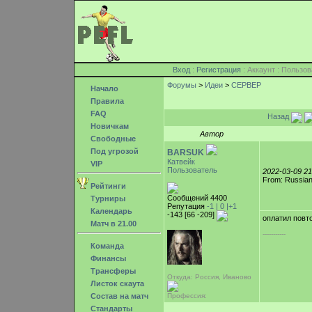
Вход
:
Регистрация
: Аккаунт : Поль
Форумы
>
Идеи
>
СЕРВЕР
Начало
Правила
FAQ
Назад
Новичкам
Автор
Свободные
Под угрозой
BARSUK
Катвейк
VIP
Пользователь
2022-03-09 2
From: Russian
Рейтинги
Сообщений 4400
Турниры
Репутация
-1 |
0
|+1
Календарь
-143 [66 -209]
оплатил повт
Матч в 21.00
-----------
Команда
Финансы
Трансферы
Откуда: Россия, Иваново
Листок скаута
Состав на матч
Профессия:
Стандарты