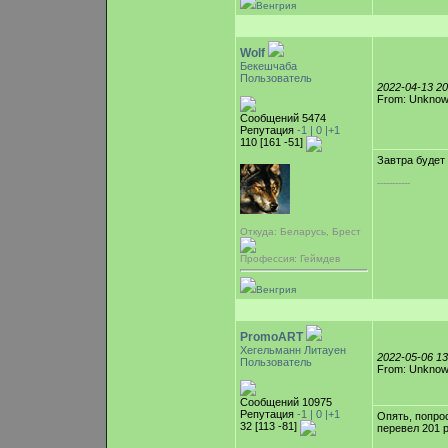
Венгрия
Wolf
Бекешчаба
Пользователь
2022-04-13 2
From: Unkno
Сообщений 5474
Репутация
-1 |
0
|+1
110 [161 -51]
Завтра будет
-----------
Откуда: Беларусь, Брест
Профессия: Геймдев
Венгрия
PromoART
Хегельманн Литауен
2022-05-06 1
Пользователь
From: Unkno
Сообщений 10975
Репутация
-1 |
0
|+1
Опять, попро
32 [113 -81]
перевел 201 