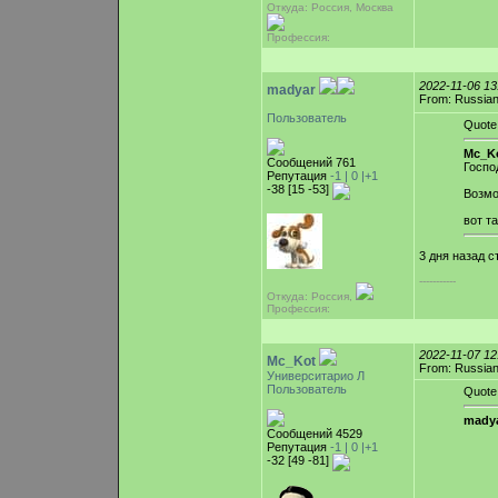
Откуда: Россия, Москва
Профессия:
2022-11-06 1
madyar
From: Russian
Пользователь
Quote
Mc_Ko
Сообщений 761
Госпо
Репутация
-1 |
0
|+1
-38 [15 -53]
Возмо
вот т
3 дня назад с
-----------
Откуда: Россия,
Профессия:
2022-11-07 1
Mc_Kot
From: Russian
Университарио Л
Пользователь
Quote
madya
Сообщений 4529
Репутация
-1 |
0
|+1
-32 [49 -81]