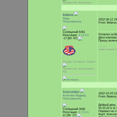
Профессия: Футболист
Indiana
Лида
2022-09-12 1
Пользователь
From: Belarus
Сообщений 5361
Оплатил за В
Репутация
-1 |
0
|+1
Дата платежа
-17 [80 -97]
Прошу включи
-----------
завистливый п
Откуда: Беларусь, Гродно
Профессия: программист
БД
Беларусь
Anacondaz
2022-10-03 1
Атлетико Мадрид
From: Belarus
Пользователь
Добрый день.
03.10.22 в 11.
Сообщений 3030
Перевел на с
Репутация
-1 |
0
|+1
Клуб: Уолсолл
21 [38 -17]