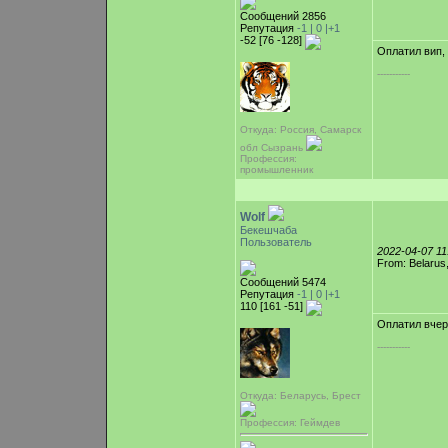
Сообщений 2856
Репутация
-1 |
0
|+1
-52 [76 -128]
Оплатил вип,
-----------
Откуда: Россия, Самарск
обл Сызрань
Профессия:
промышленник
Wolf
Бекешчаба
Пользователь
2022-04-07 1
From: Belarus
Сообщений 5474
Репутация
-1 |
0
|+1
110 [161 -51]
Оплатил вчер
-----------
Откуда: Беларусь, Брест
Профессия: Геймдев