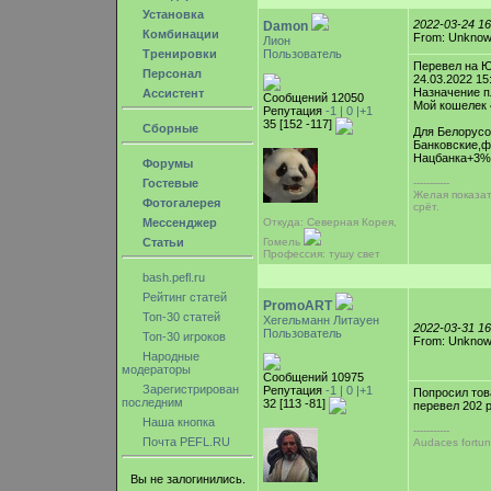
Установка
2022-03-24 1
Damon
Комбинации
From: Unkno
Лион
Тренировки
Пользователь
Перевел на 
Персонал
24.03.2022 15
Назначение п
Ассистент
Сообщений 12050
Мой кошелек 
Репутация
-1 |
0
|+1
35 [152 -117]
Сборные
Для Белорусо
Банковские,ф
Нацбанка+3%
Форумы
Гостевые
-----------
Желая показат
Фотогалерея
срёт.
Мессенджер
Откуда: Северная Корея,
Статьи
Гомель
Профессия: тушу свет
bash.pefl.ru
Рейтинг статей
PromoART
Топ-30 статей
Хегельманн Литауен
2022-03-31 1
Пользователь
Топ-30 игроков
From: Unkno
Народные
модераторы
Сообщений 10975
Зарегистрирован
Репутация
-1 |
0
|+1
Попросил тов
последним
32 [113 -81]
перевел 202 
Наша кнопка
-----------
Почта PEFL.RU
Audaces fortun
Вы не залогинились.