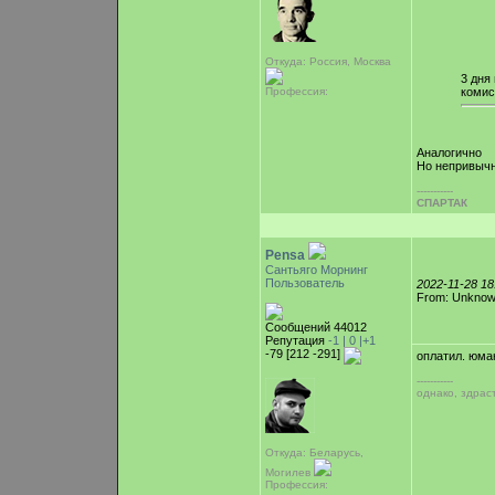
Откуда: Россия, Москва
3 дня
комис
Профессия:
Аналогично
Но непривыч
-----------
СПАРТАК
Pensa
Сантьяго Морнинг
Пользователь
2022-11-28 1
From: Unkno
Сообщений 44012
Репутация
-1 |
0
|+1
-79 [212 -291]
оплатил. юма
-----------
однако, здрас
Откуда: Беларусь,
Могилев
Профессия: