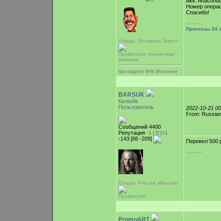
Akk: Anacond
Номер опера
Спасибо!
-----------
Прогнозы 24 
Откуда: Беларусь, Брест
Профессия: Аналитика/
реклама
президент ФФ Испании
BARSUK
Катвейк
Пользователь
2022-10-21 0
From: Russian
Сообщений 4400
Репутация
-1 |
0
|+1
-143 [66 -209]
Перевел 500 
-----------
Откуда: Россия, Иваново
Профессия:
PromoART