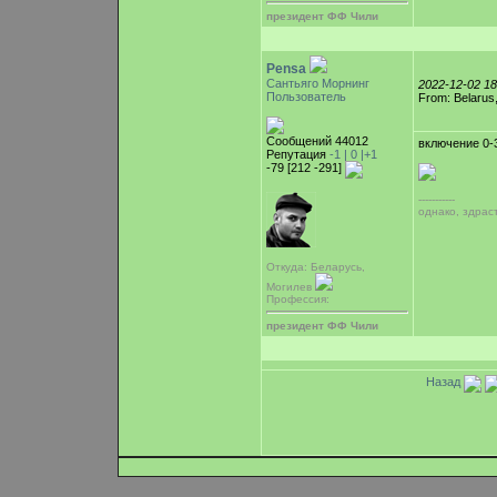
президент ФФ Чили
Pensa
Сантьяго Морнинг
2022-12-02 1
Пользователь
From: Belarus
Сообщений 44012
включение 0-3
Репутация
-1 |
0
|+1
-79 [212 -291]
-----------
однако, здрас
Откуда: Беларусь,
Могилев
Профессия:
президент ФФ Чили
Назад