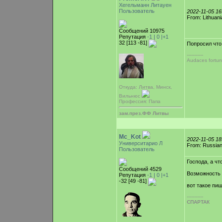
Хегельманн Литауен
Пользователь
2022-11-05 1
From: Lithuani
Сообщений 10975
Репутация
-1 |
0
|+1
32 [113 -81]
Попросил что
-----------
Audaces fortun
Откуда: Литва, Минск,
Вильнюс
Профессия: Папа
зам.през.ФФ Литвы
Mc_Kot
2022-11-05 1
Университарио Л
From: Russian
Пользователь
Господа, а чт
Сообщений 4529
Возможность 
Репутация
-1 |
0
|+1
-32 [49 -81]
вот такое пи
-----------
СПАРТАК