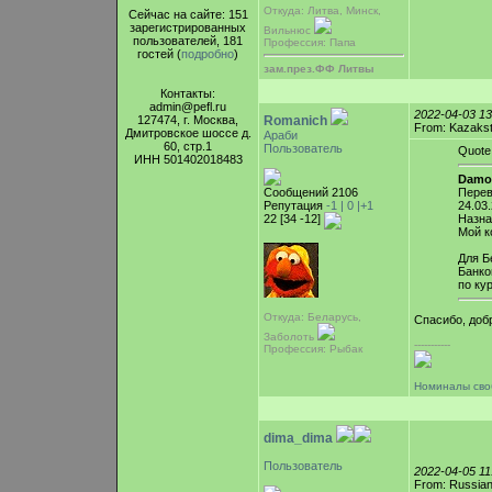
Откуда: Литва, Минск,
Сейчас на сайте: 151
зарегистрированных
Вильнюс
пользователей, 181
Профессия: Папа
гостей (
подробно
)
зам.през.ФФ Литвы
Контакты:
admin@pefl.ru
2022-04-03 1
127474, г. Москва,
Romanich
From: Kazaks
Дмитровское шоссе д.
Араби
60, стр.1
Пользователь
Quote
ИНН 501402018483
Damo
Сообщений 2106
Перев
Репутация
-1 |
0
|+1
24.03
22 [34 -12]
Назна
Мой к
Для Б
Банко
по ку
Откуда: Беларусь,
Спасибо, доб
Заболоть
-----------
Профессия: Рыбак
Номиналы сво
dima_dima
Пользователь
2022-04-05 1
From: Russian