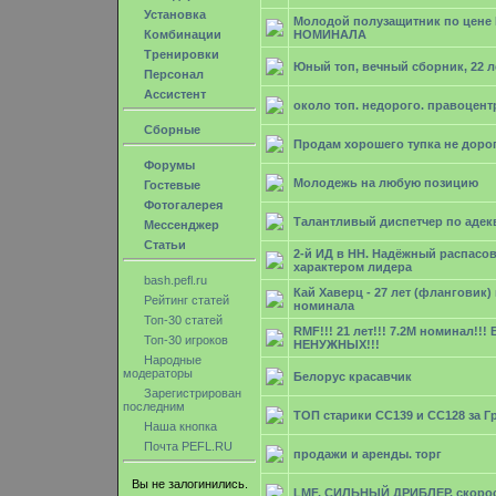
Установка
Молодой полузащитник по цене
Комбинации
НОМИНАЛА
Тренировки
Юный топ, вечный сборник, 22 л
Персонал
Ассистент
около топ. недорого. правоцент
Сборные
Продам хорошего тупка не доро
Форумы
Молодежь на любую позицию
Гостевые
Фотогалерея
Талантливый диспетчер по адек
Мессенджер
Статьи
2-й ИД в НН. Надёжный распасо
характером лидера
bash.pefl.ru
Кай Хаверц - 27 лет (фланговик)
Рейтинг статей
номинала
Топ-30 статей
RMF!!! 21 лет!!! 7.2М номинал!!! 
Топ-30 игроков
НЕНУЖНЫХ!!!
Народные
модераторы
Белорус красавчик
Зарегистрирован
последним
ТОП старики СС139 и СС128 за Г
Наша кнопка
Почта PEFL.RU
продажи и аренды. торг
Вы не залогинились.
LMF, СИЛЬНЫЙ ДРИБЛЕР, скорос