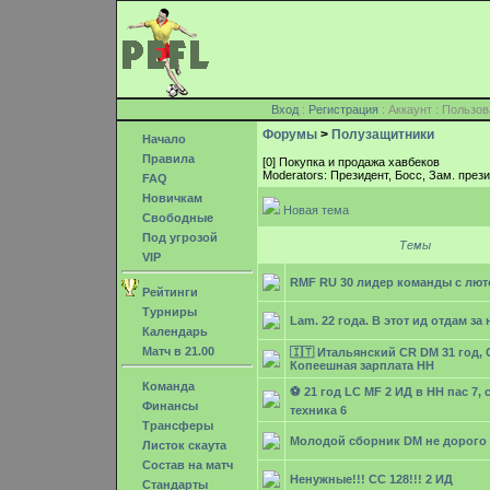
Вход
:
Регистрация
: Аккаунт : Поль
Форумы
>
Полузащитники
Начало
Правила
[0] Покупка и продажа хавбеков
Moderators: Президент, Босс, Зам. пре
FAQ
Новичкам
Новая тема
Свободные
Под угрозой
Темы
VIP
RMF RU 30 лидер команды с лют
Рейтинги
Турниры
Lam. 22 года. В этот ид отдам за
Календарь
Матч в 21.00
🇮🇹 Итальянский CR DM 31 год, 
Копеешная зарплата НН
Команда
⚽ 21 год LC MF 2 ИД в НН пас 7, 
Финансы
техника 6
Трансферы
Молодой сборник DM не дорого
Листок скаута
Состав на матч
Ненужные!!! СС 128!!! 2 ИД
Стандарты