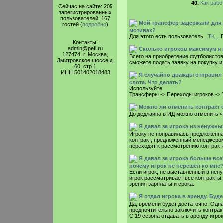
40.
Как рабо
Сейчас на сайте: 205
зарегистрированных
пользователей, 167
Мой трансфер задержали для 
гостей (
подробно
)
мотивах?
Для этого есть пользователь
_TK_
. 
Контакты:
admin@pefl.ru
Сколько игроков максимум я м
127474, г. Москва,
Всего на приобретение футболистов 
Дмитровское шоссе д.
сможете подать заявку на покупку ил
60, стр.1
ИНН 501402018483
Я случайно дважды отправил т
слота. Что делать?
Используйте:
Трансферы -> Переходы игроков -> 
Можно ли отменить контракт 
До дедлайна в ИД можно отменить ч
Я давал за игрока из ненужны
Игроку не понравилась предложенна
контракт, предложенный менеджером,
переходят к рассмотрению контрак
Я давал за игрока больше вс
почему игрок не перешёл ко мне
Если игрок, не выставленный в нен
игрок рассматривает все контракты,
зрения зарплаты и срока.
Я отдал игрока в аренду. Буде
Да, времени будет достаточно. Одна
предпочтительно заключить контракт
C 19 сезона отдавать в аренду игро