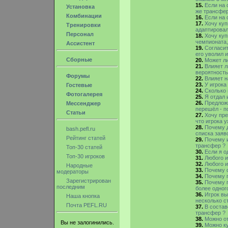
15.
Если на 
Установка
же трансфер 
Комбинации
16.
Если на 
17.
Хочу куп
Тренировки
адаптировал
Персонал
18.
Хочу куп
чемпионата,
Ассистент
19.
Согласит
его уволил и
Сборные
20.
Может ли
21.
Влияет л
вероятность
Форумы
22.
Влияет н
23.
У игрока
Гостевые
24.
Сколько 
Фотогалерея
25.
Я отдал 
26.
Предложи
Мессенджер
перешёл - п
Статьи
27.
Хочу пре
что игрока 
28.
Почему д
bash.pefl.ru
списка заяв
Рейтинг статей
29.
Почему и
трансфер ?
Топ-30 статей
30.
Если я о
Топ-30 игроков
31.
Любого и
32.
Любого и
Народные
33.
Почему с
модераторы
34.
Почему 
Зарегистрирован
35.
Почему п
последним
более одного
36.
Игрок вы
Наша кнопка
несколько с
Почта PEFL.RU
37.
В состав
трансфер ?
38.
Можно от
Вы не залогинились.
39.
Можно ку