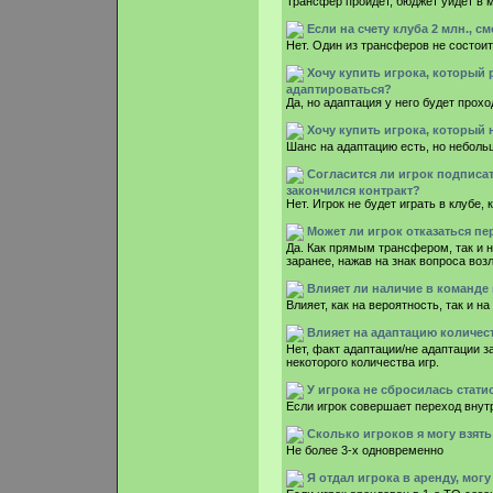
Трансфер пройдет, бюджет уйдет в 
Если на счету клуба 2 млн., с
Нет. Один из трансферов не состоит
Хочу купить игрока, который 
адаптироваться?
Да, но адаптация у него будет прох
Хочу купить игрока, который 
Шанс на адаптацию есть, но неболь
Согласится ли игрок подписат
закончился контракт?
Нет. Игрок не будет играть в клубе, 
Может ли игрок отказаться пе
Да. Как прямым трансфером, так и 
заранее, нажав на знак вопроса возл
Влияет ли наличие в команде
Влияет, как на вероятность, так и н
Влияет на адаптацию количес
Нет, факт адаптации/не адаптации з
некоторого количества игр.
У игрока не сбросилась стати
Если игрок совершает переход внутр
Сколько игроков я могу взять
Не более 3-х одновременно
Я отдал игрока в аренду, могу