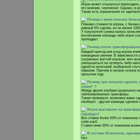
Игрок может отказаться переходить, 
его мнению, чемпионат. Однако, в р
Также есть ограничение по зарплате
Почему с меня списали больше
Помимо стоимости игрока, с баланса
равный 5% сделки, но не менее 1000
У покупателя сумма налога зачисляе
воспитанник команды либо игрок сы
пропадает.
Почему после трансфера/аре
Каждый приход или уход игрока влия
командные умения. В зависимости о
сыгранных матчей игроком, мяч мо
уменьшиться на четверть либо напо
одной из категорий, выбранной слу
образом. Причем в начале сезона п
прошлом году.
Почему при попытке сделать с
сезон\" ?
Между двумя клубами разрешено не 
заблокированные трансферы.
Также проверьте, возможно вами сде
наоборот - другая команда сделала 
Игрок выставлен на трансфер 
перейдёт?
Все ставки более 50% от номинала п
себе клуб.
Ставки ниже 50% от номинала можн
В составе 20 игроков, одновр
Нет.