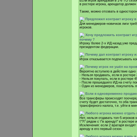
Если игрок арендован в 1-е ТО сезон
в ростере игрока, арендатор должен
Также, можно отозвать в односторон
Предложил контракт игроку в 
Для менеджеров-новичков лиги тре
игроков.
Хочу предложить контракт игр
почему ?
Игроку более 2-х ИД назад уже пред
президентом федерации.
Почему дал контракт игроку и
Игрок отказывается подписывать кон
Почему игрок не ушёл на про
Вероятно вступило в действие одно
- Нельзя продавать, если в ростере 
- Нельзя покупать, если в ростере 4
- После прошедшего ИД на счету по
- Один из менеджеров, покупатель л
Если я одновременно продаю и
Все трансферы происходят поочеред
счету будет достаточно, то оба тр
трансферного налога, т.е. уйти в м
Любого игрока можно отдать 
Нет, нельзя отдавать топ-5 игроков 
\"?\" рядом с \"в аренду\" в ростере и
Исключения: если 2 вратаря входят 
аренду в его первый сезон.
Любого игрока можно взять в