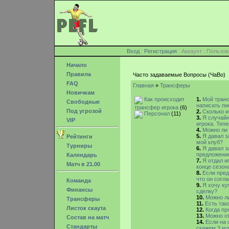
Вход
:
Регистрация
: Аккаунт : Поль
Начало
Правила
Часто задаваемые Вопросы (ЧаВо)
FAQ
Главная
»
Трансферы
Новичкам
Как происходит
1.
Мой транс
Свободные
написать пи
трансфер игрока
(6)
Под угрозой
2.
Сколько и
Персонал
(11)
3.
Я случайн
VIP
игрока. Тепе
4.
Можно ли 
5.
Я давал з
Рейтинги
мой клуб?
Турниры
6.
Я давал з
предложение
Календарь
7.
Я отдал и
Матч в 21.00
конце сезон
8.
Если пред
что он согл
Команда
9.
Я хочу ку
Финансы
сделку?
10.
Можно ли
Трансферы
11.
Есть так
Листок скаута
12.
Когда пр
13.
Можно о
Состав на матч
14.
Если на 
Стандарты
скажем 3 мл