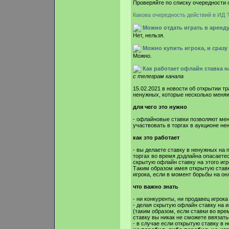
Проверяйте по списку очередности
Какова очередность действий в ИД 
Можно отдать играть в аренду 
Нет, нельзя.
Можно купить игрока, и сразу 
Можно.
Как работает офлайн ставка н
с телеграм канала
15.02.2021 в новости об открытии 
ненужных, которые несколько меняю
для чего это нужно
- офлайновые ставки позволяют ме
участвовать в торгах в аукционе не
как это работает
- вы делаете ставку в ненужных на
торгах во время дэдлайна опасаетес
скрытую офлайн ставку на этого игр
Таким образом имея открытую ставк
игрока, если в момент борьбы на он
что важно знать
- ни конкуренты, ни продавец игрок
- делая скрытую офлайн ставку на 
(таким образом, если ставки во вр
ставку вы никак не сможете ввязатьс
- в случае если открытую ставку в 