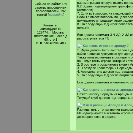
рассматривает вторую ставку по вел
Сейчас на сайте: 139
6.2 В день подтверждения трансфера
зарегистрированных
Комиссии).
пользователей, 192
7. Если всё хорошо, на следующий 
гостей (
подробно
)
Если ТК имеет вопросы по целесооб
покупателю и продавцу, игрок задер
8. На следующий ИД игрок появляетс
Контакты:
нельзя).
admin@pefl.ru
127474, г. Москва,
Вся сделка занимает 3-4 ИД: 2 ИД иг
Дмитровское шоссе д.
рассматриваться ТК
60, стр.1
ИНН 501402018483
Как взять игрока в аренду ?
1. Игрок должен быть выставлен в д
найти в списке доступных для аренд
Также полезно нажать в ростере игр
ваш клуб (есть игроки, которые хотя
2. В ростере игрока нажать кнопку А
3. В разделе Трансферы / Переходы 
4. Арендодатель должен подтвердить
5. На следующий ИД после подтверж
Вся сделка занимает минимально за
Как вернуть игрока из аренды
Нажать кнопку Вернуть из Аренды в 
Текущий клуб должен подтвердить в
В чем разницы Аренда и Арен
Разницы нет, с точки зрения трансф
Менеджер может выставить игрока в 
договоренность о сделке.