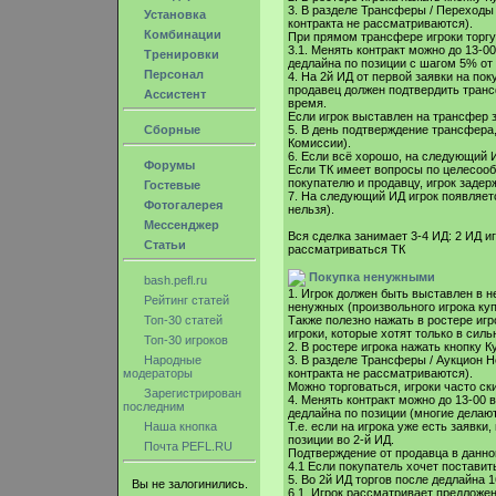
3. В разделе Трансферы / Переходы 
Установка
контракта не рассматриваются).
Комбинации
При прямом трансфере игроки торгу
3.1. Менять контракт можно до 13-00
Тренировки
дедлайна по позиции с шагом 5% от
Персонал
4. На 2й ИД от первой заявки на пок
продавец должен подтвердить транс
Ассистент
время.
Если игрок выставлен на трансфер 
Сборные
5. В день подтверждение трансфера,
Комиссии).
6. Если всё хорошо, на следующий 
Форумы
Если ТК имеет вопросы по целесооб
покупателю и продавцу, игрок задер
Гостевые
7. На следующий ИД игрок появляетс
Фотогалерея
нельзя).
Мессенджер
Вся сделка занимает 3-4 ИД: 2 ИД иг
Статьи
рассматриваться ТК
Покупка ненужными
bash.pefl.ru
1. Игрок должен быть выставлен в н
Рейтинг статей
ненужных (произвольного игрока куп
Топ-30 статей
Также полезно нажать в ростере игро
игроки, которые хотят только в сил
Топ-30 игроков
2. В ростере игрока нажать кнопку К
Народные
3. В разделе Трансферы / Аукцион Н
модераторы
контракта не рассматриваются).
Можно торговаться, игроки часто ск
Зарегистрирован
4. Менять контракт можно до 13-00 в
последним
дедлайна по позиции (многие делают
Наша кнопка
Т.е. если на игрока уже есть заявки
позиции во 2-й ИД.
Почта PEFL.RU
Подтверждение от продавца в данно
4.1 Если покупатель хочет поставить
5. Во 2й ИД торгов после дедлайна 
Вы не залогинились.
6.1. Игрок рассматривает предложен