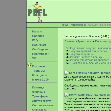
Вход
:
Регистрация
: Аккаунт : Поль
Начало
Правила
Часто задаваемые Вопросы (ЧаВо)
FAQ
Главная
»
Трансферы
»
Как происхо
Новичкам
1.
Когда можно покупать и продава
Свободные
2.
Покупка прямым трансфером
Под угрозой
3.
Покупка ненужными
4.
Как взять игрока в аренду ?
VIP
5.
Как вернуть игрока из аренды?
6.
В чем разницы Аренда и Аренды 
Рейтинги
Турниры
Когда можно покупать и прод
Календарь
Два раза в сезон, когда открыто ТО
Матч в 21.00
главной странице сайта.
Свободных игроков можно подписыва
Команда
контракт.
Финансы
Покупка прямым трансфером
Трансферы
1. Игрок должен быть выставлен на 
Листок скаута
трансферном листе (произвольного и
Также полезно нажать в ростере игро
Состав на матч
игроки, которые хотят только в сил
Стандарты
2. В ростере игрока нажать кнопку 