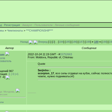
од
:
Регистрация
: Аккаунт : Пользователи : Личные сообщения
умы
>
Чемпионаты
>
***CHAMPIONSHIP***
Назад
Вперед
[
1
] [
2
]
..
[
184
] [
185
] [
186
] [
187
] [
188
]
>
189
<
[
190
] [
19
Автор
Сообщение
2022-10-24 11:19 GMT
- #
15752663
oom
From: Moldova, Republic of, Chisinau
аэла
зователь
Quote
Serjinho :
щений 967
scorpion_17
, все силы отдавал на кубок, сейчас полнос
тация
-1 |
0
|+1
чемпе, нужно подниматься!)
7 -4]
да: Молдова,
-----------
ессия:
или