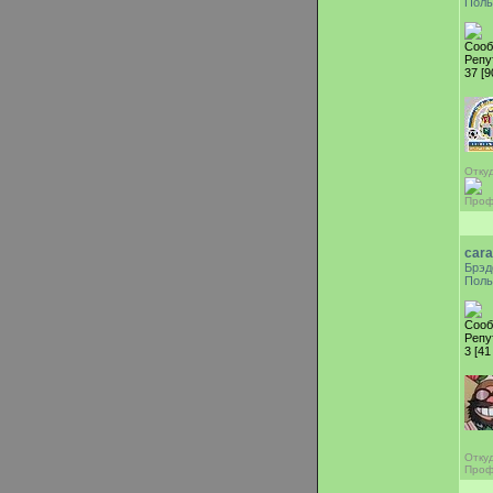
Поль
Сооб
Репу
37 [9
Откуд
Проф
cara
Брэд
Поль
Сооб
Репу
3 [41
Отку
Проф