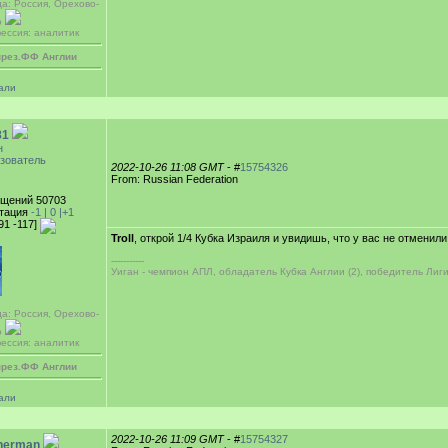
да: Россия, Орехово-
о
ессия: аналитик
през.ФФ Англии
али
81
н
зователь
2022-10-26 11:08 GMT
- #
15754326
From: Russian Federation
щений 50703
тация
-1 |
0
|+1
91 -117]
Troll
, открой 1/4 Кубка Израиля и увидишь, что у вас не отменили
-----------
Уиган - чемпион АПЛ, обладатель Кубка Англии (2), победитель Лиг
да: Россия, Орехово-
о
ессия: аналитик
през.ФФ Англии
али
2022-10-26 11:09 GMT
- #
15754327
herman