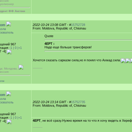
ессия:
уолионер
идент ФФ Англии
oom
2022-10-24 13:08 GMT
- #
15752728
From: Moldova, Republic of, Chisinau
аэла
зователь
Quote
4EPT :
щений 967
Надо еще больше трансферов!
тация
-1 |
0
|+1
7 -4]
Хочется сказать сарказм сила,но я понял что Ахмад сила.
-----------
да: Молдова,
ессия:
или
oom
аэла
2022-10-24 13:14 GMT
- #
15752735
зователь
From: Moldova, Republic of, Chisinau
щений 967
тация
-1 |
0
|+1
4EPT
, не всё сразу.Нужно время на то что я хочу видеть в Хереф
7 -4]
-----------