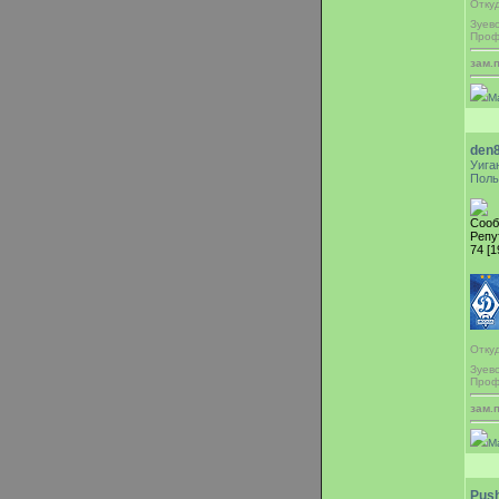
Отку
Зуев
Проф
зам.
М
den
Уига
Поль
Сооб
Репу
74 [1
Отку
Зуев
Проф
зам.
М
Pus