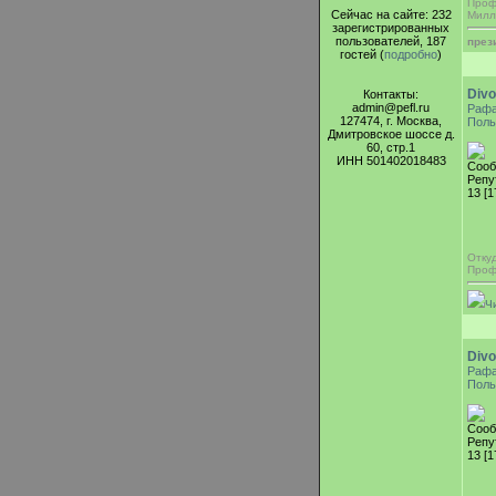
Проф
Сейчас на сайте: 232
Милл
зарегистрированных
пользователей, 187
през
гостей (
подробно
)
Div
Контакты:
admin@pefl.ru
Раф
127474, г. Москва,
Поль
Дмитровское шоссе д.
60, стр.1
ИНН 501402018483
Сооб
Репу
13 [1
Отку
Проф
Ч
Div
Раф
Поль
Сооб
Репу
13 [1