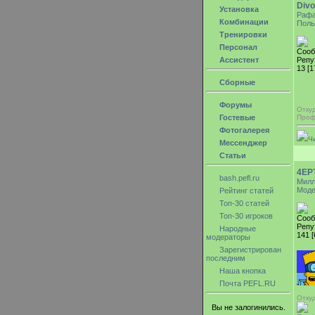
Div
Установка
Раф
Комбинации
Поль
Тренировки
Персонал
Сооб
Ассистент
Репу
13 [1
Сборные
Форумы
Отку
Гостевые
Проф
Фотогалерея
Ч
Мессенджер
Статьи
4EP
bash.pefl.ru
Милл
Моде
Рейтинг статей
Топ-30 статей
Топ-30 игроков
Сооб
Репу
Народные
141 
модераторы
Зарегистрирован
последним
Наша кнопка
Почта PEFL.RU
Откуд
Вы не залогинились.