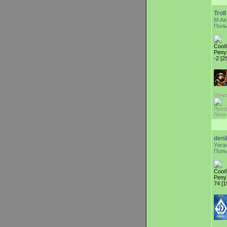
Troll
М.Ах
Поль
Сооб
Репу
-2 [2
Откуд
Проф
Леса
den
Уига
Поль
Сооб
Репу
74 [1