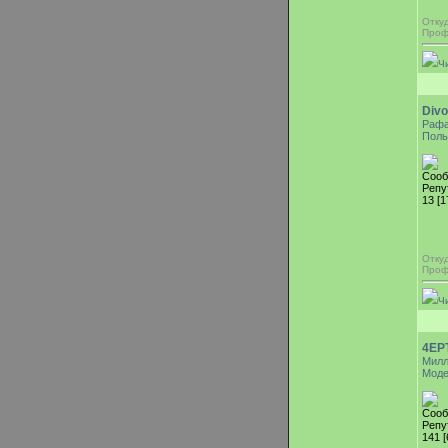
Отку
Проф
Ч
Div
Раф
Поль
Сооб
Репу
13 [1
Отку
Проф
Ч
4EP
Милл
Моде
Сооб
Репу
141 