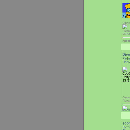
Откуд
Проф
Милл
през
Div
Раф
Поль
Сооб
Репу
13 [1
Отку
Проф
Ч
scor
Луто