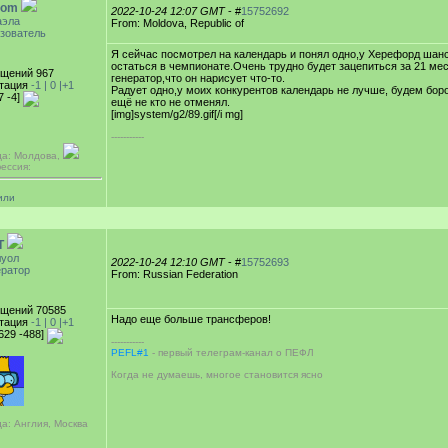
oom
2022-10-24 12:07 GMT
- #
15752692
аэла
From: Moldova, Republic of
зователь
Я сейчас посмотрел на календарь и понял одно,у Херефорд шанс
остаться в чемпионате.Очень трудно будет зацепиться за 21 ме
щений 967
генератор,что он нарисует что-то.
тация
-1 |
0
|+1
Радует одно,у моих конкурентов календарь не лучше, будем бор
7 -4]
ещё не кто не отменял.
[img]system/g2/89.gif[/i mg]
-----------
да: Молдова,
ессия:
или
T
уол
2022-10-24 12:10 GMT
- #
15752693
ратор
From: Russian Federation
щений 70585
Надо еще больше трансферов!
тация
-1 |
0
|+1
[629 -488]
-----------
PEFL#1
- первый телеграм-канал о ПЕФЛ
Когда не думаешь, многое становится ясно
а: Англия, Москва