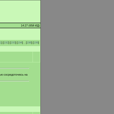
14:27 (65й ИД)
1
] [
192
] [
193
] [
194
]
..
[
198
] [
199
]
тью сосредоточюсь на