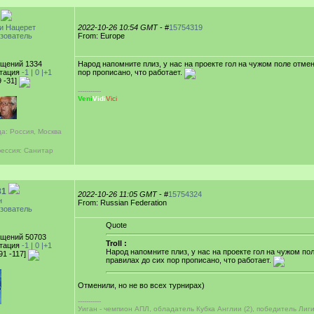
и Нацерет
2022-10-26 10:54 GMT
- #
15754319
зователь
From: Europe
щений 1334
Народ напомните плиз, у нас на проекте гол на чужом поле отмен
тация
-1 |
0
|+1
пор прописано, что работает.
9 -31]
-----------
Veni
Vidi
Vici
а: Россия, Москва
ессия: Санитар
81
2022-10-26 11:05 GMT
- #
15754324
н
From: Russian Federation
зователь
Quote
щений 50703
Troll :
тация
-1 |
0
|+1
Народ напомните плиз, у нас на проекте гол на чужом по
91 -117]
правилах до сих пор прописано, что работает.
Отменили, но не во всех турнирах)
-----------
Уиган - чемпион АПЛ, обладатель Кубка Англии (2), победитель Лиг