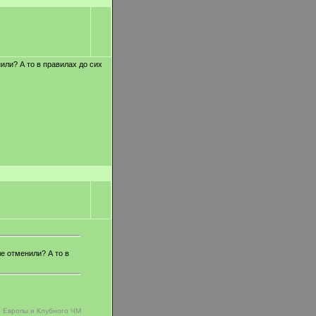
или? А то в правилах до сих
ле отменили? А то в
и Европы и Клубного ЧМ