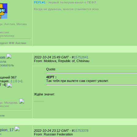
PEFL#1
- первый телеграм-канал о ПЕФЛ
Когда не думаешь, многое становится ясно
а: Англия, Москва
ессия:
уолионер
идент ФФ Англии
oom
2022-10-24 15:49 GMT
- #
15752841
From: Moldova, Republic of, Chisinau
аэла
зователь
Quote
4EPT :
щений 967
Так тебя при вылете сам скрипт уволит.
тация
-1 |
0
|+1
7 -4]
Ждём значит.
-----------
да: Молдова,
ессия:
или
pion_17
2022-10-24 23:12 GMT
- #
15753378
н
From: Russian Federation