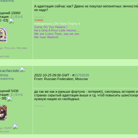
зователь
А адаптация сейчас как? Давно не покупал непонятных личностей
не надо?
щений 10060
тация
-1 |
0
|+1
-----------
0 -53]
YNWA
победитель LDV Vans Trophy 4
Come On You Hatters.!
He's Only A Poor Little Hornet....
We are Luton Town, say we are..
We hate Watford
а: Россия, Москва
ессия:
cacheciolo
форд
2022-10-25 09:06 GMT
- #
15753539
зователь
From: Russian Federation, Moscow
щений 5436
да так же как и раньше фортуна - лотерея)), смотришь историю и
тация
-1 |
0
|+1
странах скрытый адаптации выше и тд. чтоб повысить шанс\ско
 -38]
нужную нацию из свободных.
-----------
да: ЮАР,
ессия: