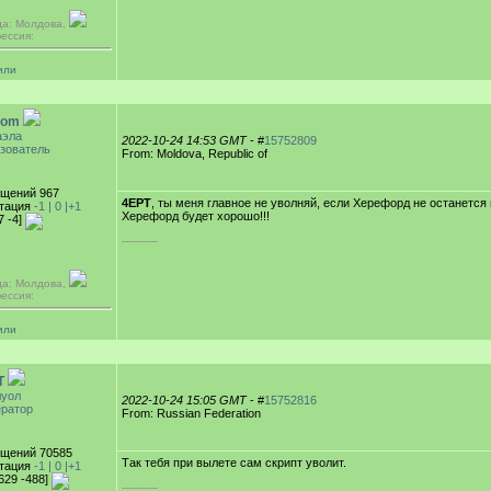
да: Молдова,
ессия:
или
oom
аэла
2022-10-24 14:53 GMT
- #
15752809
зователь
From: Moldova, Republic of
щений 967
4EPT
, ты меня главное не уволняй, если Херефорд не останется
тация
-1 |
0
|+1
Херефорд будет хорошо!!!
7 -4]
-----------
да: Молдова,
ессия:
или
T
уол
2022-10-24 15:05 GMT
- #
15752816
ратор
From: Russian Federation
щений 70585
Так тебя при вылете сам скрипт уволит.
тация
-1 |
0
|+1
[629 -488]
-----------