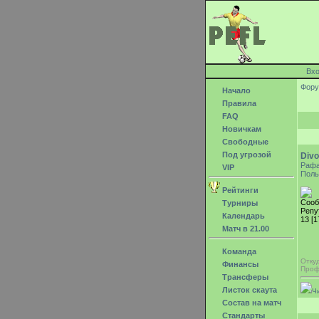
Вх
Фор
Начало
Правила
FAQ
Новичкам
Свободные
Под угрозой
Div
Раф
VIP
Поль
Рейтинги
Сооб
Турниры
Репу
Календарь
13 [1
Матч в 21.00
Команда
Отку
Финансы
Проф
Трансферы
Листок скаута
Ч
Состав на матч
Стандарты