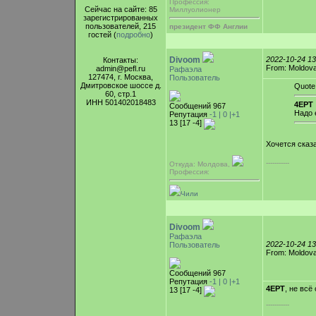
Профессия:
Сейчас на сайте: 85
Миллуолионер
зарегистрированных
пользователей, 215
президент ФФ Англии
гостей (
подробно
)
Divoom
2022-10-24 1
Контакты:
From: Moldova,
admin@pefl.ru
Рафаэла
127474, г. Москва,
Пользователь
Дмитровское шоссе д.
Quote
60, стр.1
ИНН 501402018483
4EPT 
Сообщений 967
Надо 
Репутация
-1 |
0
|+1
13 [17 -4]
Хочется сказа
-----------
Откуда: Молдова,
Профессия:
Чили
Divoom
Рафаэла
2022-10-24 1
Пользователь
From: Moldova,
Сообщений 967
Репутация
-1 |
0
|+1
4EPT
, не всё
13 [17 -4]
-----------