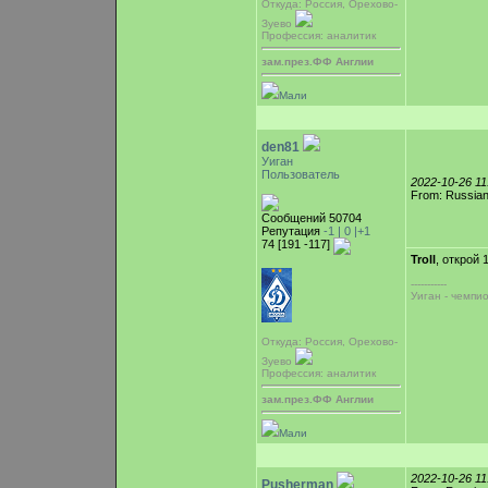
Откуда: Россия, Орехово-
Зуево
Профессия: аналитик
зам.през.ФФ Англии
Мали
den81
Уиган
Пользователь
2022-10-26 1
From: Russian
Сообщений 50704
Репутация
-1 |
0
|+1
74 [191 -117]
Troll
, открой 
-----------
Уиган - чемпи
Откуда: Россия, Орехово-
Зуево
Профессия: аналитик
зам.през.ФФ Англии
Мали
2022-10-26 1
Pusherman