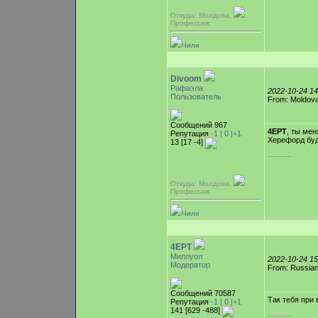
Откуда: Молдова,
Профессия:
Чили
Divoom
Рафаэла
2022-10-24 1
Пользователь
From: Moldova
Сообщений 967
4EPT
, ты мен
Репутация
-1 |
0
|+1
Херефорд буд
13 [17 -4]
-----------
Откуда: Молдова,
Профессия:
Чили
4EPT
Миллуол
2022-10-24 1
Модератор
From: Russian
Сообщений 70587
Так тебя при 
Репутация
-1 |
0
|+1
141 [629 -488]
-----------