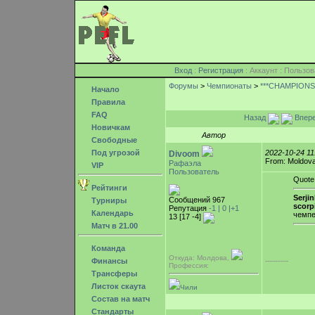
Вход
:
Регистрация
: Аккаунт : Поль
Форумы
>
Чемпионаты
>
***CHAMPIONSH
Начало
Правила
FAQ
Назад
Впер
Новичкам
Автор
Свободные
Под угрозой
2022-10-24 1
Divoom
From: Moldova,
Рафаэла
VIP
Пользователь
Quote
Рейтинги
Serjin
Сообщений 967
Турниры
scorp
Репутация
-1 |
0
|+1
Календарь
чемпе
13 [17 -4]
Матч в 21.00
Команда
Откуда: Молдова,
-----------
Финансы
Профессия:
Трансферы
Листок скаута
Чили
Состав на матч
Стандарты