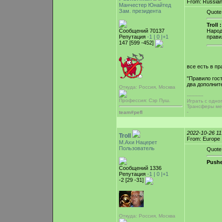
From: Russian
Манчестер Юнайтед
Зам. президента
Quote
Troll :
Сообщений 70137
Народ
Репутация
-1 |
0
|+1
прави
147 [599 -452]
все есть в пр
"Правило гост
два дополнит
Откуда: Россия, Москва
-----------
Профессия: Сэр Пуш.
Играть с одно
Трансферы ме
-
team#pefl
2022-10-26 1
Troll
From: Europe
М.Ахи Нацерет
Пользователь
Quote
Pushe
Сообщений 1336
Репутация
-1 |
0
|+1
-2 [29 -31]
Откуда: Россия, Москва