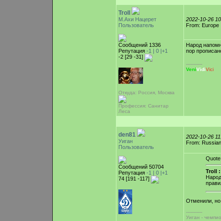
Troll
М.Ахи Нацерет
2022-10-26 1
Пользователь
From: Europe
Сообщений 1336
Народ напомни
Репутация
-1 |
0
|+1
пор прописано
-2 [29 -31]
-----------
Veni
Vidi
Vici
Откуда: Россия, Москва
Профессия: Санитар
Леса
den81
2022-10-26 1
Уиган
From: Russian
Пользователь
Quote
Сообщений 50704
Troll :
Репутация
-1 |
0
|+1
Народ
74 [191 -117]
прави
Отменили, но
-----------
Уиган - чемпи