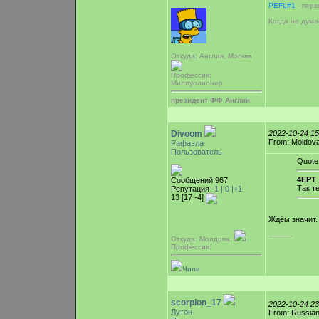
PEFL#1
- перв
Когда не дума
Откуда: Англия, Москва
Профессия:
Миллуолионер
президент ФФ Англии
Divoom
2022-10-24 1
From: Moldova,
Рафаэла
Пользователь
Quote
4EPT 
Сообщений 967
Так т
Репутация
-1 |
0
|+1
13 [17 -4]
Ждём значит.
-----------
Откуда: Молдова,
Профессия:
Чили
scorpion_17
2022-10-24 2
Лутон
From: Russian