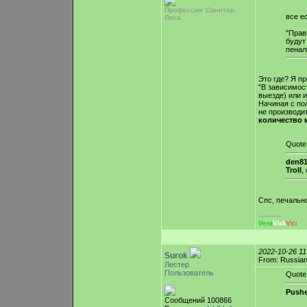
Профессия: Санитар
все е
Леса
"Прав
будут
пеналь
Это где? Я пр
"В зависимос
выезде) или 
Начиная с по
не производи
количество 
Quote
den81
Troll
,
Спс, печальн
-----------
Veni
Vidi
Vici
2022-10-26 1
Surok
From: Russian
Лестер
Пользователь
Quote
Pushe
Сообщений 100866