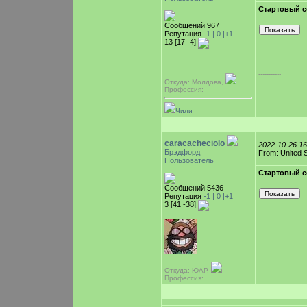
Стартовый с
Сообщений 967
Репутация
-1 |
0
|+1
13 [17 -4]
-----------
Откуда: Молдова,
Профессия:
Чили
caracacheciolo
2022-10-26 1
Брэдфорд
From: United 
Пользователь
Стартовый с
Сообщений 5436
Репутация
-1 |
0
|+1
3 [41 -38]
-----------
Откуда: ЮАР,
Профессия: