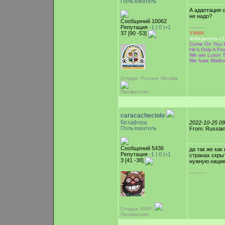
Пользователь
А адаптация 
не надо?
Сообщений 10062
Репутация
-1 |
0
|+1
-----------
37 [90 -53]
YNWA
победитель LD
Come On You H
He's Only A Poor
We are Luton T
We hate Watfo
Откуда: Россия, Москва
Профессия:
caracacheciolo
Брэдфорд
2022-10-25 0
Пользователь
From: Russian
Сообщений 5436
да так же как
Репутация
-1 |
0
|+1
странах скры
3 [41 -38]
нужную нацию
-----------
Откуда: ЮАР,
Профессия: