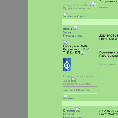
Эх пришлось 
Откуда: Россия, Елец
-----------
Профессия: менеджер
Южная Корея
den81
Уиган
Пользователь
2022-10-26 1
From: Russian
Сообщений 50704
Репутация
-1 |
0
|+1
74 [191 -117]
Получается, 
Просто разны
-----------
Уиган - чемпи
Откуда: Россия, Орехово-
Зуево
Профессия: аналитик
зам.през.ФФ Англии
Мали
Divoom
2022-10-26 1
Рафаэла
From: Moldova,
Пользователь