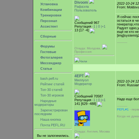
Divoom
2022-10-24 1
Установка
Рафаэла
From: Moldova
Комбинации
Пользователь
Тренировки
Я сейчас пос
остаться в ч
Персонал
Сообщений 967
генератор,что
Ассистент
Репутация
-1 |
0
|+1
Радует одно,
13 [17 -4]
ещё не кто не
[img]system/g2/
Сборные
-----------
Форумы
Откуда: Молдова,
Гостевые
Профессия:
Фотогалерея
Чили
Мессенджер
Статьи
4EPT
bash.pefl.ru
Миллуол
2022-10-24 1
Модератор
Рейтинг статей
From: Russian
Топ-30 статей
Топ-30 игроков
Сообщений 70587
Надо еще бо
Репутация
-1 |
0
|+1
Народные
141 [629 -488]
модераторы
-----------
PEFL#1
- перв
Зарегистрирован
последним
Когда не дума
Наша кнопка
Почта PEFL.RU
Откуда: Англия, Москва
Вы не залогинились.