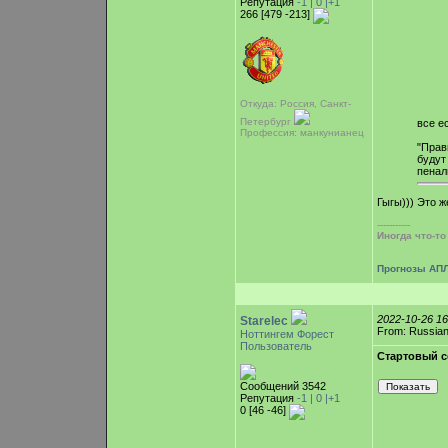
Репутация
-1 |
0
|+1
266 [479 -213]
Откуда: Россия, Санкт-
Петербург
все е
Профессия: манкунианец
"Прав
будут
пеналь
Гыгы))) Это ж
-----------
Иногда что-т
Прогнозы АПЛ
2022-10-26 1
Starelec
From: Russian
Ноттингем Форест
Пользователь
Стартовый с
Сообщений 3542
Репутация
-1 |
0
|+1
0 [46 -46]